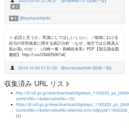
2023-03-03 22:36:37
@fujioka0727
(
投稿一覧
)
1
@kyohanichiyobi
1
☆ 必読と言うか、常識にしてほしいくらい。 / 地域における
給与の官民格差に関する統計分析 －なぜ，地方では公務員人
気が高いのか－ （川崎一泰・長嶋佐央里）PDF【国立国会図
書館】 http://t.co/OS0ER2K7sE
2014-10-03 01:51:22
@euramasahide
(
投稿一覧
)
収集済み URL リスト
http://dl.ndl.go.jp/view/download/digidepo_1165229_po_j36d0
contentNo=1&alternativeNo=
(1)
https://dl.ndl.go.jp/view/download/digidepo_1165229_po_j36d
contentNo=1&alternativeNo=&itemId=info:ndljp/pid/1165229&
(1)