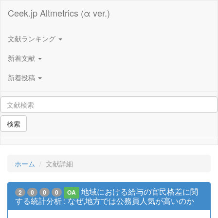
Ceek.jp Altmetrics (α ver.)
文献ランキング
新着文献
新着投稿
検索
ホーム
文献詳細
地域における給与の官民格差に関
2
0
0
0
OA
する統計分析 : なぜ,地方では公務員人気が高いのか