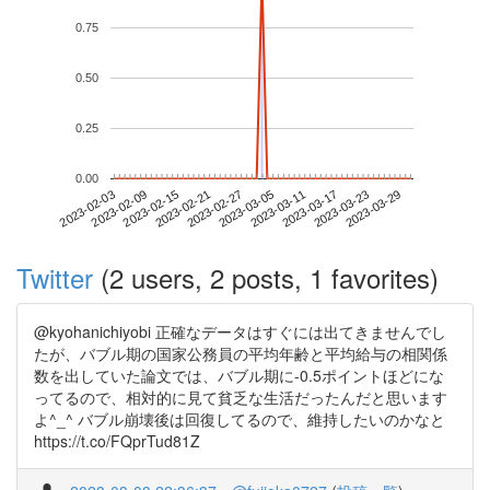
0.75
0.50
0.25
0.00
2023-03-23
2023-02-03
2023-02-21
2023-03-11
2023-03-29
2023-02-09
2023-02-27
2023-03-17
2023-02-15
2023-03-05
Twitter
(2 users, 2 posts, 1 favorites)
@kyohanichiyobi 正確なデータはすぐには出てきませんでし
たが、バブル期の国家公務員の平均年齢と平均給与の相関係
数を出していた論文では、バブル期に-0.5ポイントほどにな
ってるので、相対的に見て貧乏な生活だったんだと思います
よ^_^ バブル崩壊後は回復してるので、維持したいのかなと
https://t.co/FQprTud81Z