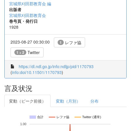
宮城県刈田郡教育会 編
出版者
宮城県刈田郡教育会
巻号頁・発行日
1928
2023-08-27 00:30:00
レファ協
1
Twitter
1 + 2
https://dl.ndl.go.jp/info:ndljp/pid/1170793
(
info:doi/10.11501/1170793
)
言及状況
変動（ピーク前後）
変動（月別）
分布
合計
レファ協
Twitter (通常)
1.00