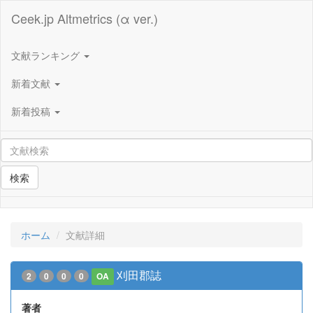
Ceek.jp Altmetrics (α ver.)
文献ランキング
新着文献
新着投稿
検索
ホーム
文献詳細
刈田郡誌
2
0
0
0
OA
著者