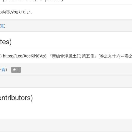
の内容が知りたい。
覧
)
tes)
//t.co/AecKjN8Vz8 『新編會津風土記 第五冊』(卷之九十六～卷之百二十) h
一覧
)
1
ntributors)