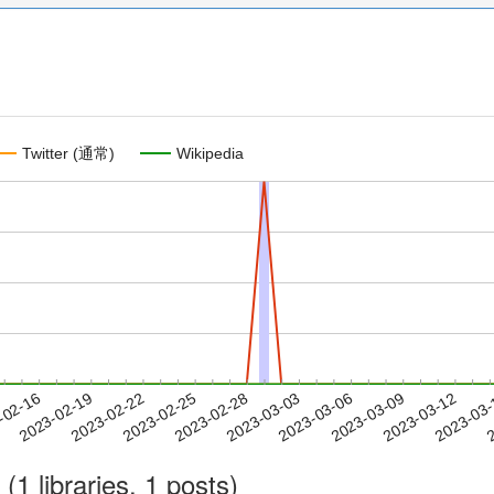
Twitter (通常)
Wikipedia
2023-03-09
2023-03-12
2023-03
-02-16
2
2023-02-19
2023-02-22
2023-02-25
2023-02-28
2023-03-03
2023-03-06
(1 libraries, 1 posts)