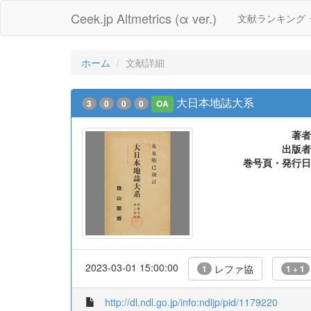
Ceek.jp Altmetrics (α ver.)
文献ランキング
ホーム
文献詳細
大日本地誌大系
3
0
0
0
OA
著者
出版者
巻号頁・発行日
2023-03-01 15:00:00
レファ協
1
1 + 1
http://dl.ndl.go.jp/info:ndljp/pid/1179220