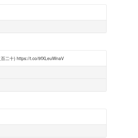
ttps://t.co/9fXLeuWnaV