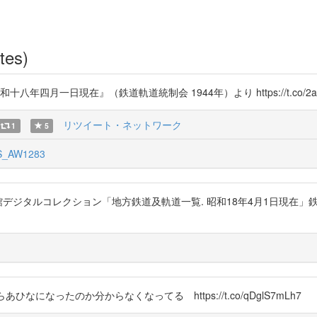
tes)
月一日現在』（鉄道軌道統制会 1944年）より https://t.co/2axh
リツイート・ネットワーク
1
5
_AW1283
ジタルコレクション「地方鉄道及軌道一覧. 昭和18年4月1日現在」鉄道
なったのか分からなくなってる https://t.co/qDglS7mLh7