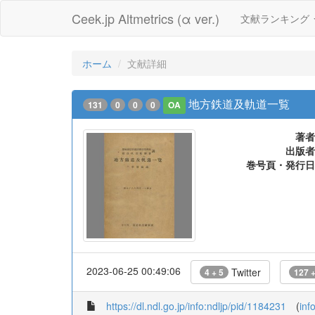
Ceek.jp Altmetrics (α ver.)
文献ランキング
ホーム
文献詳細
地方鉄道及軌道一覧
131
0
0
0
OA
著者
出版者
巻号頁・発行日
2023-06-25 00:49:06
Twitter
4 + 5
127 +
https://dl.ndl.go.jp/info:ndljp/pid/1184231
(
inf