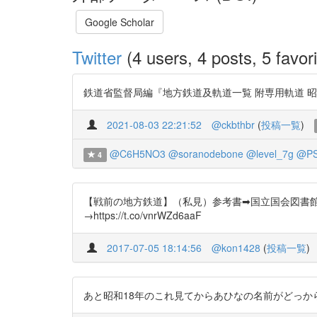
Google Scholar
Twitter
(4 users, 4 posts, 5 favori
鉄道省監督局編『地方鉄道及軌道一覧 附専用軌道 昭和十八年四
2021-08-03 22:21:52
@ckbthbr
(
投稿一覧
)
@C6H5NO3
@soranodebone
@level_7g
@PS
4
【戦前の地方鉄道】（私見）参考書➡国立国会図書館デ
→https://t.co/vnrWZd6aaF
2017-07-05 18:14:56
@kon1428
(
投稿一覧
)
あと昭和18年のこれ見てからあひなの名前がどっからあひなに