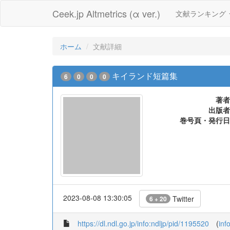
Ceek.jp Altmetrics (α ver.)
文献ランキング
ホーム
文献詳細
キイランド短篇集
6
0
0
0
著者
出版者
巻号頁・発行日
2023-08-08 13:30:05
Twitter
6 + 20
https://dl.ndl.go.jp/info:ndljp/pid/1195520
(
inf