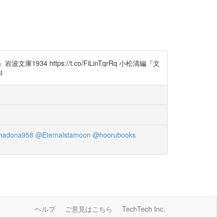
ttps://t.co/FiLinTqrRq 小松清編『文
l
nadona958
@Eternalstamoon
@hoorubooks
ヘルプ
ご意見はこちら
TechTech Inc.