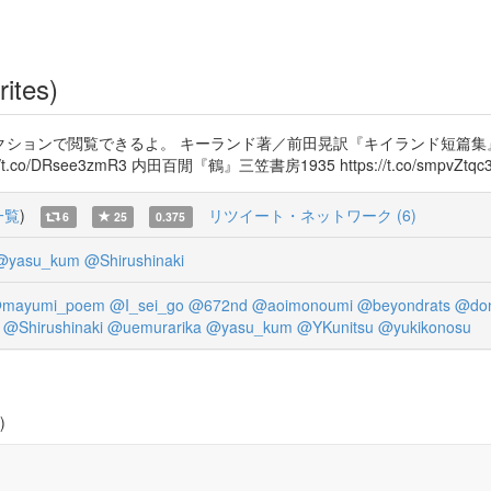
rites)
で閲覧できるよ。 キーランド著／前田晃訳『キイランド短篇集』岩波文庫1934 h
DRsee3zmR3 内田百閒『鶴』三笠書房1935 https://t.co/smpvZtqc3
一覧
)
リツイート・ネットワーク (6)
6
25
0.375
@yasu_kum
@Shirushinaki
mayumi_poem
@I_sei_go
@672nd
@aoimonoumi
@beyondrats
@do
@Shirushinaki
@uemurarika
@yasu_kum
@YKunitsu
@yukikonosu
)