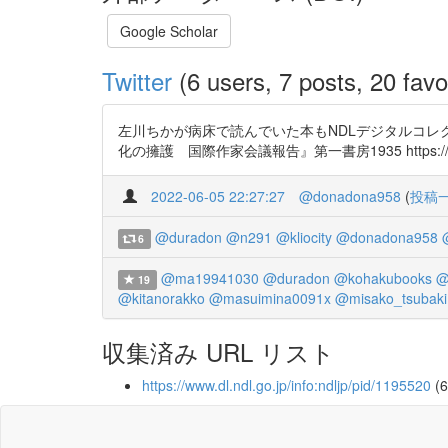
Google Scholar
Twitter
(6 users, 7 posts, 20 favo
左川ちかが病床で読んでいた本もNDLデジタルコレクション
化の擁護 国際作家会議報告』第一書房1935 https://t.co/
2022-06-05 22:27:27
@donadona958
(
投稿
@duradon
@n291
@kliocity
@donadona958
6
@ma19941030
@duradon
@kohakubooks
@
19
@kitanorakko
@masuimina0091x
@misako_tsubaki
収集済み URL リスト
https://www.dl.ndl.go.jp/info:ndljp/pid/1195520
(6