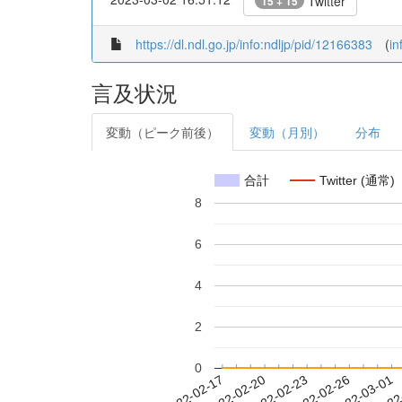
Twitter
15 + 15
https://dl.ndl.go.jp/info:ndljp/pid/12166383
(
in
言及状況
変動（ピーク前後）
変動（月別）
分布
合計
Twitter (通常)
8
6
4
2
0
2022-02-23
2022-02-26
2022-03-01
2022
2022-02-17
2022-02-20