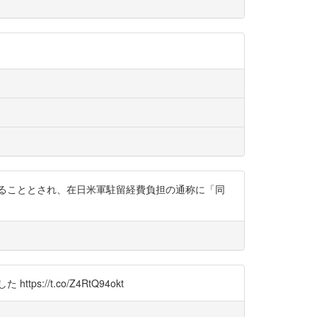
することとされ、在日米軍駐留経費負担の通称に「同
://t.co/Z4RtQ94okt