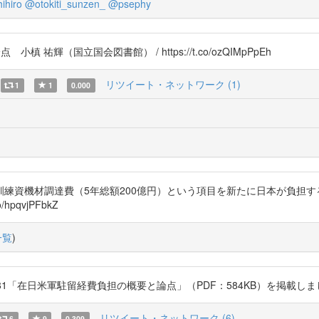
ihiro
@otokiti_sunzen_
@psephy
 小槙 祐輝（国立国会図書館） / https://t.co/ozQIMpPpEh
リツイート・ネットワーク (1)
1
1
0.000
練資機材調達費（5年総額200億円）という項目を新たに日本が負担
pqvjPFbkZ
一覧
)
81「在日米軍駐留経費負担の概要と論点」（PDF：584KB）を掲載しました https
リツイート・ネットワーク (6)
6
9
0.309