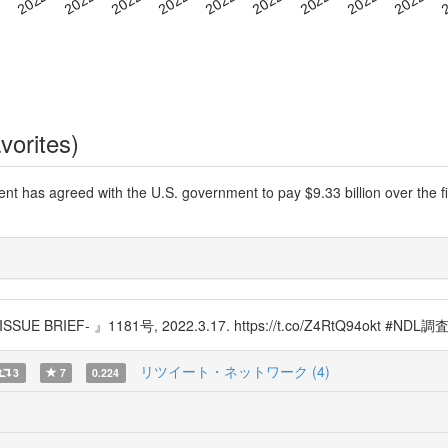
vorites)
s agreed with the U.S. government to pay $9.33 billion over the fiv
RIEF- 』1181号, 2022.3.17. https://t.co/Z4RtQ94o
リツイート・ネットワーク (4)
3
7
0.224