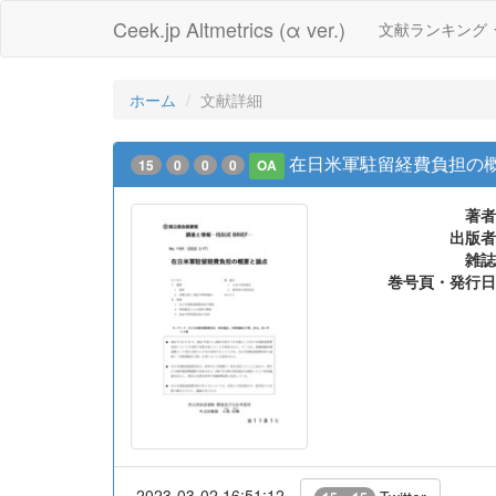
Ceek.jp Altmetrics (α ver.)
文献ランキング
ホーム
文献詳細
在日米軍駐留経費負担の
15
0
0
0
OA
著者
出版者
雑誌
巻号頁・発行日
2023-03-02 16:51:12