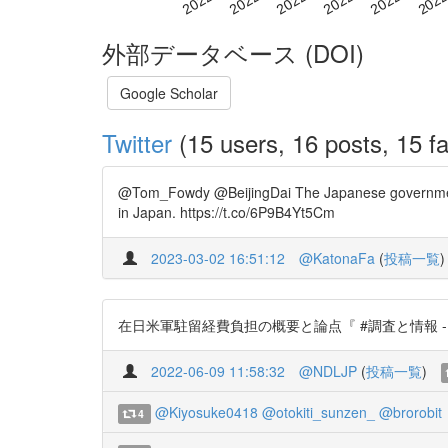
外部データベース (DOI)
Google Scholar
Twitter
(15 users, 16 posts, 15 fa
@Tom_Fowdy @BeijingDai The Japanese government ha
in Japan. https://t.co/6P9B4Yt5Cm
2023-03-02 16:51:12
@KatonaFa
(
投稿一覧
)
在日米軍駐留経費負担の概要と論点『 #調査と情報 -ISSUE B
2022-06-09 11:58:32
@NDLJP
(
投稿一覧
)
@Kiyosuke0418
@otokiti_sunzen_
@brorobit
4