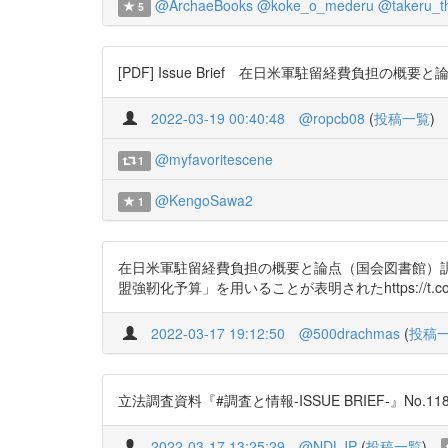
@ArchaeBooks
@koke_o_mederu
@takeru_th
5
[PDF] Issue Brief 在日米軍駐留経費負担の概要と論点
2022-03-19 00:40:48
@ropcb08
(
投稿一覧
)
@myfavoritescene
1
@KengoSawa2
1
在日米軍駐留経費負担の概要と論点（国会図書館）訓
盟強靭化予算」を用いることが表明されたhttps://t.co/h
2022-03-17 19:12:50
@500drachmas
(
投稿
立法調査資料『#調査と情報-ISSUE BRIEF-』No.11
2022-03-17 13:25:29
@NDLJP
(
投稿一覧
)