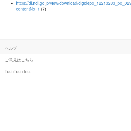
https://dl.ndl.go.jp/view/download/digidepo_12213283_po_02
contentNo=1
(7)
ヘルプ
ご意見はこちら
TechTech Inc.