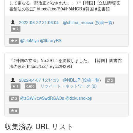
して更なる一部改正がなされた。」 / “【韓国】[立法情報]図
書館法の改正” https://t.co/R94lh8kHOB #韓国 #図書館
2022-06-22 21:06:04
@shima_mossa
(
投稿一覧
)
2
@LibMiya
@libraryRS
2
『#外国の立法』No.291-1を掲載しました。 【韓国】図書館
法の改正 https://t.co/Teycc2R3VG
2022-04-07 15:14:33
@NDLJP
(
投稿一覧
)
2
リツイート・ネットワーク (2)
1
0.000
@zGWi7cwSwdRGAOs
@dokushokoji
2
0
収集済み URL リスト