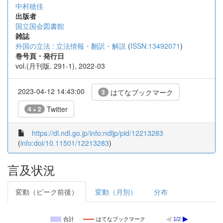
中村穂佳
出版者
国立国会図書館
雑誌
外国の立法 : 立法情報・翻訳・解説
(
ISSN:13492071
)
巻号頁・発行日
vol.(月刊版. 291-1), 2022-03
2023-04-12 14:43:00
はてなブックマーク
3
Twitter
4 + 2
https://dl.ndl.go.jp/info:ndljp/pid/12213283
(
info:doi/10.11501/12213283
)
言及状況
変動（ピーク前後）
変動（月別）
分布
合計
はてなブックマーク
1/2