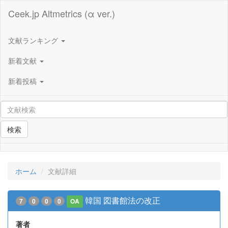
Ceek.jp Altmetrics (α ver.)
文献ランキング
新着文献
新着投稿
検索
ホーム
文献詳細
韓国 図書館法の改正
7
0
0
0
OA
著者