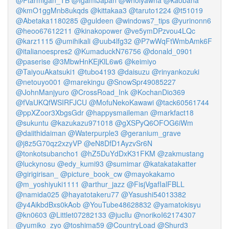
@Ptarmigan_TB
@IgamiJapan
@wholyawha
@kaobana
@kmO1ggMnb8ukqds
@kittakaa3
@taruto1224
@t51019
@Abetaka1180285
@guldeen
@windows7_tips
@yurinonn6
@heoo67612211
@kinakopower
@ve5ymDPzvou4LQc
@karz1115
@umihikali
@uub4lfg32
@P7wWqFtWmbAmk6F
@italianoespres2
@KumaduckN76756
@donald_0901
@paserise
@3MbwHnKEjKlL6w6
@keimiyo
@TaiyouAkatsuki1
@tubo4193
@daisuzu
@rinyankozuki
@netouyo001
@marekingu
@SnowSpr49085227
@JohnManjyuro
@CrossRoad_Ink
@KochanDio369
@fVaUKQfWSIRFJCU
@MofuNekoKawawi
@tack60561744
@ppXZoor3XbgsGdr
@happysmaileman
@markfact18
@sukuntu
@kazukazu971018
@gXSPyQ6OFOG6iWm
@daiithidaiman
@Waterpurple3
@geranium_grave
@j8z5G70qz2xzyVP
@eN8DfD1AyzvSr6N
@tonkotsubancho1
@hZ5DuYdDxK31FKM
@zakmustang
@luckynosu
@edy_kumi93
@sumimar
@katakatakatter
@girigirisan_
@picture_book_cw
@mayokakamo
@m_yoshiyuki1111
@arthur_jazz
@FisjVgafIalFBLL
@namida025
@hayatotakeru77
@Yasushi54013382
@y4AikbdBxs0kAob
@YouTube48628832
@yamatokisyu
@kn0603
@Littlet07282133
@jucllu
@norikoI62174307
@yumiko_zyo
@toshima59
@CountryLoad
@Shurd3