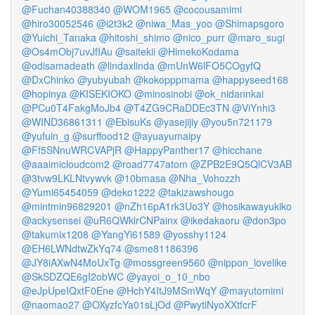
@Fuchan40388340
@WOM1965
@cocousamimi
@hiro30052546
@i2t3k2
@niwa_Mas_yoo
@Shimapsgoro
@Yuichi_Tanaka
@hitoshi_shimo
@nico_purr
@maro_sugi
@Os4mObj7uvJfIAu
@saitekii
@HimekoKodama
@odisamadeath
@lindaxlinda
@mUnW6lFO5COgyfQ
@DxChinko
@yubyubah
@kokopppmama
@happyseed168
@hopinya
@KISEKIOKO
@minosinobi
@ok_nidannkai
@PCu0T4FakgMoJb4
@T4ZG9CRaDDEc3TN
@ViYnhi3
@WIND36861311
@EbisuKs
@yasejijiy
@you5n721179
@yufuin_g
@surffood12
@ayuayumaipy
@Ff5SNnuWRCVAPjR
@HappyPanther17
@hicchane
@aaaimicloudcom2
@road7747atom
@ZPB2E9Q5QlCV3AB
@3tvw9LKLNtvywvk
@10bmasa
@Nha_Vohozzh
@Yumi65454059
@deko1222
@takizawshougo
@mintmin96829201
@nZh16pA1rk3Uo3Y
@hosikawayukiko
@ackysensei
@uR6QWklrCNPainx
@ikedakaoru
@don3po
@takumix1208
@YangYi61589
@yosshy1124
@EH6LWNdtwZkYq74
@sme81186396
@JY8iAXwN4MoUxTg
@mossgreen9560
@nippon_lovelike
@SkSDZQE6gI2obWC
@yayoi_o_10_nbo
@eJpUpeIQxtF0Ene
@HchY4ItJ9MSmWqY
@mayutomimi
@naomao27
@OXyzfcYa01sLjOd
@PwytiNyoXXtfcrF