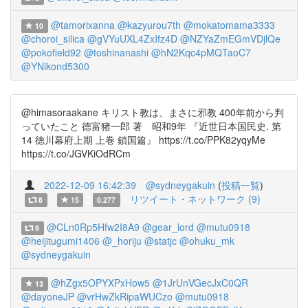
@tamorixanna
@kazyurou7th
@mokatomama3333
10
@choroi_silica
@gVYuUXL4ZxIfz4D
@NZYaZmEGmVDjlQe
@pokofield92
@toshinanashi
@hN2Kqc4pMQTaoC7
@YNikond5300
@himasoraakane キリスト教は、まさに邪教 400年前から判
っていたこと 徳富猪一郎 著 昭和9年 『近世日本国民史. 第
14 徳川幕府上期 上巻 鎖国篇』 https://t.co/PPK82yqyMe
https://t.co/JGVKiOdRCm
2022-12-09 16:42:39
@sydneygakuin
(
投稿一覧
)
リツイート・ネットワーク (9)
8
15
0.277
@CLn0Rp5Hfw2I8A9
@gear_lord
@mutu0918
9
@heijitugumi1406
@_horiju
@statjc
@ohuku_mk
@sydneygakuin
@hZgx5OPYXPxHow5
@1JrUnVGecJxC0QR
13
@dayoneJP
@vrHwZkRipaWUCzo
@mutu0918