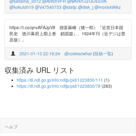
@saitama_2012
@AritchVFR
@wKrkrClZGOEEvlK
@kokutoh19
@V47540733
@statjc
@disk_j
@moris496kz
https://t.co/qnvAFAJpV8 徳富蘇峰（猪一郎）『近世日本国
民史 徳川幕府上期上巻 鎖国篇』、1924年刊（近デジは普
及版）。
2021-01-13 22:19:24
@codesowhat
(
投稿一覧
)
収集済み URL リスト
https://dl.ndl.go.jp/info:ndljp/pid/1223830/111
(1)
https://dl.ndl.go.jp/info:ndljp/pid/1223830/78
(283)
ヘルプ