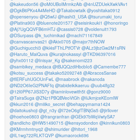
@kakeudon56
@oM0UBoIMrmkzAib
@4nUZDUekXwkVAv1
@DgkB6PKx4A4MeHD
@Takabowtalk
@yoshitaka0912
@opensenyou
@Q5wfJ
@hashi3_USA
@tsurumaki_toru
@Platina903
@bluenote201577
@seisinkouki1
@honoringo
@Aj7UgQQVFB6mHTJ
@cassis0728
@voldenuit1793
@DSurpass
@k_tuchimikad
@machi71167849
@canvascanvas21
@Akix0705
@major7thNOW
@Guchigucchi3
@kl4sFThLPtfOTVr
@ALz3jbzGw2M1sRN
@Haruto_MaiQuva
@kurajinokassyi
@TKD96397016
@yhx00112
@Inisyar_Kg
@sakenomi223
@sambikey_medaca
@tBJQQzdiHbcbIo5
@Camembe777
@kotsu_success
@takako52092748
@AbracosSanae
@flERFuhUGOUnFwL
@maabrock
@nakanoda
@ND2O6IeG2PNAFfq
@tabideikikaeruu
@uub4lfg32
@12l0PP67JiS3D7y
@iaminlovewith5t
@gonz9000
@TairaSuga
@ZNz1PBQBVeoVtGh
@IiJkmjceKEomlW
@kkun2016
@miiiko_secret
@behappymama1424
@daitokushoji
@gt_n3y
@I72eO6gfTBNjGs5
@jirllover
@hoehoe0803
@frangranfran
@GEk97bWqVwtySA7
@andlicho
@HW51490715
@kensyodondon
@kinnikun0803
@KMrmhmtnyq2
@shimurider
@hitori_1968
@IL1wg722RLKTQVP
@kumaorock696