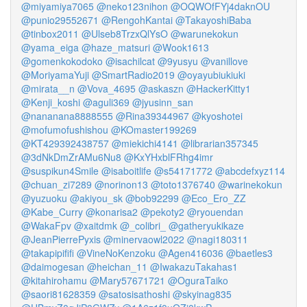
@miyamiya7065
@neko123nihon
@OQWOfFYj4daknOU
@punio29552671
@RengohKantai
@TakayoshiBaba
@tinbox2011
@Ulseb8TrzxQlYsO
@warunekokun
@yama_eiga
@haze_matsuri
@Wook1613
@gomenkokodoko
@isachilcat
@9yusyu
@vanillove
@MoriyamaYuji
@SmartRadio2019
@oyayubiukiuki
@mirata__n
@Vova_4695
@askaszn
@HackerKitty1
@Kenji_koshi
@aguli369
@jyusinn_san
@nananana8888555
@Rina39344967
@kyoshotei
@mofumofushishou
@KOmaster199269
@KT429392438757
@miekichi4141
@librarian357345
@3dNkDmZrAMu6Nu8
@KxYHxblFRhg4imr
@suspikun4Smile
@isaboitlife
@s54171772
@abcdefxyz114
@chuan_zi7289
@norinon13
@toto1376740
@warinekokun
@yuzuoku
@akiyou_sk
@bob92299
@Eco_Ero_ZZ
@Kabe_Curry
@konarisa2
@pekoty2
@ryouendan
@WakaFpv
@xaitdmk
@_colibri_
@gatheryukikaze
@JeanPierrePyxis
@minervaowl2022
@nagi180311
@takapipififi
@VineNoKenzoku
@Agen416036
@baetles3
@daimogesan
@heichan_11
@IwakazuTakahas1
@kitahirohamu
@Mary57671721
@OguraTaiko
@saori81628359
@satosisathoshi
@skyinag835