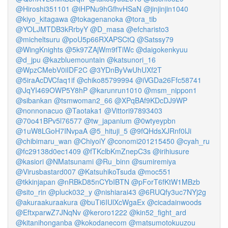
@Hiroshi351101
@iHPNu9hGfhvHSaN
@jinjinjin1040
@kiyo_kitagawa
@tokagenanoka
@tora_tib
@YOLJMTDB3kRrbyY
@D_masa
@efcharisto3
@micheltsuru
@poU5p66RXAPSCtQ
@Satssy79
@WingKnights
@5k97ZAjWm9fTiWc
@daigokenkyuu
@d_jpu
@kazbluemountain
@katsunori_16
@WpzCMebV0iIDF2C
@3YDnByVwUhUXf2T
@5iraAcDVCfaq1if
@chiko85799994
@iVGDa26Ffc58741
@JqYI469OWP5Y8hP
@karunrun1010
@msm_nippon1
@sibankan
@tsmwoman2_66
@XPqBAf9KDcDJ9WP
@nonnonacuo
@Taotaka1
@Vittori97893403
@70o41BPv5l76577
@tw_japanium
@0wtyeypbn
@1uW8LGoH7INvpaA
@5_hituji_5
@9fQHdsXJRnf0lJi
@chibimaru_wan
@ChiyoiY
@conomi201215450
@cyah_ru
@fc29138d0ec1409
@fTKclbKmZnepC3s
@irihiusure
@kasiori
@NMatsunami
@Ru_binn
@sumiremiya
@Virusbastard007
@KatsuhikoTsuda
@moc551
@tkkinjapan
@nRBkD85nCYbIBTN
@pForT6fKtW1MBzb
@sito_rin
@pluck032_y
@nishiarai43
@6RUQfy3uc7NYj2g
@akuraakuraakura
@buTi6IUlXcWgaEx
@cicadainwoods
@EftxparwZ7JNqNv
@keroro1222
@kin52_fight_ard
@kitanihonganba
@kokodanecom
@matsumotokuuzou