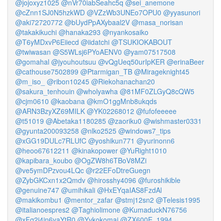
@jojoxyz1025
@nVr70iabSeahc5q
@sei_anemone
@cZnn1SJ0N5hzkWD
@VZzWb3UNEo7OPU0
@yyasunori
@aki72720772
@bUydPpAXybaal2V
@masa_norisan
@takakikuchi
@hanaka293
@nyankosaiko
@T6yMDxvP6Eiiecd
@iidatchi
@TSUKIOKABOUT
@twiwasan
@S5WLsj6PYoAENV0
@yam07517508
@gomahal
@jyouhoutsuu
@vQgUeq50urIpKER
@erinaBeer
@cathouse7502899
@Ptarmigan_TB
@Mirageknight45
@m_iso_
@ribon10245
@Riekohanachan20
@sakura_tenhouin
@wholyawha
@81MF0ZLGyQ8cQW5
@cjm0610
@kaobana
@kmO1ggMnb8ukqds
@ARN3BzyXZ69MILK
@YK02268012
@fufofeeeee
@t51019
@Abetaka1180285
@zaoriku0
@wishmaster0331
@gyunta200093258
@nlko2525
@windows7_tips
@xGG19DULc7RLUfC
@yoshikun771
@yurinonn6
@heoo67612211
@kinakopower
@YuRight1010
@kapibara_koubo
@OgZW8h6TBoV8MZi
@ve5ymDPzvou4LQc
@r22EFoDtreGuegn
@ZybGKCxn1x2Qmdv
@hirosshy4096
@furoshikible
@genuine747
@umihikali
@HxEYqaIAS8FzdAl
@makikombu1
@mentor_zafar
@stmj12sn2
@Telesis1995
@italianoespres2
@Taghiolimone
@KumaduckN76756
@xFq2i4in6yaYtR0
@Yvkokomai
@ZX600E_1994