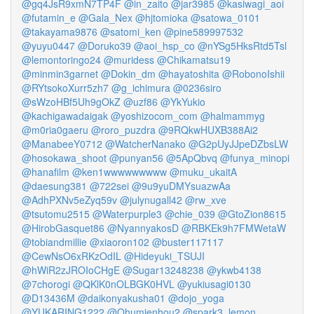
@gq4JsR9xmN7TP4F
@in_zaito
@jar3985
@kasiwagi_aoi
@futamin_e
@Gala_Nex
@hjtomioka
@satowa_0101
@takayama9876
@satomi_ken
@pine589997532
@yuyu0447
@Doruko39
@aoi_hsp_co
@nYSg5HksRtd5Tsl
@lemontoringo24
@muridess
@Chikamatsu19
@minmin3garnet
@Dokin_dm
@hayatoshita
@RobonoIshii
@RYtsokoXurr5zh7
@g_ichimura
@0236siro
@sWzoHBf5Uh9gOkZ
@uzf86
@YkYukio
@kachigawadaigak
@yoshizocom_com
@halmammyg
@m0ria0gaeru
@roro_puzdra
@9RQkwHUXB388Ai2
@ManabeeY0712
@WatcherNanako
@G2pUyJJpeDZbsLW
@hosokawa_shoot
@punyan56
@5ApQbvq
@funya_minopi
@hanafilm
@ken1wwwwwwwww
@muku_ukaitA
@daesung381
@722sei
@9u9yuDMYsuazwAa
@AdhPXNv5eZyq59v
@julynugall42
@rw_xve
@tsutomu2515
@Waterpurple3
@chie_039
@GtoZion8615
@HirobGasquet86
@NyannyakosD
@RBKEk9h7FMWetaW
@tobiandmillie
@xiaoron102
@buster117117
@CewNsO6xRKzOdIL
@Hideyuki_TSUJI
@hWiR2zJROIoCHgE
@Sugar13248238
@ykwb4138
@7chorogi
@QKlK0nOLBGK0HVL
@yukiusagi0130
@D13436M
@daikonyakusha01
@dojo_yoga
@YUKARING1222
@Ohumienhou2
@spark3_lemon