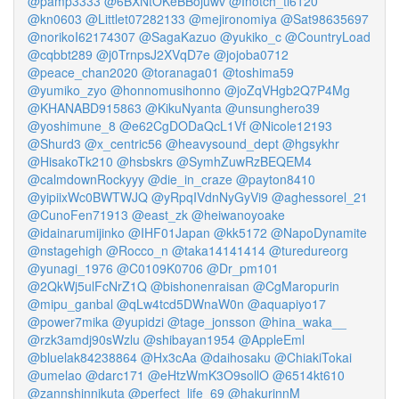
@pamp3333
@6BXNtOKeBBojuwv
@Inotch_ti6120
@kn0603
@Littlet07282133
@mejironomiya
@Sat98635697
@norikoI62174307
@SagaKazuo
@yukiko_c
@CountryLoad
@cqbbt289
@j0TrnpsJ2XVqD7e
@jojoba0712
@peace_chan2020
@toranaga01
@toshima59
@yumiko_zyo
@honnomusihonno
@joZqVHgb2Q7P4Mg
@KHANABD915863
@KikuNyanta
@unsunghero39
@yoshimune_8
@e62CgDODaQcL1Vf
@Nicole12193
@Shurd3
@x_centric56
@heavysound_dept
@hgsykhr
@HisakoTk210
@hsbskrs
@SymhZuwRzBEQEM4
@calmdownRockyyy
@die_in_craze
@payton8410
@yipiixWc0BWTWJQ
@yRpqIVdnNyGyVi9
@aghessorel_21
@CunoFen71913
@east_zk
@heiwanoyoake
@idainarumijinko
@IHF01Japan
@kk5172
@NapoDynamite
@nstagehigh
@Rocco_n
@taka14141414
@turedureorg
@yunagi_1976
@C0109K0706
@Dr_pm101
@2QkWj5ulFcNrZ1Q
@bishonenraisan
@CgMaropurin
@mipu_ganbal
@qLw4tcd5DWnaW0n
@aquapiyo17
@power7mika
@yupidzi
@tage_jonsson
@hina_waka__
@rzk3amdj90sWzlu
@shibayan1954
@AppleEml
@bluelak84238864
@Hx3cAa
@daihosaku
@ChiakiTokai
@umelao
@darc171
@eHtzWmK3O9sollO
@6514kt610
@zannshinnikuta
@perfect_life_69
@hakurinnM