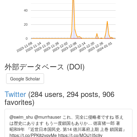
40
20
0
2023-12-26
2023-11-08
2023-11-26
2023-12-14
2024-01-01
2023-11-14
2023-12-02
2023-12-20
2023-11-20
2023-12-08
外部データベース (DOI)
Google Scholar
Twitter
(284 users, 294 posts, 906
favorites)
@swim_shu @murrhauser これ、完全に侵略者ですね 答え
は歴史にあります もう一度鎖国もありか… 徳富猪一郎 著
昭和9年 『近世日本国民史. 第14 徳川幕府上期 上巻 鎖国篇』
https://t.co/PPK82yqyMe https://t.co/MOiJ1I5c9v