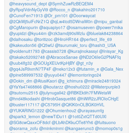
@heavysound_dept
@SymhZuwRzBEQEM4
@yRpqIVdnNyGyVi9
@Rocco_n
@takahiro201710
@CunoFen71913
@Dr_pm101
@Doorwaycat
@2QkWj5ulFcNrZ1Q
@qLw4tcd5DWnaW0n
@mipu_ganbal
@CgMaropurin
@aquapiyo17
@osamuseven
@power7mika
@yupidzi
@kyu44m
@rzk3amdj90sWzlu
@bluelak84238864
@daihosaku
@toritizoc
@HiroHR164
@perfect_life_69
@kakeudon56
@Q5wfJ
@tsurumaki_toru
@hashi3_USA
@voldenuit1793
@cassis0728
@kurajinokassyi
@Inisyar_Kg
@takako52092748
@AbracosSanae
@ND2O6IeG2PNAFfq
@uub4lfg32
@GOUgXEUvtKpHjBY
@gt_n3y
@gq4JsR9xmN7TP4F
@neko12x3
@futamin_e
@Gala_Nex
@pine589997532
@yuyu0447
@lemontoringo24
@Dokin_dm
@AtusiKaori
@g_ichimura
@miracle24819324
@YaYa47468866
@koutarzz
@hoshu0222
@Waterpurple3
@tsutomu2515
@julynugall42
@RBKEk9h7FMWetaW
@hnd48kodashi
@HirobGasquet86
@hWiR2zJROIoCHgE
@buster117117
@C5795H
@QKlK0nOLBGK0HVL
@YUKARING1222
@Ohumienhou2
@urayasumfg
@spark3_lemon
@newTiDu11
@1ot0ZxtQTTd0UXl
@SG8cwQaxxOF8dcf
@LbAhDKkuOTe8Yh6
@fuitsuono
@sorama_zofu
@minkminmi
@kangaeruno3
@momop0s1g