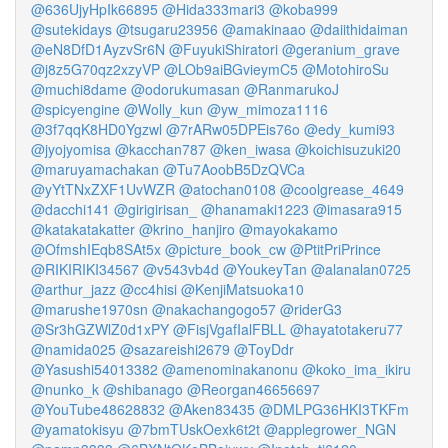
@636UjyHpIk66895
@Hida333mari3
@koba999
@sutekidays
@tsugaru23956
@amakinaao
@daiithidaiman
@eN8DfD1AyzvSr6N
@FuyukiShiratori
@geranium_grave
@j8z5G70qz2xzyVP
@LOb9aiBGvieymC5
@MotohiroSu
@muchi8dame
@odorukumasan
@RanmarukoJ
@spicyengine
@Wolly_kun
@yw_mimoza1116
@3f7qqK8HD0Ygzwl
@7rARw05DPEis76o
@edy_kumi93
@jyojyomisa
@kacchan787
@ken_iwasa
@koichisuzuki20
@maruyamachakan
@Tu7AoobB5DzQVCa
@yYtTNxZXF1UvWZR
@atochan0108
@coolgrease_4649
@dacchi141
@girigirisan_
@hanamaki1223
@imasara915
@katakatakatter
@krino_hanjiro
@mayokakamo
@OfmshIEqb8SAt5x
@picture_book_cw
@PtitPriPrince
@RIKIRIKI34567
@v543vb4d
@YoukeyTan
@alanalan0725
@arthur_jazz
@cc4hisi
@KenjiMatsuoka10
@marushe1970sn
@nakachangogo57
@riderG3
@Sr3hGZWlZ0d1xPY
@FisjVgafIalFBLL
@hayatotakeru77
@namida025
@sazareishi2679
@ToyDdr
@Yasushi54013382
@amenominakanonu
@koko_ima_ikiru
@nunko_k
@shibanago
@Reorgan46656697
@YouTube48628832
@Aken83435
@DMLPG36HKI3TKFm
@yamatokisyu
@7bmTUskOexk6t2t
@applegrower_NGN