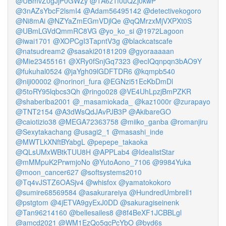
@UBmvZ0gJjP0GWZy
@1A6z1f0uQZj0kwP
@3nAZsYbcF2lsmI4
@Adam56495142
@detectivekogoro
@Ni8mAi
@NZYaZmEGmVDjlQe
@qQMrzxMjVXPXt0S
@UBmLGVdQmmRC8VG
@yo_ko_si
@1972Lagoon
@iwai1701
@XOPCgI3TapntV3g
@blackcatscafe
@natsudream2
@sasaki20181209
@gyoraaaaan
@Mie23455161
@XRy0fSnjGq7323
@ecIQqnpqn3bAO9Y
@fukuhal0524
@jaYgh09lGDFTDR6
@kqmpb540
@niji00002
@norinori_fura
@EGNzi51EcKbDmDl
@5toRY95lqbcs3Qh
@ringo028
@VE4UhLpzjBmPZKR
@shaberiba2001
@_masamiokada_
@kaz1000r
@zurapayo
@TNT2154
@A3dWsQdJAvPJB3P
@AkibareGO
@caiotizio38
@MEGA72363758
@miiko_ganba
@romanjiru
@Sexytakachang
@usagi2_1
@masashi_inde
@MWTLkXNftBYabgL
@pepepe_takaoka
@QLsUMxWBtkTUU8H
@APPLab4
@IdealistStar
@mMMpuK2PrwmjoNo
@YutoAono_7106
@9984Yuka
@moon_cancer627
@softsystems2010
@Tq4vJSTZ6OASjv4
@whisfox
@yamatokokoro
@sumire68569584
@asakurareiya
@HundredUmbrell1
@pstgtom
@4jETVA9gyExJ0DD
@sakuragiseinenk
@Tan96214160
@bellesailes8
@8f4BeXF1JCBBLgl
@amcd2021
@WM1EzQo5qcPcYbO
@byd6s