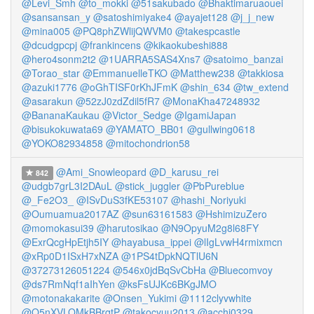
@Levi_Smh
@to_mokki
@51sakubado
@Bhaktimaruaouei
@sansansan_y
@satoshimiyake4
@ayajet128
@j_j_new
@mina005
@PQ8phZWlijQWVM0
@takespcastle
@dcudgpcpj
@frankincens
@kikaokubeshi888
@hero4sonm2t2
@1UARRA5SAS4Xns7
@satoimo_banzai
@Torao_star
@EmmanuelleTKO
@Matthew238
@takkiosa
@azuki1776
@oGhTISF0rKhJFmK
@shin_634
@tw_extend
@asarakun
@52zJ0zdZdil5fR7
@MonaKha47248932
@BananaKaukau
@Victor_Sedge
@IgamiJapan
@bisukokuwata69
@YAMATO_BB01
@gullwing0618
@YOKO82934858
@mitochondrion58
@Ami_Snowleopard
@D_karusu_rei
842
@udgb7grL3I2DAuL
@stick_juggler
@PbPureblue
@_Fe2O3_
@ISvDuS3fKE53107
@hashi_Noriyuki
@Oumuamua2017AZ
@sun63161583
@HshimizuZero
@momokasui39
@harutosikao
@N9OpyuM2g8l68FY
@ExrQcgHpEtjh5IY
@hayabusa_ippei
@lIgLvwH4rmixmcn
@xRp0D1ISxH7xNZA
@1PS4tDpkNQTlU6N
@37273126051224
@546x0jdBqSvCbHa
@Bluecomvoy
@ds7RmNqf1aIhYen
@ksFsUJKc6BKgJMO
@motonakakarite
@Onsen_Yukimi
@1112clyvwhite
@Q5nXVLOMkBBrqtP
@takocyuu2013
@acchi0329