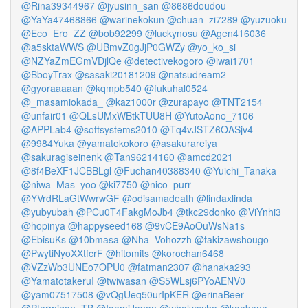
@Rina39344967
@jyusinn_san
@8686doudou
@YaYa47468866
@warinekokun
@chuan_zi7289
@yuzuoku
@Eco_Ero_ZZ
@bob92299
@luckynosu
@Agen416036
@a5sktaWWS
@UBmvZ0gJjP0GWZy
@yo_ko_si
@NZYaZmEGmVDjlQe
@detectivekogoro
@iwai1701
@BboyTrax
@sasaki20181209
@natsudream2
@gyoraaaaan
@kqmpb540
@fukuhal0524
@_masamiokada_
@kaz1000r
@zurapayo
@TNT2154
@unfair01
@QLsUMxWBtkTUU8H
@YutoAono_7106
@APPLab4
@softsystems2010
@Tq4vJSTZ6OASjv4
@9984Yuka
@yamatokokoro
@asakurareiya
@sakuragiseinenk
@Tan96214160
@amcd2021
@8f4BeXF1JCBBLgl
@Fuchan40388340
@Yuichi_Tanaka
@niwa_Mas_yoo
@ki7750
@nico_purr
@YVrdRLaGtWwrwGF
@odisamadeath
@lindaxlinda
@yubyubah
@PCu0T4FakgMoJb4
@tkc29donko
@ViYnhi3
@hopinya
@happyseed168
@9vCE9AoOuWsNa1s
@EbisuKs
@10bmasa
@Nha_Vohozzh
@takizawshougo
@PwytiNyoXXtfcrF
@hitomits
@korochan6468
@VZzWb3UNEo7OPU0
@fatman2307
@hanaka293
@YamatotakeruI
@twiwasan
@S5WLsj6PYoAENV0
@yam07517508
@vQgUeq50urIpKER
@erinaBeer