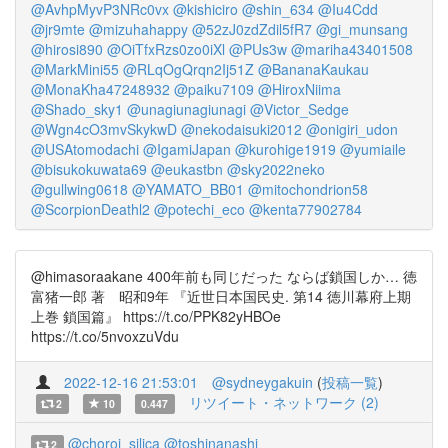
@AvhpMyvP3NRc0vx
@kishiciro
@shin_634
@Iu4Cdd
@jr9mte
@mizuhahappy
@52zJ0zdZdil5fR7
@gi_munsang
@hirosi890
@OiTfxRzs0zo0iXl
@PUs3w
@mariha43401508
@MarkMini55
@RLqOgQrqn2Ij51Z
@BananaKaukau
@MonaKha47248932
@paiku7109
@HiroxNiima
@Shado_sky1
@unagiunagiunagi
@Victor_Sedge
@Wgn4cO3mvSkykwD
@nekodaisuki2012
@onigiri_udon
@USAtomodachi
@IgamiJapan
@kurohige1919
@yumiaile
@bisukokuwata69
@eukastbn
@sky2022neko
@gullwing0618
@YAMATO_BB01
@mitochondrion58
@ScorpionDeathl2
@potechi_eco
@kenta77902784
@himasoraakane 400年前も同じだった ならば鎖国しか… 徳
富猪一郎 著 昭和9年 『近世日本国民史. 第14 徳川幕府上期
上巻 鎖国篇』 https://t.co/PPK82yHBOe
https://t.co/5nvoxzuVdu
2022-12-16 21:53:01
@sydneygakuin
(
投稿一覧
)
リツイート・ネットワーク (2)
2
10
0.447
@choroi_silica
@toshinanashi
2