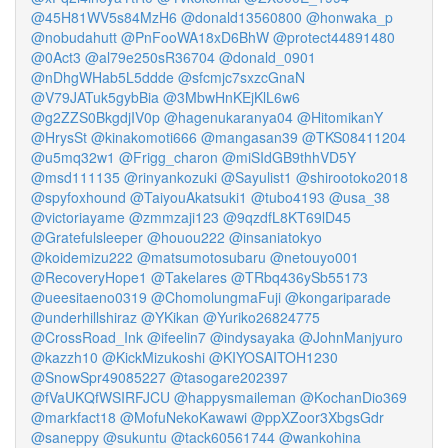
@45H81WV5s84MzH6
@donald13560800
@honwaka_p
@nobudahutt
@PnFooWA18xD6BhW
@protect44891480
@0Act3
@al79e250sR36704
@donald_0901
@nDhgWHab5L5ddde
@sfcmjc7sxzcGnaN
@V79JATuk5gybBia
@3MbwHnKEjKlL6w6
@g2ZZS0BkgdjIV0p
@hagenukaranya04
@HitomikanY
@HrysSt
@kinakomoti666
@mangasan39
@TKS08411204
@u5mq32w1
@Frigg_charon
@miSIdGB9thhVD5Y
@msd111135
@rinyankozuki
@Sayulist1
@shirootoko2018
@spyfoxhound
@TaiyouAkatsuki1
@tubo4193
@usa_38
@victoriayame
@zmmzaji123
@9qzdfL8KT69lD45
@Gratefulsleeper
@houou222
@insaniatokyo
@koidemizu222
@matsumotosubaru
@netouyo001
@RecoveryHope1
@Takelares
@TRbq436ySb55173
@ueesitaeno0319
@ChomolungmaFuji
@kongariparade
@underhillshiraz
@YKikan
@Yuriko26824775
@CrossRoad_Ink
@ifeelin7
@indysayaka
@JohnManjyuro
@kazzh10
@KickMizukoshi
@KIYOSAITOH1230
@SnowSpr49085227
@tasogare202397
@fVaUKQfWSIRFJCU
@happysmaileman
@KochanDio369
@markfact18
@MofuNekoKawawi
@ppXZoor3XbgsGdr
@saneppy
@sukuntu
@tack60561744
@wankohina