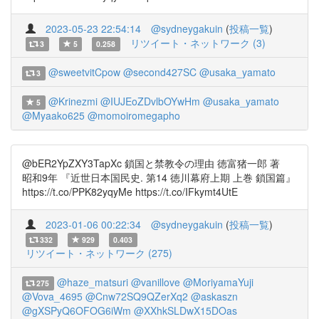
2023-05-23 22:54:14
@sydneygakuin
(
投稿一覧
)
リツイート・ネットワーク (3)
3
5
0.258
@sweetvitCpow
@second427SC
@usaka_yamato
3
@Krinezmi
@IUJEoZDvlbOYwHm
@usaka_yamato
5
@Myaako625
@momoiromegapho
@bER2YpZXY3TapXc 鎖国と禁教令の理由 徳富猪一郎 著
昭和9年 『近世日本国民史. 第14 徳川幕府上期 上巻 鎖国篇』
https://t.co/PPK82yqyMe https://t.co/IFkymt4UtE
2023-01-06 00:22:34
@sydneygakuin
(
投稿一覧
)
332
929
0.403
リツイート・ネットワーク (275)
@haze_matsuri
@vanillove
@MoriyamaYuji
275
@Vova_4695
@Cnw72SQ9QZerXq2
@askaszn
@gXSPyQ6OFOG6iWm
@XXhkSLDwX15DOas