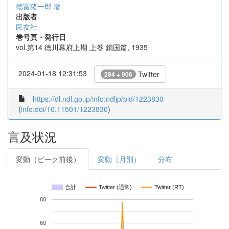
徳富猪一郎 著
出版者
民友社
巻号頁・発行日
vol.第14 徳川幕府上期 上巻 鎖国篇, 1935
2024-01-18 12:31:53
Twitter
284 + 906
https://dl.ndl.go.jp/info:ndljp/pid/1223830
(
info:doi/10.11501/1223830
)
言及状況
変動（ピーク前後）
変動（月別）
分布
合計
Twitter (通常)
Twitter (RT)
80
60