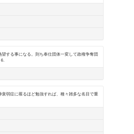
熱望する事になる。則ち奉仕団体一変して政権争奪団
6.
神衰弱症に罹るほど勉強すれば、種々雑多な名目で重