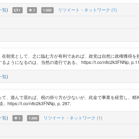
一覧
)
リツイート・ネットワーク (1)
1
1
1.000
、在朝党として、之に臨む方が有利であれば、政党は自然に政権獲得を
のは、当然の道行である。 https://t.co/n8c2k3FNNp, p.11
一覧
)
って、遊んで居れば、税の掛り方が少ないが、此金で事業を経営し、精
t.co/n8c2k3FNNp, p. 287.
一覧
)
リツイート・ネットワーク (1)
1
1.000