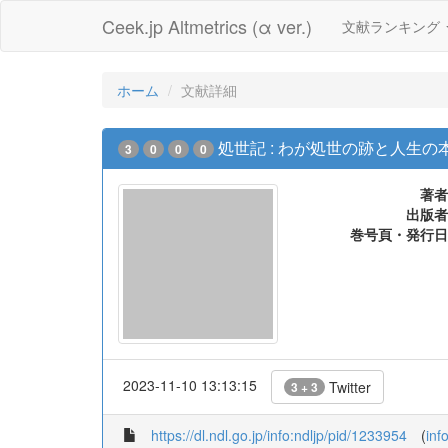
Ceek.jp Altmetrics (α ver.)
文献ランキング
ホーム
文献詳細
処世記 : わが処世の跡と人生の
3
0
0
0
著者
出版者
巻号頁・発行日
2023-11-10 13:13:15
Twitter
3 + 3
https://dl.ndl.go.jp/info:ndljp/pid/1233954
(
inf