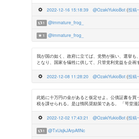
2022-12-16 15:18:39
@OzakiYukioBot
(
投稿
@immature_frog_
1
@immature_frog_
1
我が国の如く、政府に立てば、党勢が振い、選挙も
となり、国家を犠牲に供して、只管党利党益を企画するようになる
2022-12-08 11:28:20
@OzakiYukioBot
(
投稿
此処に十万円の金があると仮定せよ。公債証書を買
税を課せられる。是は惰民奨励策である。 「咢堂漫談」https://
2022-12-02 17:43:21
@OzakiYukioBot
(
投稿
@TxUsjkJArpAflNc
1