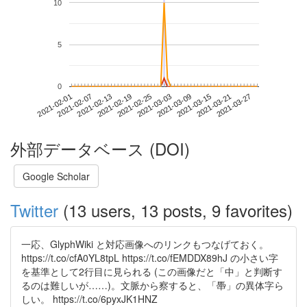
10
5
0
2021-03-21
2021-02-01
2021-02-19
2021-03-09
2021-03-27
2021-02-07
2021-02-25
2021-03-15
2021-02-13
2021-03-03
外部データベース (DOI)
Google Scholar
Twitter
(13 users, 13 posts, 9 favorites)
一応、GlyphWiki と対応画像へのリンクもつなげておく。
https://t.co/cfA0YL8tpL https://t.co/fEMDDX89hJ の小さい字
を基準として2行目に見られる (この画像だと「中」と判断す
るのは難しいが……)。文脈から察すると、「馽」の異体字ら
しい。 https://t.co/6pyxJK1HNZ