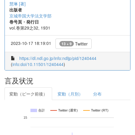
慧琳 [著]
出版者
京城帝国大学法文学部
巻号頁・発行日
vol.巻第29之32, 1931
2023-10-17 18:19:01
Twitter
13 + 9
https://dl.ndl.go.jp/info:ndljp/pid/1240444
(
info:doi/10.11501/1240444
)
言及状況
変動（ピーク前後）
変動（月別）
分布
合計
Twitter (通常)
Twitter (RT)
15