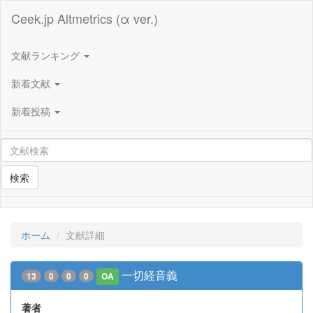
Ceek.jp Altmetrics (α ver.)
文献ランキング
新着文献
新着投稿
検索
ホーム
文献詳細
一切経音義
13
0
0
0
OA
著者