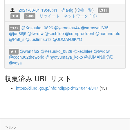
2021-03-01 19:40:41
@a4lg
(
投稿一覧
)
11
リツイート・ネットワーク (12)
8
0.408
@Kesuuko_0826
@yamashu44
@sarasvati635
12
@jun66j5
@twrdtw
@kechilee
@cornpresident
@nununufufu
@Palf_s
@Justinhsu13
@JUMANJIKYO
@wan4fu2
@Kesuuko_0826
@kechilee
@twrdtw
8
@cochu02theworld
@hyotyumaya_koko
@JUMANJIKYO
@yoya
収集済み URL リスト
https://dl.ndl.go.jp/info:ndljp/pid/1240444/347
(13)
ヘルプ