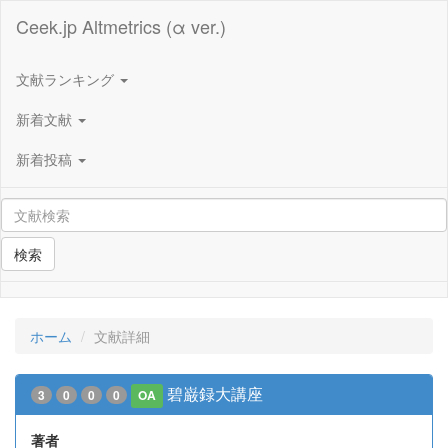
Ceek.jp Altmetrics (α ver.)
文献ランキング
新着文献
新着投稿
検索
ホーム
文献詳細
碧巌録大講座
3
0
0
0
OA
著者