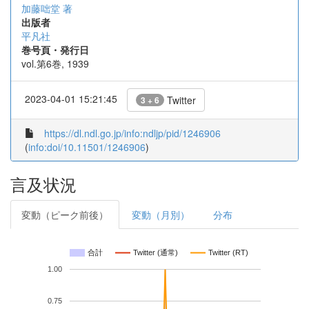
加藤咄堂 著
出版者
平凡社
巻号頁・発行日
vol.第6巻, 1939
2023-04-01 15:21:45
Twitter
3 + 6
https://dl.ndl.go.jp/info:ndljp/pid/1246906
(
info:doi/10.11501/1246906
)
言及状況
変動（ピーク前後）
変動（月別）
分布
合計
Twitter (通常)
Twitter (RT)
1.00
0.75