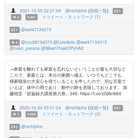
2021-12-05 22:21:09
@nichijohe
(
投稿一覧
)
1
リツイート・ネットワーク (1)
5
0.447
@awi47134215
1
@yuu28134373
@Liutoliuto
@awi47134215
5
@neko_parano
@IBsw1Poa6OPyhAX
→家庭を離れても家庭を忘れないということが最も大切なと
ころで、家庭とは、本分の家郷へ喩え、いつでもどこでも、
帰家穏坐の大安心を得ていることを申したので、別な言葉で
いえば、体中の用であり、動中の静を意味しております。 加
藤咄堂『碧巌録大講座第六巻』245- https://t.co/zGjtknbbII
2020-10-24 20:01:24
@nichijohe
(
投稿一覧
)
1
リツイート・ネットワーク (2)
1
0.000
@nichijohe
2