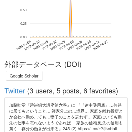
0.50
0.25
0.00
2023-04-21
2023-03-04
2023-03-22
2023-04-09
2023-04-27
2023-03-10
2023-03-28
2023-04-15
2023-03-16
2023-04-03
外部データベース (DOI)
Google Scholar
Twitter
(3 users, 5 posts, 6 favorites)
加藤咄堂『碧巌録大講座第六巻』に 『『途中受用底』…何処
に居てもということ… 師家分上の…境界… 家庭を離れ役所と
か会社へ勤め…ても…妻子のことを忘れず… 家庭にいても勤
先の仕事を忘れないようであれば… 家族の信頼,勤先の信用も
篤く…存分の働きが出来る』245-(2) https://t.co/zGjtknbbII