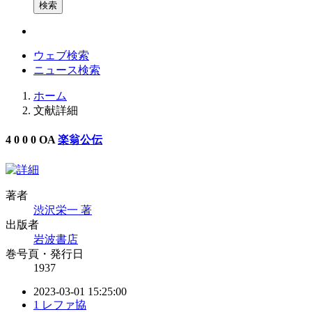
検索
ウェブ検索
ニュース検索
ホーム
文献詳細
4
0
0
0
OA
楽翁公伝
著者
渋沢栄一 著
出版者
岩波書店
巻号頁・発行日
1937
2023-03-01 15:25:00
1
レファ協