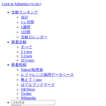
Ceek.jp Altmetrics (α ver.)
文献ランキング
合計
1ヶ月間
1週間
1日間
文献カレンダー
新着文献
すべて
2 Users
5 Users
10 Users
新着投稿
Yahoo!知恵袋
レファレンス協同データベース
教えて！goo
はてなブックマーク
OKWave
Twitter
Wikipedia