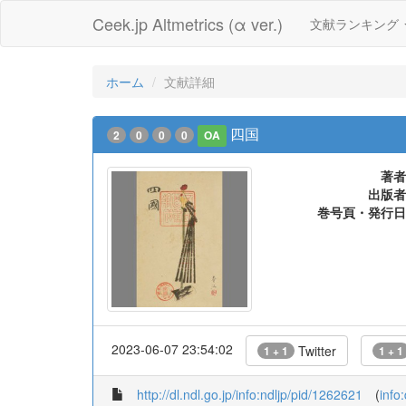
Ceek.jp Altmetrics (α ver.)
文献ランキング
ホーム
文献詳細
四国
2
0
0
0
OA
著者
出版者
巻号頁・発行日
2023-06-07 23:54:02
Twitter
1 + 1
1 + 1
http://dl.ndl.go.jp/info:ndljp/pid/1262621
(
info