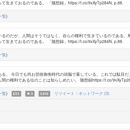
である。 「随想録」https://t.co/9xXyTp284N, p.88.
一覧
)
いるのだが、人間はそうではなく、自らの権利で生きているのである。
である。 「随想録」https://t.co/9xXyTp284N, p.88.
一覧
)
ある。 今日でも尚お切捨御免時代の頭脳で暮している。これでは駄目だ
る位のことは知らしめたい。 随想録https://t.co/9xXyTp284N,
一覧
)
リツイート・ネットワーク (3)
3
3
0.816