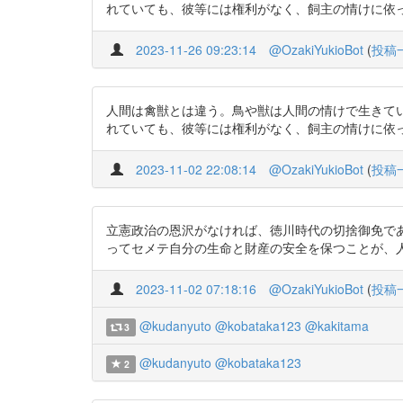
れていても、彼等には権利がなく、飼主の情けに依って生きておるの
2023-11-26 09:23:14
@OzakiYukioBot
(
投稿
人間は禽獣とは違う。鳥や獣は人間の情けで生きて
れていても、彼等には権利がなく、飼主の情けに依って生きておるの
2023-11-02 22:08:14
@OzakiYukioBot
(
投稿
立憲政治の恩沢がなければ、徳川時代の切捨御免で
ってセメテ自分の生命と財産の安全を保つことが、人間の権利であ
2023-11-02 07:18:16
@OzakiYukioBot
(
投稿
@kudanyuto
@kobataka123
@kakitama
3
@kudanyuto
@kobataka123
2