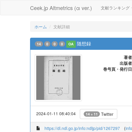
Ceek.jp Altmetrics (α ver.)
文献ランキング
ホーム
文献詳細
随想録
14
0
0
0
OA
著者
出版者
巻号頁・発行日
2024-01-11 08:40:04
Twitter
14 + 11
https://dl.ndl.go.jp/info:ndljp/pid/1267297
(
inf