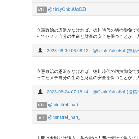
@1IrLyGnbuUciDZf
1
立憲政治の恩沢がなければ、徳川時代の切捨御免で
ってセメテ自分の生命と財産の安全を保つことが、人間の権利であ
2023-08-30 06:08:12
@OzakiYukioBot
(
投稿
立憲政治の恩沢がなければ、徳川時代の切捨御免で
ってセメテ自分の生命と財産の安全を保つことが、人間の権利であ
2023-08-24 07:18:14
@OzakiYukioBot
(
投稿
@minstrel_nari_
1
@minstrel_nari_
1
人間は禽獣とは違う。鳥や獣は人間の情けで生きて