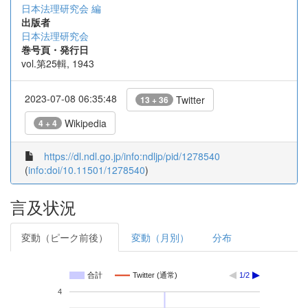
日本法理研究会 編
出版者
日本法理研究会
巻号頁・発行日
vol.第25輯, 1943
2023-07-08 06:35:48
Twitter
13 + 36
Wikipedia
4 + 4
https://dl.ndl.go.jp/info:ndljp/pid/1278540
(
info:doi/10.11501/1278540
)
言及状況
変動（ピーク前後）
変動（月別）
分布
合計
Twitter (通常)
1/2
4