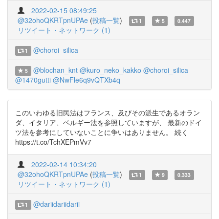
2022-02-15 08:49:25
@32ohoQKRTpnUPAe
(
投稿一覧
)
1
5
0.447
リツイート・ネットワーク (1)
@choroi_silica
1
@blochan_knt
@kuro_neko_kakko
@choroi_silica
5
@1470gutti
@NwFle6q9vQTXb4q
このいわゆる旧民法はフランス、及びその派生であるオラン
ダ、イタリア、ベルギー法を参照していますが、 最新のドイ
ツ法を参考にしていないことに争いはありません。 続く
https://t.co/TchXEPmVv7
2022-02-14 10:34:20
@32ohoQKRTpnUPAe
(
投稿一覧
)
1
9
0.333
リツイート・ネットワーク (1)
@dariidariidarii
1