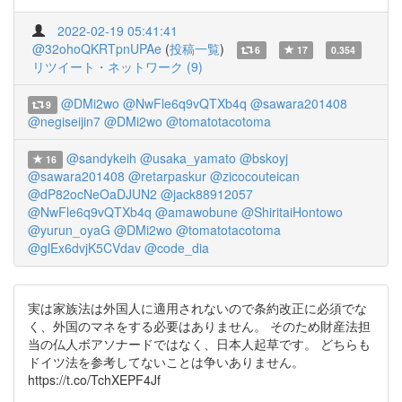
2022-02-19 05:41:41
@32ohoQKRTpnUPAe
(
投稿一覧
)
6
17
0.354
リツイート・ネットワーク (9)
@DMi2wo
@NwFle6q9vQTXb4q
@sawara201408
9
@negiseijin7
@DMi2wo
@tomatotacotoma
@sandykeih
@usaka_yamato
@bskoyj
16
@sawara201408
@retarpaskur
@zicocouteican
@dP82ocNeOaDJUN2
@jack88912057
@NwFle6q9vQTXb4q
@amawobune
@ShiritaiHontowo
@yurun_oyaG
@DMi2wo
@tomatotacotoma
@glEx6dvjK5CVdav
@code_dia
実は家族法は外国人に適用されないので条約改正に必須でな
く、外国のマネをする必要はありません。 そのため財産法担
当の仏人ボアソナードではなく、日本人起草です。 どちらも
ドイツ法を参考してないことは争いありません。
https://t.co/TchXEPF4Jf