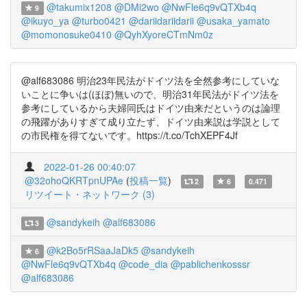
@takumix1208
@DMi2wo
@NwFle6q9vQTXb4q
9
@ikuyo_ya
@turbo0421
@dariidariidarii
@usaka_yamato
@momonosuke0410
@QyhXyoreCTmNm0z
@alf683086 明治23年民法がドイツ法を全然参考にしていな
いことに争いは(ほぼ)無いので、明治31年民法がドイツ法を
参考にしているから夫婦同氏はドイツ由来だというのは論理
の飛躍がありすぎて成り立たず、ドイツ由来説は学説として
の市民権を得てないです。https://t.co/TchXEPF4Jf
2022-01-26 00:40:07
@32ohoQKRTpnUPAe
(
投稿一覧
)
2
6
0.471
リツイート・ネットワーク (3)
@sandykeih
@alf683086
3
@k2Bo5rRSaaJaDk5
@sandykeih
6
@NwFle6q9vQTXb4q
@code_dia
@pablichenkosssr
@alf683086