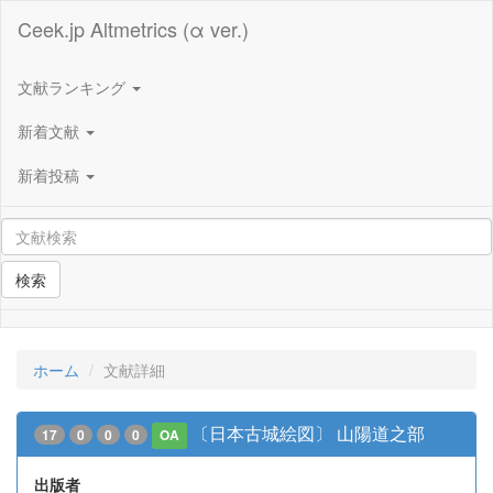
Ceek.jp Altmetrics (α ver.)
文献ランキング
新着文献
新着投稿
検索
ホーム
文献詳細
〔日本古城絵図〕 山陽道之部
17
0
0
0
OA
出版者