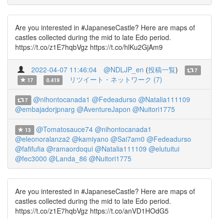
Are you interested in #JapaneseCastle? Here are maps of
castles collected during the mid to late Edo period.
https://t.co/z1E7hqbVgz https://t.co/hlKu2GjAm9
2022-04-07 11:46:04
@NDLJP_en
(
投稿一覧
)
7
リツイート・ネットワーク (7)
17
0.419
@nihontocanada1
@Fedeadurso
@Natalia111109
7
@embajadorjpnarg
@AventureJapon
@Nuitori1775
@Tomatosauce74
@nihontocanada1
13
@eleonoralanza2
@kamiyano
@Sai7am0
@Fedeadurso
@fafifufia
@ramaordoqui
@Natalia111109
@elutuitui
@fec3000
@Landa_86
@Nuitori1775
Are you interested in #JapaneseCastle? Here are maps of
castles collected during the mid to late Edo period.
https://t.co/z1E7hqbVgz https://t.co/anVD1HOdG5