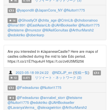
リツイート・ネットワーク (3)
16
0.154
@yapondili
@JapanCons_NY
@Nuitori1775
3
@GhostlyOf
@chita_age
@CrimLib
@chobonainoo
14
@Iona1891
@EastAsianLib
@JAHBookseller
@Nuitori1775
@ietsisme
@murezor
@MAsilGonultas
@ArthurMarsh2
@edokiriko
@obenkarp
Are you interested in #JapaneseCastle? Here are maps of
castles collected during the mid to late Edo period.
https://t.co/z1E7hqu4uH https://t.co/zv6U5MS256
2023-05-18 09:24:22
@NDLJP_en
(
投稿一覧
)
3
リツイート・ネットワーク (2)
12
0.471
@Fedeadurso
@Nuitori1775
2
@Fedeadurso
@annabel_storr
@ietsisme
9
@Nuitori1775
@edokiriko
@JAHBookseller
@LavanyaVerma_
@alexagwinton
@ArthurMarsh2