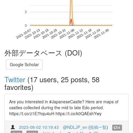
2
0
2021-11-24
2021-10-07
2021-10-25
2021-11-12
2021-11-30
2021-10-13
2021-10-31
2021-11-18
2021-10-19
2021-11-06
外部データベース (DOI)
Google Scholar
Twitter
(17 users, 25 posts, 58
favorites)
Are you interested in #JapaneseCastle? Here are maps of
castles collected during the mid to late Edo period.
https://t.co/z1E7hqu4uH https://t.co/k0QAEshYwy
2023-08-02 10:19:43
@NDLJP_en
(
投稿一覧
)
4