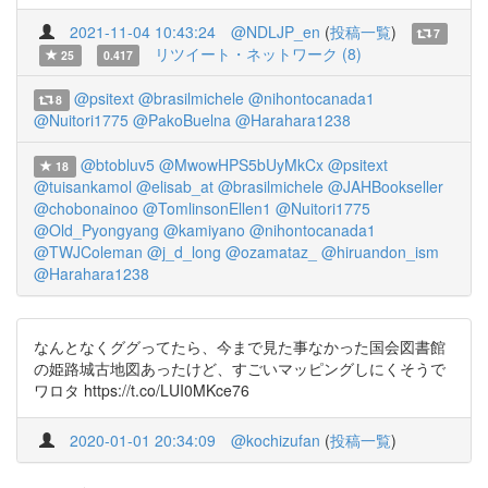
2021-11-04 10:43:24
@NDLJP_en
(
投稿一覧
)
7
リツイート・ネットワーク (8)
25
0.417
@psitext
@brasilmichele
@nihontocanada1
8
@Nuitori1775
@PakoBuelna
@Harahara1238
@btobluv5
@MwowHPS5bUyMkCx
@psitext
18
@tuisankamol
@elisab_at
@brasilmichele
@JAHBookseller
@chobonainoo
@TomlinsonEllen1
@Nuitori1775
@Old_Pyongyang
@kamiyano
@nihontocanada1
@TWJColeman
@j_d_long
@ozamataz_
@hiruandon_ism
@Harahara1238
なんとなくググってたら、今まで見た事なかった国会図書館
の姫路城古地図あったけど、すごいマッピングしにくそうで
ワロタ https://t.co/LUI0MKce76
2020-01-01 20:34:09
@kochizufan
(
投稿一覧
)