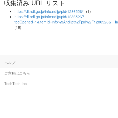
収集済み URL リスト
https://dl.ndl.go.jp/info:ndljp/pid/1286526/1
(1)
https://dl.ndl.go.jp/info:ndljp/pid/1286526?
tocOpened=1&itemId=info%3Andljp%2Fpid%2F1286526&__l
(16)
ヘルプ
ご意見はこちら
TechTech Inc.