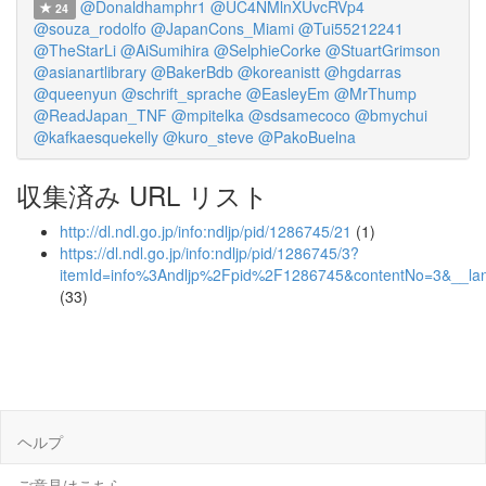
@Donaldhamphr1
@UC4NMlnXUvcRVp4
24
@souza_rodolfo
@JapanCons_Miami
@Tui55212241
@TheStarLi
@AiSumihira
@SelphieCorke
@StuartGrimson
@asianartlibrary
@BakerBdb
@koreanistt
@hgdarras
@queenyun
@schrift_sprache
@EasleyEm
@MrThump
@ReadJapan_TNF
@mpitelka
@sdsamecoco
@bmychui
@kafkaesquekelly
@kuro_steve
@PakoBuelna
収集済み URL リスト
http://dl.ndl.go.jp/info:ndljp/pid/1286745/21
(1)
https://dl.ndl.go.jp/info:ndljp/pid/1286745/3?
itemId=info%3Andljp%2Fpid%2F1286745&contentNo=3&__la
(33)
ヘルプ
ご意見はこちら