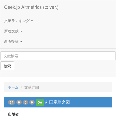
Ceek.jp Altmetrics (α ver.)
文献ランキング
新着文献
新着投稿
検索
ホーム
文献詳細
外国産鳥之図
34
0
0
0
OA
出版者