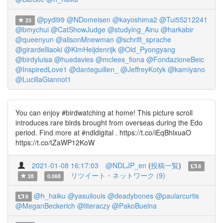
@pydl99
@NDomeisen
@kayoshima2
@Tui55212241
23
@bmychui
@CatShowJudge
@studying_Ainu
@harkabir
@queenyun
@alisonMnewman
@schrift_sprache
@girardelliaoki
@KimHeijdenrijk
@Old_Pyongyang
@birdyluisa
@huedavies
@mclees_fiona
@FondazioneBeic
@InspiredLove1
@danteguillen_
@JeffreyKotyk
@kamiyano
@LucillaGiannot1
You can enjoy #birdwatching at home! This picture scroll
introduces rare birds brought from overseas during the Edo
period. Find more at #ndldigital . https://t.co/iEqBhlxuaO
https://t.co/tZaWP12KoW
2021-01-08 16:17:03
@NDLJP_en
(
投稿一覧
)
8
リツイート・ネットワーク (9)
28
0.068
@h_haiku
@yasuilouis
@deadybones
@paularcurtis
9
@MeganBeckerich
@literaczy
@PakoBuelna