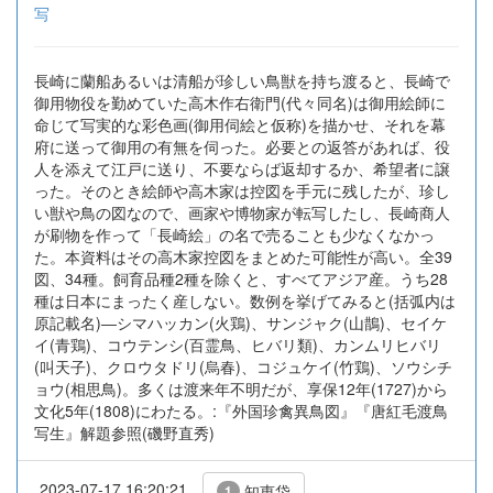
写
長崎に蘭船あるいは清船が珍しい鳥獣を持ち渡ると、長崎で
御用物役を勤めていた高木作右衛門(代々同名)は御用絵師に
命じて写実的な彩色画(御用伺絵と仮称)を描かせ、それを幕
府に送って御用の有無を伺った。必要との返答があれば、役
人を添えて江戸に送り、不要ならば返却するか、希望者に譲
った。そのとき絵師や高木家は控図を手元に残したが、珍し
い獣や鳥の図なので、画家や博物家が転写したし、長崎商人
が刷物を作って「長崎絵」の名で売ることも少なくなかっ
た。本資料はその高木家控図をまとめた可能性が高い。全39
図、34種。飼育品種2種を除くと、すべてアジア産。うち28
種は日本にまったく産しない。数例を挙げてみると(括弧内は
原記載名)―シマハッカン(火鶏)、サンジャク(山鵲)、セイケ
イ(青鶏)、コウテンシ(百霊鳥、ヒバリ類)、カンムリヒバリ
(叫天子)、クロウタドリ(烏春)、コジュケイ(竹鶏)、ソウシチ
ョウ(相思鳥)。多くは渡来年不明だが、享保12年(1727)から
文化5年(1808)にわたる。:『外国珍禽異鳥図』『唐紅毛渡鳥
写生』解題参照(磯野直秀)
2023-07-17 16:20:21
知恵袋
1