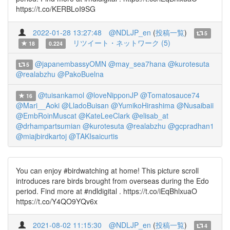
https://t.co/KERBLoI9SG
2022-01-28 13:27:48
@NDLJP_en
(
投稿一覧
)
5
リツイート・ネットワーク (5)
18
0.224
@japanembassyOMN
@may_sea7hana
@kurotesuta
5
@realabzhu
@PakoBuelna
@tuisankamol
@loveNipponJP
@Tomatosauce74
16
@Mari__Aoki
@LladoBuisan
@YumikoHirashima
@Nusaibaii
@EmbRoinMuscat
@KateLeeClark
@elisab_at
@drhampartsumian
@kurotesuta
@realabzhu
@gcpradhan1
@miajbirdkartoj
@TAKIsaicurtis
You can enjoy #birdwatching at home! This picture scroll
introduces rare birds brought from overseas during the Edo
period. Find more at #ndldigital . https://t.co/iEqBhlxuaO
https://t.co/Y4QO9YQv6x
2021-08-02 11:15:30
@NDLJP_en
(
投稿一覧
)
4