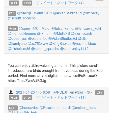
リツイート・ネットワーク (4)
21
0.229
@dAiPqRU5amSGPi1
@AsianStudiesEd
@literaczy
4
@schrift_sprache
@cpewf
@CmMulot
@tuisankamol
@Ishizawa_koki
19
@momookimomo
@fkmunn
@MelisFS
@elerncoach
@queenyun
@elpeterico
@AsianStudiesEd
@cllsnr
@kamiyano
@xx7534ww
@KingBaeksu
@nazimdikbas
@nichollsm86
@schrift_sprache
@shatrunjay1412
You can enjoy #birdwatching at home! This picture scroll
introduces rare birds brought from overseas during the Edo
period. Find more at #ndldigital . https://t.co/iEqBhlxuaO
https://t.co/ZynsV4BGJg
2021-04-20 14:48:59
@NDLJP_en
(
投稿一覧
)
8
リツイート・ネットワーク (11)
28
0.126
@huedavies
@RicardoLombardi
@mclees_fiona
11
@BibSoc
@h_haiku