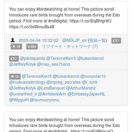
You can enjoy #birdwatching at home! This picture scroll
introduces rare birds brought from overseas during the Edo
period. Find more at #ndldigital. https://t.co/iEqBhlgr8O
https://t.co/0sWvxuBs4B
2023-04-04 10:32:02
@NDLJP_en
(
投稿一覧
)
7
リツイート・ネットワーク (7)
19
0.303
@pilotaparda
@TerenceKerr5
@tuisankamol
7
@JeffreyKotyk
@may_sea7hana
@TerenceKerr5
@tuisankamol
@nonpolar10
14
@mokusoastrology
@mpreg_socrates
@t_tonii
@JeffreyKotyk
@LetsBanquet
@ArthurMarsh2
@unearthed_it
@AmldavisAnn
@EmbassyJapanNL
@WiygulH
@tsumuoryomu
You can enjoy #birdwatching at home! This picture scroll
introduces rare birds brought from overseas during the Edo
period. Find more at #ndldigital . https://t.co/iEqBhlxuaO