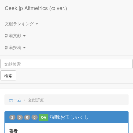
Ceek.jp Altmetrics (α ver.)
文献ランキング
新着文献
新着投稿
検索
ホーム
文献詳細
独唱:お玉じゃくし
2
0
0
0
OA
著者