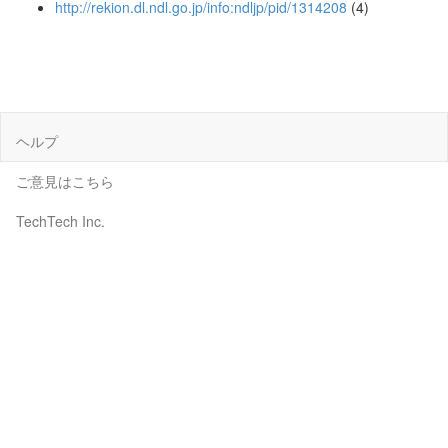
http://rekion.dl.ndl.go.jp/info:ndljp/pid/1314208
(4)
ヘルプ
ご意見はこちら
TechTech Inc.