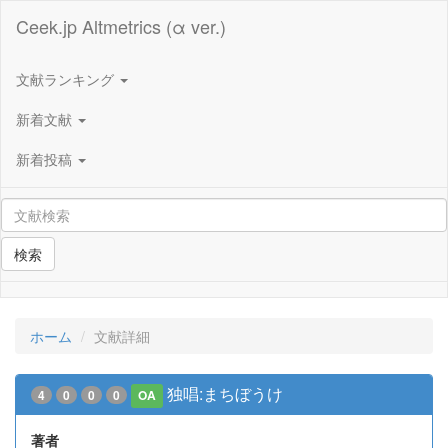
Ceek.jp Altmetrics (α ver.)
文献ランキング
新着文献
新着投稿
検索
ホーム
文献詳細
独唱:まちぼうけ
4
0
0
0
OA
著者