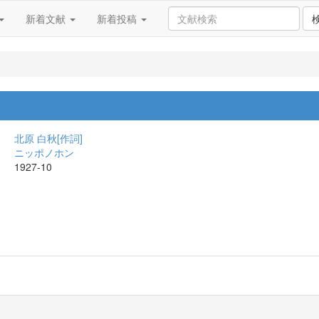
新着文献
新着投稿
北原 白秋[作詞]
ニッポノホン
1927-10