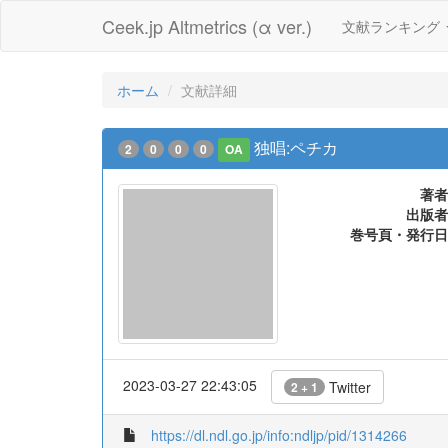
Ceek.jp Altmetrics (α ver.)
文献ランキング
ホーム
文献詳細
独唱:ペチカ
2
0
0
0
OA
著者
出版者
巻号頁・発行日
2023-03-27 22:43:05
Twitter
2 + 1
https://dl.ndl.go.jp/info:ndljp/pid/1314266