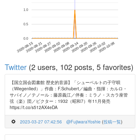
1.0
0.5
0.0
2020-10-02
2020-08-15
2020-09-02
2020-09-20
2020-10-08
2020-08-21
2020-09-08
2020-09-26
2020-08-27
2020-09-14
Twitter
(2 users, 102 posts, 5 favorites)
【国立国会図書館 歴史的音源】「シューベルトの子守唄
（Wiegenlied）」作曲：F.Schubert／編曲・指揮：カルロ・
サバイノ／テノール：藤原義江／伴奏：ミラノ・スカラ座管
弦（楽）団／ビクター：1932（昭和7）年11月発売
https://t.co/s512AX4eDA
2023-03-27 07:42:56
@FujiwaraYoshie
(
投稿一覧
)