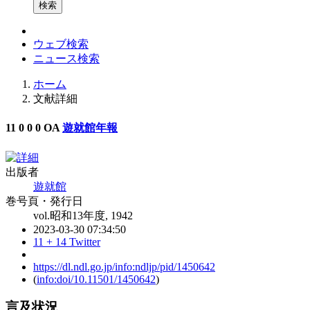
検索
ウェブ検索
ニュース検索
ホーム
文献詳細
11
0
0
0
OA
遊就館年報
出版者
遊就館
巻号頁・発行日
vol.昭和13年度, 1942
2023-03-30 07:34:50
11 + 14
Twitter
https://dl.ndl.go.jp/info:ndljp/pid/1450642
(
info:doi/10.11501/1450642
)
言及状況