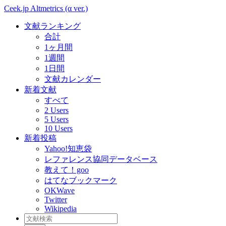
Ceek.jp Altmetrics (α ver.)
文献ランキング
合計
1ヶ月間
1週間
1日間
文献カレンダー
新着文献
すべて
2 Users
5 Users
10 Users
新着投稿
Yahoo!知恵袋
レファレンス協同データベース
教えて！goo
はてなブックマーク
OKWave
Twitter
Wikipedia