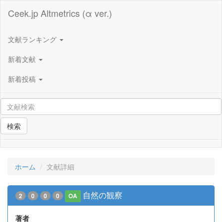
Ceek.jp Altmetrics (α ver.)
文献ランキング
新着文献
新着投稿
検索
ホーム
文献詳細
自然の観察
2
0
0
0
OA
著者