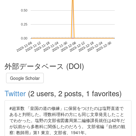
0.50
0.25
0.00
2023-12-24
2023-11-06
2023-11-24
2023-12-12
2023-12-30
2023-11-12
2023-11-30
2023-12-18
2023-11-18
2023-12-06
外部データベース (DOI)
Google Scholar
Twitter
(2 users, 2 posts, 1 favorites)
#超算数 「皇国の道の修練」に保留をつけたのは塩野直道で
あると判明した。理数科理科の方にも同じ文章発見したこと
でわかった。塩野の文部省図書局第二編修課長就任は42年だ
が以前から多教科に関係したのだろう。 文部省編『自然の観
察: 教師用』第1 東京、文部省、1941年。