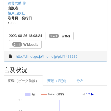
綿貫六助 著
出版者
極東出版社
巻号頁・発行日
1933
2023-08-26 18:08:24
Twitter
2 + 1
Wikipedia
2 + 1
http://dl.ndl.go.jp/info:ndljp/pid/1466285
言及状況
変動（ピーク前後）
変動（月別）
分布
合計
Twitter (通常)
1/2
2.0