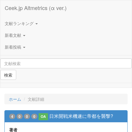
Ceek.jp Altmetrics (α ver.)
文献ランキング
新着文献
新着投稿
検索
ホーム
文献詳細
日米開戦米機遂に帝都を襲撃?
4
0
0
0
OA
著者