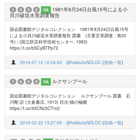
1981年8月24日台風15号による小
1
0
0
0
OA
貝川破堤水害調査報告
国会図書館デジタルコレクション 1981年8月24日台風15号
による小貝川破堤水害調査報告 図書 (主要災害調査 ; 第20
号) / (国立防災科学技術センター, 1983)
https://t.co/bSCyBTPp72
2018-07-12 10:24:43
@hakkutuNDLDC
(
投稿一覧
)
ルクサンブール
1
0
0
0
OA
国会図書館デジタルコレクション ルクサンブール 図書 石
川剛 訳 (大倉書店, 1913) 目次:猫の極樂
https://t.co/93CNz5CTm2
2018-02-22 13:27:09
@hakkutuNDLDC
(
投稿一覧
)