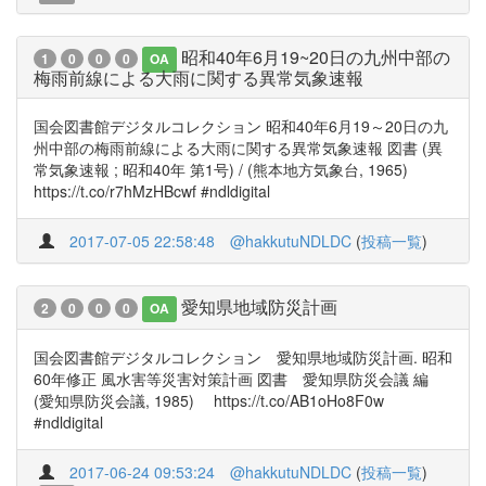
昭和40年6月19~20日の九州中部の
1
0
0
0
OA
梅雨前線による大雨に関する異常気象速報
国会図書館デジタルコレクション 昭和40年6月19～20日の九
州中部の梅雨前線による大雨に関する異常気象速報 図書 (異
常気象速報 ; 昭和40年 第1号) / (熊本地方気象台, 1965)
https://t.co/r7hMzHBcwf #ndldigital
2017-07-05 22:58:48
@hakkutuNDLDC
(
投稿一覧
)
愛知県地域防災計画
2
0
0
0
OA
国会図書館デジタルコレクション 愛知県地域防災計画. 昭和
60年修正 風水害等災害対策計画 図書 愛知県防災会議 編
(愛知県防災会議, 1985) https://t.co/AB1oHo8F0w
#ndldigital
2017-06-24 09:53:24
@hakkutuNDLDC
(
投稿一覧
)