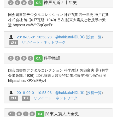
神戸瓦斯四十年史
2
0
0
0
OA
国会図書館デジタルコレクション 神戸瓦斯四十年史 神戸瓦斯
株式会社 編 (神戸瓦斯, 1940) 目次:關東大震災と救援隊の派
遣 https://t.co/WfKSqGpcPr
2018-09-01 10:58:26
@hakkutuNDLDC
(
投稿一覧
)
リツイート・ネットワーク
1
科学雑話
2
0
0
0
OA
国会図書館デジタルコレクション 科学雑話 阿部良夫 著 (興学
会出版部, 1926) 目次:關東大震災特に鵠沼海岸別莊地の狀況
https://t.co/XPXieERyzI
2018-09-01 10:53:06
@hakkutuNDLDC
(
投稿一覧
)
リツイート・ネットワーク
1
2
関東大震大火全史
13
0
0
0
OA