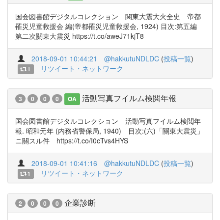
国会図書館デジタルコレクション 関東大震大火全史 帝都
罹災児童救援会 編(帝都罹災児童救援会, 1924) 目次:第五編
第二次關東大震災 https://t.co/aweJ71kjT8
2018-09-01 10:44:21
@hakkutuNDLDC
(
投稿一覧
)
リツイート・ネットワーク
1
活動写真フイルム検閲年報
3
0
0
0
OA
国会図書館デジタルコレクション 活動写真フイルム検閲年
報. 昭和元年 (内務省警保局, 1940) 目次:(六)「關東大震災」
ニ關スル件 https://t.co/I0cTvs4HYS
2018-09-01 10:41:16
@hakkutuNDLDC
(
投稿一覧
)
リツイート・ネットワーク
1
企業診断
2
0
0
0