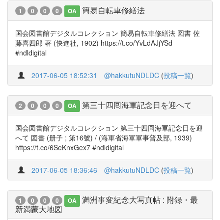
簡易自転車修繕法
1
0
0
0
OA
国会図書館デジタルコレクション 簡易自転車修繕法 図書 佐
藤喜四郎 著 (快進社, 1902) https://t.co/YvLdAJjYSd
#ndldigital
2017-06-05 18:52:31
@hakkutuNDLDC
(
投稿一覧
)
第三十四囘海軍記念日を迎へて
2
0
0
0
OA
国会図書館デジタルコレクション 第三十四囘海軍記念日を迎
へて 図書 (册子 ; 第16號) / (海軍省海軍軍事普及部, 1939)
https://t.co/6SeKnxGex7 #ndldigital
2017-06-05 18:36:46
@hakkutuNDLDC
(
投稿一覧
)
満洲事変紀念大写真帖 : 附録・最
1
0
0
0
OA
新満蒙大地図