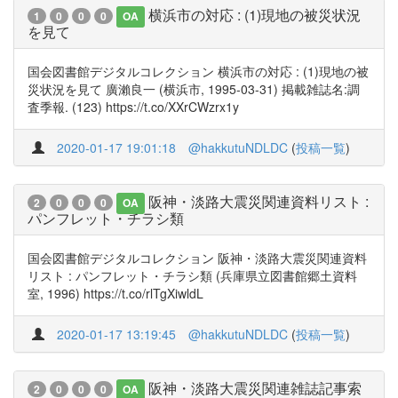
横浜市の対応 : (1)現地の被災状況
1
0
0
0
OA
を見て
国会図書館デジタルコレクション 横浜市の対応 : (1)現地の被
災状況を見て 廣瀨良一 (横浜市, 1995-03-31) 掲載雑誌名:調
査季報. (123) https://t.co/XXrCWzrx1y
2020-01-17 19:01:18
@hakkutuNDLDC
(
投稿一覧
)
阪神・淡路大震災関連資料リスト :
2
0
0
0
OA
パンフレット・チラシ類
国会図書館デジタルコレクション 阪神・淡路大震災関連資料
リスト : パンフレット・チラシ類 (兵庫県立図書館郷土資料
室, 1996) https://t.co/rlTgXiwldL
2020-01-17 13:19:45
@hakkutuNDLDC
(
投稿一覧
)
阪神・淡路大震災関連雑誌記事索
2
0
0
0
OA