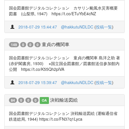
国会図書館デジタルコレクション カサリン颱風水災害概要
図書 (山梨県, 1947) https://t.co/ETuYbE4cNZ
2018-07-29 15:44:47
@hakkutuNDLDC
(
投稿一覧
)
童貞の機関車
149
0
0
0
国会図書館デジタルコレクション 童貞の機関車 島洋之助 著
(赤炉閣書房, 1930) ※国立国会図書館／図書館送信参加館内
公開 https://t.co/K55Qh2plVA
2018-07-29 15:39:47
@hakkutuNDLDC
(
投稿一覧
)
決戦輸送図絵
84
0
0
0
OA
国会図書館デジタルコレクション 決戦輸送図絵 (運輸通信省
鉄道総局, 1944) https://t.co/FN37q1Lyca