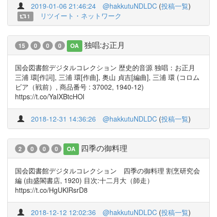
2019-01-06 21:46:24
@hakkutuNDLDC
(
投稿一覧
)
リツイート・ネットワーク
1
独唱:お正月
15
0
0
0
OA
国会図書館デジタルコレクション 歴史的音源 独唱：お正月
三浦 環[作詞], 三浦 環[作曲], 奥山 貞吉[編曲], 三浦 環 (コロム
ビア（戦前）, 商品番号 : 37002, 1940-12)
https://t.co/YaIXBtcHOl
2018-12-31 14:36:26
@hakkutuNDLDC
(
投稿一覧
)
四季の御料理
2
0
0
0
OA
国会図書館デジタルコレクション 四季の御料理 割烹研究会
編 (由盛閣書店, 1920) 目次:十二月大（師走）
https://t.co/HgUKlRsrD8
2018-12-12 12:02:36
@hakkutuNDLDC
(
投稿一覧
)