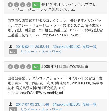
長野冬季オリンピックボブスレ
4
0
0
0
OA
ー・リュージュトラック製氷システム
国立国会図書館デジタルコレクション 長野冬季オリンピッ
クボブスレー・リュージュトラック製氷システム 電子書籍・
電子雑誌 畔蒜鏡一郎[他] (三菱重工業, 1998-03) 掲載雑誌名:
三菱重工技報. 35(2) https://t.co/qXKYEbxjwE
2018-02-11 20:52:44
@hakkutuNDLDC
(
投稿一覧
)
リツイート・ネットワーク
2
2009年7月22日の皆既日食
2
0
0
0
OA
国会図書館デジタルコレクション 2009年7月22日の皆既日食
電子書籍・電子雑誌 前田利久 (鹿児島県, 2010-03-20) 掲載雑
誌名:鹿児島県立博物館研究報告. (29)
https://t.co/2EiC3HPW7v #ndldigital
2017-07-05 23:11:46
@hakkutuNDLDC
(
投稿一覧
)
リツイート・ネットワーク
1