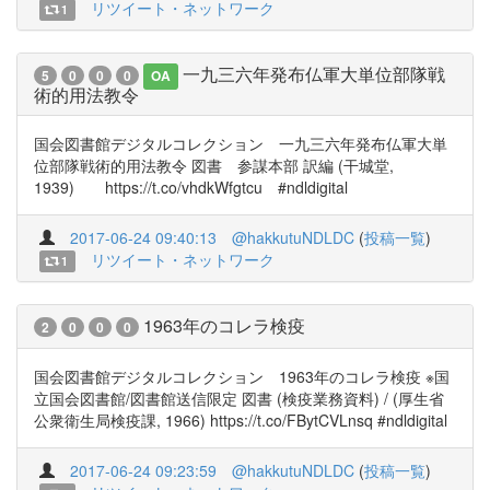
リツイート・ネットワーク
1
一九三六年発布仏軍大単位部隊戦
5
0
0
0
OA
術的用法教令
国会図書館デジタルコレクション 一九三六年発布仏軍大単
位部隊戦術的用法教令 図書 参謀本部 訳編 (干城堂,
1939) https://t.co/vhdkWfgtcu #ndldigital
2017-06-24 09:40:13
@hakkutuNDLDC
(
投稿一覧
)
リツイート・ネットワーク
1
1963年のコレラ検疫
2
0
0
0
国会図書館デジタルコレクション 1963年のコレラ検疫 ※国
立国会図書館/図書館送信限定 図書 (検疫業務資料) / (厚生省
公衆衛生局検疫課, 1966) https://t.co/FBytCVLnsq #ndldigital
2017-06-24 09:23:59
@hakkutuNDLDC
(
投稿一覧
)