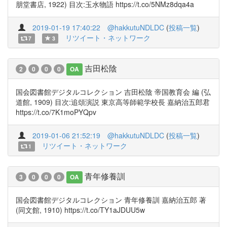
朋堂書店, 1922) 目次:玉水物語 https://t.co/5NMz8dqa4a
2019-01-19 17:40:22
@hakkutuNDLDC
(
投稿一覧
)
リツイート・ネットワーク
7
3
吉田松陰
2
0
0
0
OA
国会図書館デジタルコレクション 吉田松陰 帝国教育会 編 (弘
道館, 1909) 目次:追頌演説 東京高等師範学校長 嘉納治五郎君
https://t.co/7K1moPYQpv
2019-01-06 21:52:19
@hakkutuNDLDC
(
投稿一覧
)
リツイート・ネットワーク
1
青年修養訓
3
0
0
0
OA
国会図書館デジタルコレクション 青年修養訓 嘉納治五郎 著
(同文館, 1910) https://t.co/TY1aJDUU5w