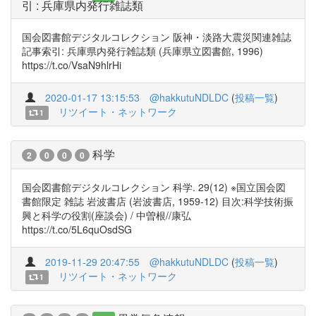
引 : 兵庫県内発行雑誌類
国会図書館デジタルコレクション 阪神・淡路大震災関連雑誌
記事索引: 兵庫県内発行雑誌類 (兵庫県立図書館, 1996)
https://t.co/VsaN9hlrHi
2020-01-17 13:15:53
@hakkutuNDLDC
(
投稿一覧
)
リツイート・ネットワーク
1
科学
2
0
0
0
国会図書館デジタルコレクション 科学. 29(12) ※国立国会図
書館限定 雑誌 岩波書店 (岩波書店, 1959-12) 目次:科学技術振
興と科学の役割(座談会) / 中曽根//康弘
https://t.co/5L6quOsdSG
2019-11-29 20:47:55
@hakkutuNDLDC
(
投稿一覧
)
リツイート・ネットワーク
1