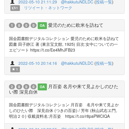
2022-05-10 21:11:29
@hakkutuNDLDC
(
投稿一覧
)
リツイート・ネットワーク
1
愛児のために欧米を訪ねて
1
0
0
0
OA
国会図書館デジタルコレクション 愛児のために欧米を訪ねて
図書 田子静江 著 (東京宝文館, 1925) 目次:女中についての一
エピソート https://t.co/Ee4MhJFB23
2022-05-10 20:14:16
@hakkutuNDLDC
(
投稿一覧
)
1
月百姿 名月や来て見よかしのひた
2
0
0
0
OA
い際 深見自休
国会図書館デジタルコレクション 月百姿 名月や来て見よか
しのひたい際 深見自休 (つきの百姿) / 芳年 (秋山武右エ門,
明治２０) 収載資料名:月百姿 https://t.co/r8paPWCIQA