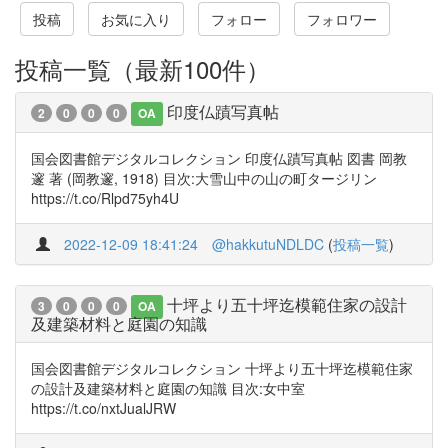
投稿
お気に入り
フォロー
フォロワー
投稿一覧（最新100件）
印度仏蹟写真帖
2
0
0
0
OA
国会図書館デジタルコレクション 印度仏蹟写真帖 図書 岡教
邃 著 (岡教邃, 1918) 目次:大雪山中の山の町タージリン
https://t.co/Rlpd75yh4U
2022-12-09 18:41:24
@hakkutuNDLDC
(
投稿一覧
)
十坪より五十坪迄模範住家の設計
3
0
0
0
OA
及建築材料と庭園の知識
国会図書館デジタルコレクション 十坪より五十坪迄模範住家
の設計及建築材料と庭園の知識 目次:女中室
https://t.co/nxtJualJRW