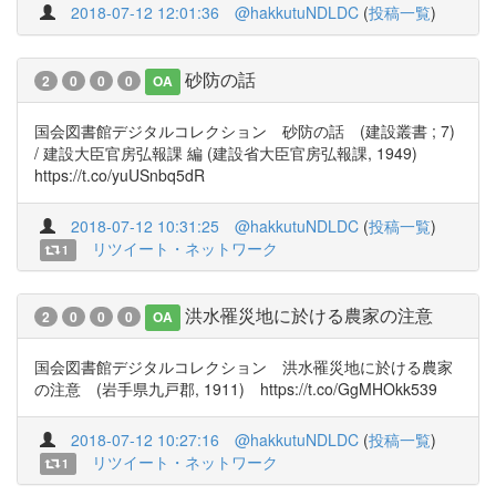
2018-07-12 12:01:36
@hakkutuNDLDC
(
投稿一覧
)
砂防の話
2
0
0
0
OA
国会図書館デジタルコレクション 砂防の話 (建設叢書 ; 7)
/ 建設大臣官房弘報課 編 (建設省大臣官房弘報課, 1949)
https://t.co/yuUSnbq5dR
2018-07-12 10:31:25
@hakkutuNDLDC
(
投稿一覧
)
リツイート・ネットワーク
1
洪水罹災地に於ける農家の注意
2
0
0
0
OA
国会図書館デジタルコレクション 洪水罹災地に於ける農家
の注意 (岩手県九戸郡, 1911) https://t.co/GgMHOkk539
2018-07-12 10:27:16
@hakkutuNDLDC
(
投稿一覧
)
リツイート・ネットワーク
1