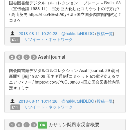
国会図書館デジタルコルコレクション ブレーン = Brain. 28
（宣伝会議 1988-11） 目次:巨大化したコミケットの行方は?
/ 高山英男 https://t.co/BBwhA0yHUl ※国立国会図書館内限定 #
コミケ
2018-08-11 10:20:28
@hakkutuNDLDC
(
投稿一覧
)
リツイート・ネットワーク
1
Asahi journal
2
0
0
0
国会図書館デジタルコルコレクション Asahi journal. 29 朝日
新聞社 [編] 1987-09 玉ネギ通信｢コミケット｣の盛況支えるマ
ニア･パワー / https://t.co/9JY6GJ8mJ8 ※国立国会図書館内限
定 #コミケ
2018-08-11 10:14:26
@hakkutuNDLDC
(
投稿一覧
)
リツイート・ネットワーク
1
カサリン颱風水災害概要
1
0
0
0
OA