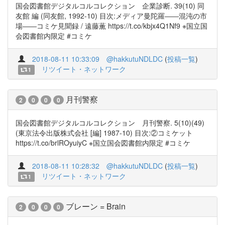
国会図書館デジタルコルコレクション 企業診断. 39(10) 同
友館 編 (同友館, 1992-10) 目次:メディア曼陀羅――混沌の市
場――コミケ見聞録 / 遠藤薫 https://t.co/kbjx4Q1Nf9 ※国立国
会図書館内限定 #コミケ
2018-08-11 10:33:09
@hakkutuNDLDC
(
投稿一覧
)
リツイート・ネットワーク
1
月刊警察
2
0
0
0
国会図書館デジタルコルコレクション 月刊警察. 5(10)(49)
(東京法令出版株式会社 [編] 1987-10) 目次:②コミケット
https://t.co/brlROyuiyC ※国立国会図書館内限定 #コミケ
2018-08-11 10:28:32
@hakkutuNDLDC
(
投稿一覧
)
リツイート・ネットワーク
1
ブレーン = Brain
2
0
0
0