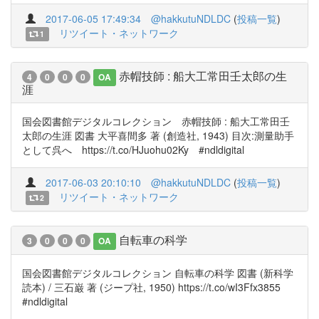
2017-06-05 17:49:34
@hakkutuNDLDC
(
投稿一覧
)
リツイート・ネットワーク
1
赤帽技師 : 船大工常田壬太郎の生
4
0
0
0
OA
涯
国会図書館デジタルコレクション 赤帽技師 : 船大工常田壬
太郎の生涯 図書 大平喜間多 著 (創造社, 1943) 目次:測量助手
として呉へ https://t.co/HJuohu02Ky #ndldigital
2017-06-03 20:10:10
@hakkutuNDLDC
(
投稿一覧
)
リツイート・ネットワーク
2
自転車の科学
3
0
0
0
OA
国会図書館デジタルコレクション 自転車の科学 図書 (新科学
読本) / 三石巌 著 (ジープ社, 1950) https://t.co/wI3Ffx3855
#ndldigital