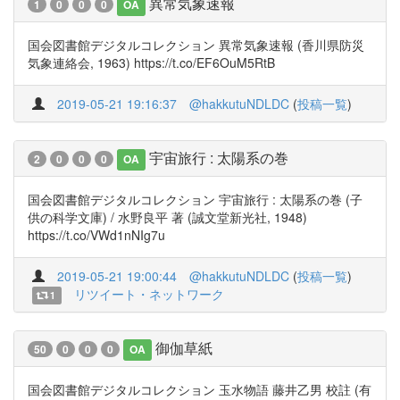
異常気象速報
1
0
0
0
OA
国会図書館デジタルコレクション 異常気象速報 (香川県防災
気象連絡会, 1963) https://t.co/EF6OuM5RtB
2019-05-21 19:16:37
@hakkutuNDLDC
(
投稿一覧
)
宇宙旅行 : 太陽系の巻
2
0
0
0
OA
国会図書館デジタルコレクション 宇宙旅行 : 太陽系の巻 (子
供の科学文庫) / 水野良平 著 (誠文堂新光社, 1948)
https://t.co/VWd1nNIg7u
2019-05-21 19:00:44
@hakkutuNDLDC
(
投稿一覧
)
リツイート・ネットワーク
1
御伽草紙
50
0
0
0
OA
国会図書館デジタルコレクション 玉水物語 藤井乙男 校註 (有