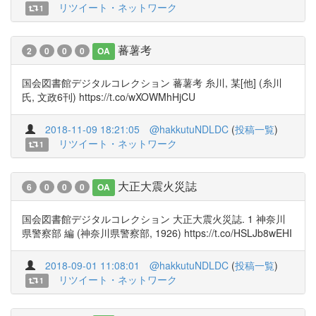
リツイート・ネットワーク
1
蕃薯考
2
0
0
0
OA
国会図書館デジタルコレクション 蕃薯考 糸川, 某[他] (糸川
氏, 文政6刊) https://t.co/wXOWMhHjCU
2018-11-09 18:21:05
@hakkutuNDLDC
(
投稿一覧
)
リツイート・ネットワーク
1
大正大震火災誌
6
0
0
0
OA
国会図書館デジタルコレクション 大正大震火災誌. 1 神奈川
県警察部 編 (神奈川県警察部, 1926) https://t.co/HSLJb8wEHI
2018-09-01 11:08:01
@hakkutuNDLDC
(
投稿一覧
)
リツイート・ネットワーク
1