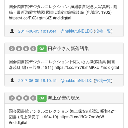
国会図書館デジタルコレクション 満洲事変紀念大写真帖 : 附
録・最新満蒙大地図 図書 忠誠堂編輯部 編 (忠誠堂, 1932)
https://t.co/FXC1gtm6tZ #ndldigital
2017-06-05 18:19:44
@hakkutuNDLDC
(
投稿一覧
)
円右小さん新落語集
2
0
0
0
OA
国会図書館デジタルコレクション 円右小さん新落語集 図書
森暁紅 編 (三芳屋, 1911) https://t.co/PY76xhMKkU #ndldigital
2017-06-05 18:10:15
@hakkutuNDLDC
(
投稿一覧
)
海上保安の現況
2
0
0
0
OA
国会図書館デジタルコレクション 海上保安の現況. 昭和42年
図書 (海上保安庁, 1964-19) https://t.co/iROo7ooVqW
#ndldigital