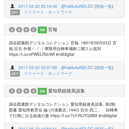
2017-05-22 20:16:34
@hakkutuNDLDC
(
投稿一覧
)
リツイート・ネットワーク
1
官報
2
0
0
0
OA
国会図書館デジタルコレクション 官報. 1891年09月03日 官
報 目次:外報 / - / - / 軍隊用自轉車備附ニ關スル規則
https://t.co/vPWELR0nWf #ndldigital
2017-05-22 20:07:59
@hakkutuNDLDC
(
投稿一覧
)
リツイート・ネットワーク
1
愛知県銃後美談集
4
0
0
0
OA
国会図書館デジタルコレクション 愛知県銃後美談集. 第2輯
図書 愛知県教育会 編 (川瀬書店, 1940) 目次:四二、 自轉車
で行商に出る銃後の妻 https://t.co/7U1RUYQSBX #ndldigital
2017-05-22 19:59:41
@hakkutuNDLDC
(
投稿一覧
)