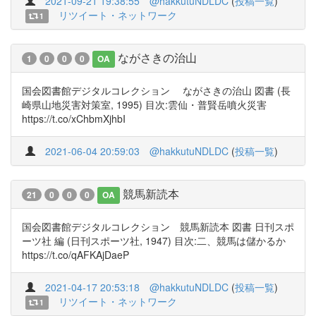
2021-09-21 19:38:55
@hakkutuNDLDC
(
投稿一覧
)
リツイート・ネットワーク
1
ながさきの治山
1
0
0
0
OA
国会図書館デジタルコレクション ながさきの治山 図書 (長
崎県山地災害対策室, 1995) 目次:雲仙・普賢岳噴火災害
https://t.co/xChbmXjhbI
2021-06-04 20:59:03
@hakkutuNDLDC
(
投稿一覧
)
競馬新読本
21
0
0
0
OA
国会図書館デジタルコレクション 競馬新読本 図書 日刊スポ
ーツ社 編 (日刊スポーツ社, 1947) 目次:二、競馬は儲かるか
https://t.co/qAFKAjDaeP
2021-04-17 20:53:18
@hakkutuNDLDC
(
投稿一覧
)
リツイート・ネットワーク
1