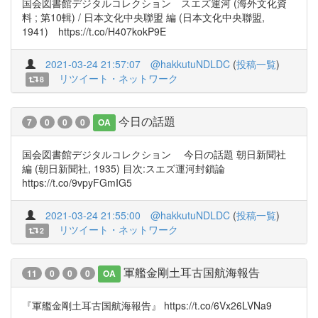
国会図書館デジタルコレクション スエズ運河 (海外文化資
料 ; 第10輯) / 日本文化中央聯盟 編 (日本文化中央聯盟,
1941) https://t.co/H407kokP9E
2021-03-24 21:57:07
@hakkutuNDLDC
(
投稿一覧
)
リツイート・ネットワーク
8
今日の話題
7
0
0
0
OA
国会図書館デジタルコレクション 今日の話題 朝日新聞社
編 (朝日新聞社, 1935) 目次:スエズ運河封鎖論
https://t.co/9vpyFGmIG5
2021-03-24 21:55:00
@hakkutuNDLDC
(
投稿一覧
)
リツイート・ネットワーク
2
軍艦金剛土耳古国航海報告
11
0
0
0
OA
『軍艦金剛土耳古国航海報告』 https://t.co/6Vx26LVNa9