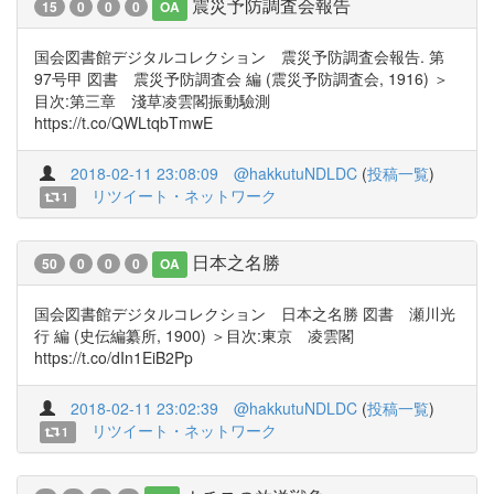
震災予防調査会報告
15
0
0
0
OA
国会図書館デジタルコレクション 震災予防調査会報告. 第
97号甲 図書 震災予防調査会 編 (震災予防調査会, 1916) ＞
目次:第三章 淺草凌雲閣振動驗測
https://t.co/QWLtqbTmwE
2018-02-11 23:08:09
@hakkutuNDLDC
(
投稿一覧
)
リツイート・ネットワーク
1
日本之名勝
50
0
0
0
OA
国会図書館デジタルコレクション 日本之名勝 図書 瀬川光
行 編 (史伝編纂所, 1900) ＞目次:東京 凌雲閣
https://t.co/dIn1EiB2Pp
2018-02-11 23:02:39
@hakkutuNDLDC
(
投稿一覧
)
リツイート・ネットワーク
1