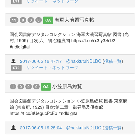
リツイート・ネットワーク
1
海軍大演習写真帖
11
0
0
0
OA
国会図書館デジタルコレクション 海軍大演習写真帖 図書 (光
村, 1909) 目次:六 御召艦浅間 https://t.co/rx3fy3SrD2
#ndldigital
2017-06-05 19:47:17
@hakkutuNDLDC
(
投稿一覧
)
リツイート・ネットワーク
2
小笠原島総覧
1
0
0
0
OA
国会図書館デジタルコレクション 小笠原島総覧 図書 東京府
編 (東京府, 1929) 目次:第二章 御召艦及供奉艦
https://t.co/6UegucPcEp #ndldigital
2017-06-05 19:25:04
@hakkutuNDLDC
(
投稿一覧
)