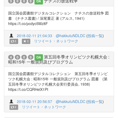
ナチスの放送戦争
3
0
0
0
OA
国立国会図書館デジタルコレクション ナチスの放送戦争 図
書 (ナチス叢書) / 深尾重正 著 (アルス, 1941)
https://t.co/pcdyc5Mz8F
2018-02-11 21:04:33
@hakkutuNDLDC
(
投稿一覧
)
リツイート・ネットワーク
1
1
第五回冬季オリンピツク札幌大会 :
4
0
0
0
OA
昭和15年 一般規則及びプログラム
国立国会図書館デジタルコレクション 第五回冬季オリンピ
ツク札幌大会 : 昭和15年 一般規則及びプログラム 図書 (第
五回冬季オリンピツク札幌大会実行委員会, 1938)
https://t.co/CQRHelX1Pt
2018-02-11 20:56:57
@hakkutuNDLDC
(
投稿一覧
)
リツイート・ネットワーク
1