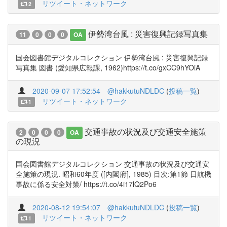
リツイート・ネットワーク
2
伊勢湾台風 : 災害復興記録写真集
11
0
0
0
OA
国会図書館デジタルコレクション 伊勢湾台風 : 災害復興記録
写真集 図書 (愛知県広報課, 1962)https://t.co/gxCC9hYOiA
2020-09-07 17:52:54
@hakkutuNDLDC
(
投稿一覧
)
リツイート・ネットワーク
1
交通事故の状況及び交通安全施策
2
0
0
0
OA
の現況
国会図書館デジタルコレクション 交通事故の状況及び交通安
全施策の現況. 昭和60年度 ([内閣府], 1985) 目次:第1節 日航機
事故に係る安全対策/ https://t.co/4i17lQ2Po6
2020-08-12 19:54:07
@hakkutuNDLDC
(
投稿一覧
)
リツイート・ネットワーク
1