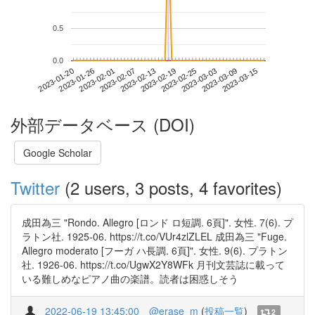
0.5
0.0
2023-03-09
2023-01-20
2023-02-07
2023-02-25
2023-03-15
2023-01-26
2023-02-13
2023-03-03
2023-02-01
2023-02-19
外部データベース (DOI)
Google Scholar
Twitter
(2 users, 3 posts, 4 favorites)
成田為三 "Rondo. Allegro [ロンド ロ短調. 6頁]". 女性. 7(6). プ
ラトン社. 1925-06. https://t.co/VUr4zlZLEL 成田為三 "Fuge.
Allegro moderato [フーガ ハ長調. 6頁]". 女性. 9(6). プラトン
社. 1926-06. https://t.co/UgwX2Y8WFk 月刊文芸誌に載って
いる難しめなピアノ曲の楽譜。読者は困惑しそう
2022-06-19 13:45:00
@erase_m
(
投稿一覧
)
2