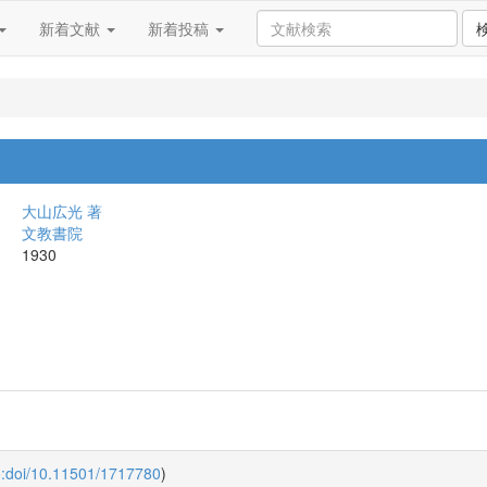
新着文献
新着投稿
大山広光 著
文教書院
1930
o:doi/10.11501/1717780
)