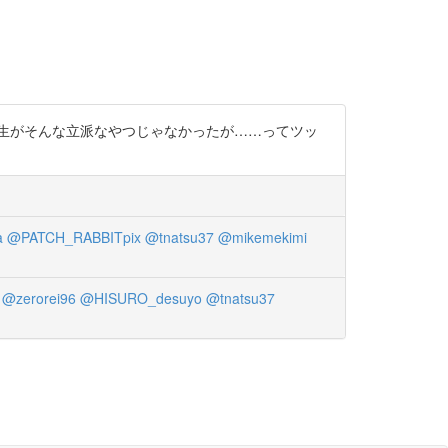
先生がそんな立派なやつじゃなかったが……ってツッ
a
@PATCH_RABBITpix
@tnatsu37
@mikemekimi
@zerorei96
@HISURO_desuyo
@tnatsu37