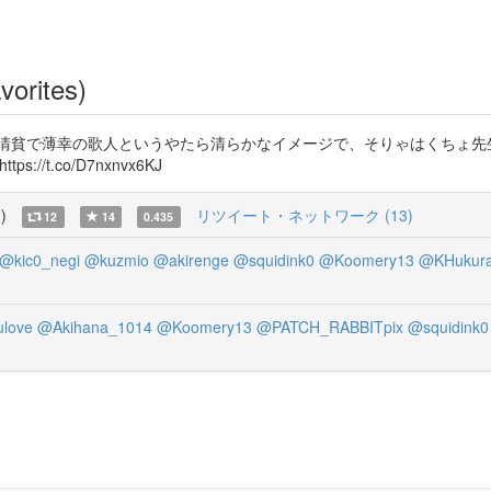
vorites)
が清貧で薄幸の歌人というやたら清らかなイメージで、そりゃはくちょ
s://t.co/D7nxnvx6KJ
覧
)
リツイート・ネットワーク (13)
12
14
0.435
@kic0_negi
@kuzmio
@akirenge
@squidink0
@Koomery13
@KHukur
love
@Akihana_1014
@Koomery13
@PATCH_RABBITpix
@squidink0