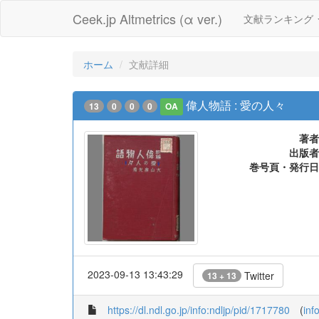
Ceek.jp Altmetrics (α ver.)
文献ランキング
ホーム
文献詳細
偉人物語 : 愛の人々
13
0
0
0
OA
著者
出版者
巻号頁・発行日
2023-09-13 13:43:29
Twitter
13 + 13
https://dl.ndl.go.jp/info:ndljp/pid/1717780
(
inf