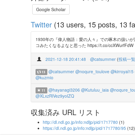
Google Scholar
Twitter
(13 users, 15 posts, 13 fa
1930年の『偉人物語：愛の人々』での啄木の扱い
コみたくなるよなと思った https://t.co/ccXWurfFdW http
2021-12-18 20:41:48
@catsummer
(
投稿一
@catsummer
@noqure_toulove
@kirroyal15
13
@kuzmio
@hayanagi3206
@Kutuluu_iaia
@noqure_tou
11
@XLxzRlVez9yoIZQ
収集済み URL リスト
http://dl.ndl.go.jp/info:ndljp/pid/1717780
(1)
https://dl.ndl.go.jp/info:ndljp/pid/1717780/95
(12)