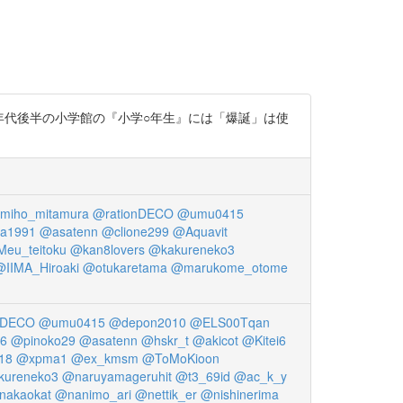
も1990年代後半の小学館の『小学○年生』には「爆誕」は使
miho_mitamura
@rationDECO
@umu0415
ha1991
@asatenn
@clione299
@Aquavit
eu_teitoku
@kan8lovers
@kakureneko3
@IIMA_Hiroaki
@otukaretama
@marukome_otome
nDECO
@umu0415
@depon2010
@ELS00Tqan
i6
@pinoko29
@asatenn
@hskr_t
@akicot
@Kitei6
18
@xpma1
@ex_kmsm
@ToMoKioon
kureneko3
@naruyamageruhit
@t3_69id
@ac_k_y
nakaokat
@nanimo_ari
@nettik_er
@nishinerima