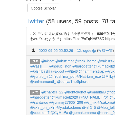
Google Scholar
Twitter
(58 users, 59 posts, 78 fa
ポケモンに近い媒体では『小学五年生』1989年2月号に「
われていたようです https://t.co/EnTqHH57SD https://t
2022-09-02 22:52:29
@blogdexjp
(
投稿一覧
)
@akicot
@akuzimot
@rock_home
@yakuza7
58
@yassi___
@horubi_non
@harogetter
@kumaciel2
@bishibashi
@akicot
@Kitei6
@hammerstrap
@yuk
@yuitiro_n
@hiroshima_pot
@Natrium_exe
@Milky
@animamundi_
@JunyaTheSphere
@chapter_22
@hentekonet
@mamitai9
@tob
73
@harogetter
@kumaciel2020
@NO_NAME_P01
@S
@santarou
@yummy276351298
@v_mx
@sakomak
@skirt_oh_skirt
@yadakedomo
@h1310
@Meu_teit
@cocolom7
@CyMuPe
@gomakomame
@hanka_2