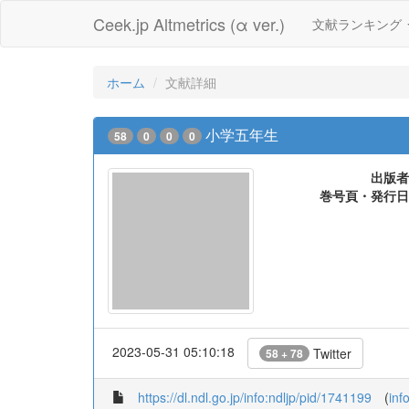
Ceek.jp Altmetrics (α ver.)
文献ランキング
ホーム
文献詳細
小学五年生
58
0
0
0
出版者
巻号頁・発行日
2023-05-31 05:10:18
Twitter
58 + 78
https://dl.ndl.go.jp/info:ndljp/pid/1741199
(
inf