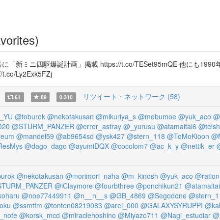
vorites)
新ミニ四駆爆誕計画」掲載 https://t.co/TESet95mQE 他に
.co/Ly2Exk5FZj
リツイート・ネットワーク (58)
61
89
0.310
_YU
@toburok
@nekotakusan
@mikuriya_s
@mebumoe
@yuk_aco
@
020
@STURM_PANZER
@error_astray
@_yurusu
@atamaitai6
@teis
ieum
@mandel59
@ab9654sd
@ysk427
@stern_118
@ToMoKioon
@M
ResMys
@dago_dago
@ayumiDQX
@cocolom7
@ac_k_y
@nettik_er
urok
@nekotakusan
@morimori_naha
@m_kinosh
@yuk_aco
@ratio
TURM_PANZER
@iClaymore
@fourbthree
@ponchikun21
@atamaita
oharu
@noe77449911
@n__n__s
@GB_4869
@Segodone
@stern_1
oku
@ssmtfm
@tonten08219083
@arei_000
@GALAXYSYRUPPI
@ka
_note
@korsk_mcd
@miraclehoshino
@Miyazo711
@Nagi_estudiar
@