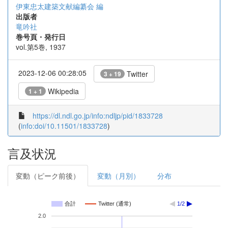
伊東忠太建築文献編纂会 編
出版者
竜吟社
巻号頁・発行日
vol.第5巻, 1937
2023-12-06 00:28:05
Twitter
3 + 19
Wikipedia
1 + 1
https://dl.ndl.go.jp/info:ndljp/pid/1833728
(
info:doi/10.11501/1833728
)
言及状況
変動（ピーク前後）
変動（月別）
分布
合計
Twitter (通常)
1/2
2.0