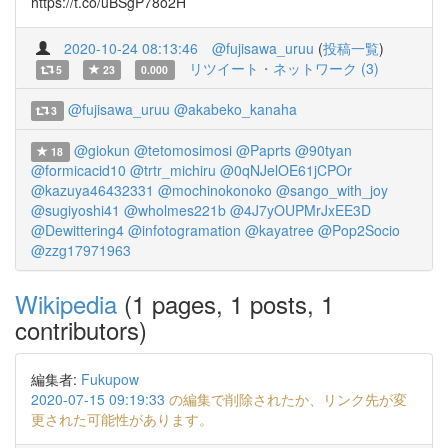
https://t.co/uBSgP78o2H
2020-10-24 08:13:46
@fujisawa_uruu
(
投稿一覧
)
リツイート・ネットワーク (3)
5
23
0.000
@fujisawa_uruu
@akabeko_kanaha
3
@giokun
@tetomosimosi
@Paprts
@90tyan
18
@formicacid10
@trtr_michiru
@0qNJelOE61jCPOr
@kazuya46432331
@mochinokonoko
@sango_with_joy
@sugiyoshi41
@wholmes221b
@4J7yOUPMrJxEE3D
@Dewittering4
@infotogramation
@kayatree
@Pop2Socio
@zzg17971963
Wikipedia
(1 pages, 1 posts, 1
contributors)
編集者:
Fukupow
2020-07-15 09:19:33
の編集で削除されたか、リンク先が変
更された可能性があります。