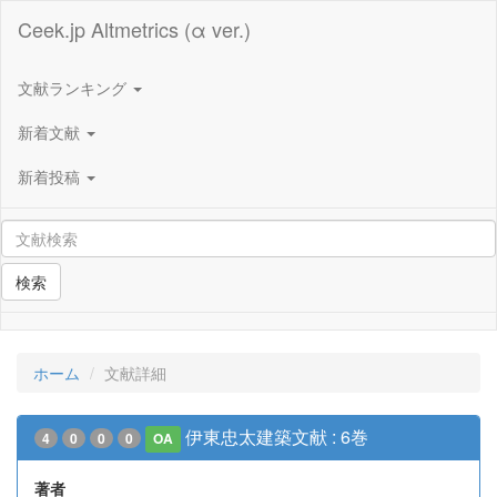
Ceek.jp Altmetrics (α ver.)
文献ランキング
新着文献
新着投稿
検索
ホーム
文献詳細
伊東忠太建築文献 : 6巻
4
0
0
0
OA
著者