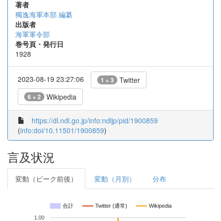
著者
獨逸海軍本部 編纂
出版者
海軍軍令部
巻号頁・発行日
1928
2023-08-19 23:27:06
Twitter
1 + 3
Wikipedia
6 + 2
https://dl.ndl.go.jp/info:ndljp/pid/1900859
(
info:doi/10.11501/1900859
)
言及状況
変動（ピーク前後）
変動（月別）
分布
合計
Twitter (通常)
Wikipedia
1.00