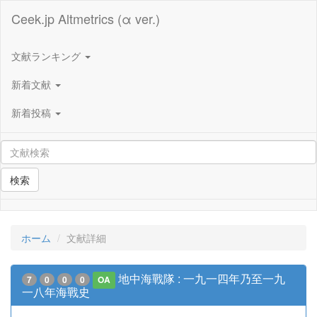
Ceek.jp Altmetrics (α ver.)
文献ランキング
新着文献
新着投稿
検索
ホーム
文献詳細
地中海戰隊 : 一九一四年乃至一九
7
0
0
0
OA
一八年海戰史