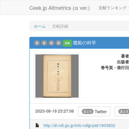
Ceek.jp Altmetrics (α ver.)
文献ランキング
ホーム
文献詳細
艦船の科学
5
0
0
0
OA
著者
出版者
巻号頁・発行日
2023-08-19 23:27:06
Twitter
3 + 1
2 + 1
http://dl.ndl.go.jp/info:ndljp/pid/1903832