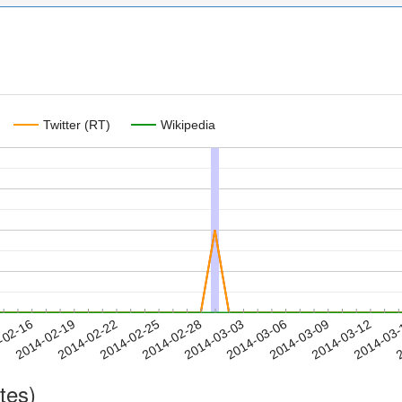
Twitter (RT)
Wikipedia
2014-03-09
2014-03-12
2014-03
-02-16
2
2014-02-19
2014-02-22
2014-02-25
2014-02-28
2014-03-03
2014-03-06
tes)