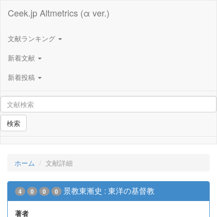
Ceek.jp Altmetrics (α ver.)
文献ランキング
新着文献
新着投稿
検索
ホーム
文献詳細
景教東漸史 : 東洋の基督教
4
0
0
0
著者