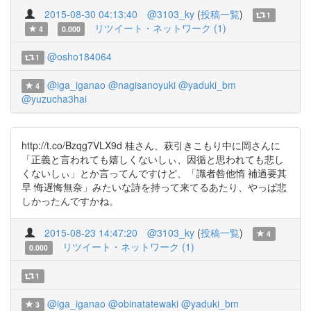
2015-08-30 04:13:40
@3103_ky
(
投稿一覧
)
1
リツイート・ネットワーク (1)
4
0.000
@osho184064
1
@iga_iganao
@nagisanoyuki
@yaduki_bm
4
@yuzucha3hai
http://t.co/Bzqg7VLX9d 桂さん、萩引きこもり中に岡さんに
「正義と言われても嬉しくないしぃ、因循と思われても悲し
くないしぃ」とか言ってんですけど、「識者咎他惰 補過要其
早 悔遅悔無奈」みたいな詩を持って来てるあたり、やっぱ悲
しかったんですかね。
2015-08-23 14:47:20
@3103_ky
(
投稿一覧
)
4
リツイート・ネットワーク (1)
0.000
1
@iga_iganao
@obinatatewaki
@yaduki_bm
3