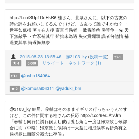
http://t.co/SUp1DqHkR6 桂さん、北条さんに、以下の古友の
詩の評をお願いしてるんですけど、古友って誰ですかね？ ・
世事如低棋 著々在人後 寄言当局者 一敗将誰咎 勝筭争一先 天
下無敵乎 ・亡豕補其牢 雖拙未為過 失火賞爛頭 識者咎他惰 補
過要其早 悔遅悔無奈
2015-08-23 13:55:46
@3103_ky
(
投稿一覧
)
1
リツイート・ネットワーク (1)
4
0.000
@osho184064
1
@komusai06311
@yaduki_bm
2
@3103_ky 結局、俊輔はそのままイギリス行っちゃうんです
けど、この件に関する桂さんの反応 http://t.co/6erJAtvJrh
「春輔も同行に誘れ候よし彼は兎も角も一度は帰京致し候都
合に而（中略）帰京致し候得は一大益に相成候事も折角有之
候折柄に而随分残念に存候」