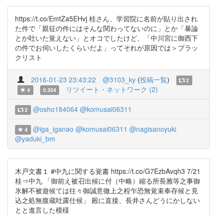
https://t.co/EmtZa5EHvj 桂さん、学習院に名前が貼り出され
た件で「親征の件にはそんな関わってないのに」とか「暴論
とか吐いた覚えない」とオコでしたけど、「中川宮に御西下
の件でお伺いしたくらいだよ」ってそれが原因では＞ブラッ
クリスト
2016-01-23 23:43:22
@3103_ky
(
投稿一覧
)
2
リツイート・ネットワーク (2)
4
0.354
@osho184064
@komusai06311
2
@iga_iganao
@komusai06311
@nagisanoyuki
4
@yaduki_bm
木戸文書１ #中九に関する覚書 https://t.co/G7EzbAvqh3 7/21
桂⇒中九 「御前え被召出候に付（中略）縮る所長雅等之事御
氷解不被遊候ては往々御誠意徹上之程乍恐無覚束奉存候と見
込之処無腹蔵吐露仕候」 殿に直接、長井さんどうにかしない
とと進言した模様