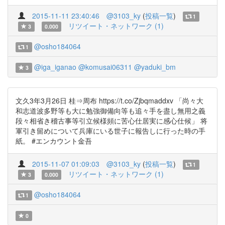
2015-11-11 23:40:46
@3103_ky
(
投稿一覧
)
1
リツイート・ネットワーク (1)
3
0.000
@osho184064
1
@iga_iganao
@komusai06311
@yaduki_bm
3
文久3年3月26日 桂⇒周布 https://t.co/Zjbqmaddxv 「尚々大
和志道波多野等も大に勉強御備向等も追々手を盡し無用之義
段々相省き稽古事等引立候様頻に苦心仕居実に感心仕候」 将
軍引き留めについて兵庫にいる世子に報告しに行った時の手
紙。 #エンカウント金吾
2015-11-07 01:09:03
@3103_ky
(
投稿一覧
)
1
リツイート・ネットワーク (1)
3
0.000
@osho184064
1
0