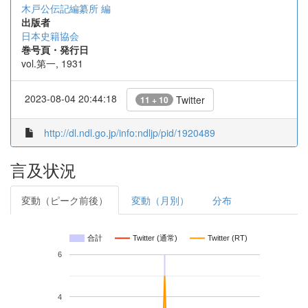
木戸公伝記編纂所 編
出版者
日本史籍協会
巻号頁・発行日
vol.第一, 1931
2023-08-04 20:44:18
Twitter
11 + 10
http://dl.ndl.go.jp/info:ndljp/pid/1920489
言及状況
変動（ピーク前後）
変動（月別）
分布
合計
Twitter (通常)
Twitter (RT)
6
4