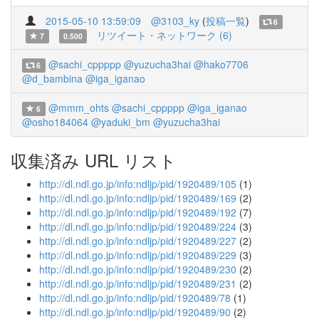
2015-05-10 13:59:09
@3103_ky
(
投稿一覧
)
6
リツイート・ネットワーク (6)
7
0.500
@sachi_cppppp
@yuzucha3hai
@hako7706
6
@d_bambina
@iga_iganao
@mmm_ohts
@sachi_cppppp
@iga_iganao
6
@osho184064
@yaduki_bm
@yuzucha3hai
収集済み URL リスト
http://dl.ndl.go.jp/info:ndljp/pid/1920489/105
(1)
http://dl.ndl.go.jp/info:ndljp/pid/1920489/169
(2)
http://dl.ndl.go.jp/info:ndljp/pid/1920489/192
(7)
http://dl.ndl.go.jp/info:ndljp/pid/1920489/224
(3)
http://dl.ndl.go.jp/info:ndljp/pid/1920489/227
(2)
http://dl.ndl.go.jp/info:ndljp/pid/1920489/229
(3)
http://dl.ndl.go.jp/info:ndljp/pid/1920489/230
(2)
http://dl.ndl.go.jp/info:ndljp/pid/1920489/231
(2)
http://dl.ndl.go.jp/info:ndljp/pid/1920489/78
(1)
http://dl.ndl.go.jp/info:ndljp/pid/1920489/90
(2)