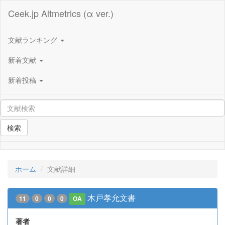
Ceek.jp Altmetrics (α ver.)
文献ランキング
新着文献
新着投稿
検索
ホーム
文献詳細
木戸孝允文書
11
0
0
0
OA
著者