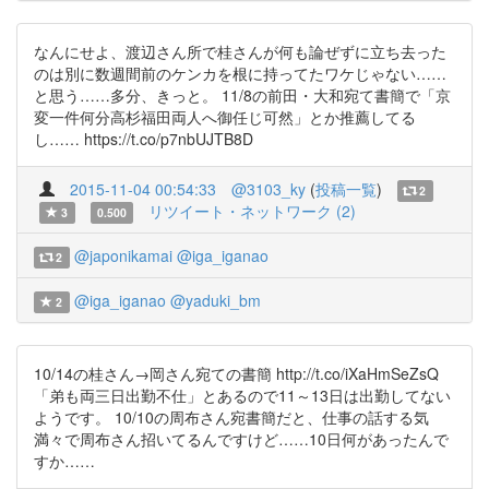
なんにせよ、渡辺さん所で桂さんが何も論ぜずに立ち去った
のは別に数週間前のケンカを根に持ってたワケじゃない……
と思う……多分、きっと。 11/8の前田・大和宛て書簡で「京
変一件何分高杉福田両人へ御任じ可然」とか推薦してる
し…… https://t.co/p7nbUJTB8D
2015-11-04 00:54:33
@3103_ky
(
投稿一覧
)
2
リツイート・ネットワーク (2)
3
0.500
@japonikamai
@iga_iganao
2
@iga_iganao
@yaduki_bm
2
10/14の桂さん→岡さん宛ての書簡 http://t.co/iXaHmSeZsQ
「弟も両三日出勤不仕」とあるので11～13日は出勤してない
ようです。 10/10の周布さん宛書簡だと、仕事の話する気
満々で周布さん招いてるんですけど……10日何があったんで
すか……