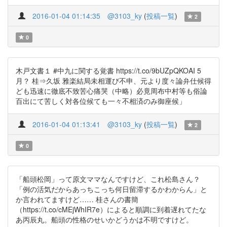
2016-01-04 01:14:35
@3103_ky
(
投稿一覧
)
2
0
木戸文書１ #中九に関する覚書 https://t.co/9bUZpQKOAI 5
月？ 桂⇒久坂 雅楽結局未相運び不申、元より度々論弁仕候得
ども迅速に徹底不致苦心痛哭（中略）必竟周布中村等も俗論
百出にて苦しく対各位候ても一々不相済のみ御座候」
2016-01-04 01:13:41
@3103_ky
(
投稿一覧
)
2
0
「船頭松岡」って原文ママなんですけど、これ松島さん？
「例の活気だからあっちこっち何日留滞するかわからん」と
か言われてますけど…… 桂さんの書簡
（https://t.co/cMEjWhIR7e）によると順調に到着遅れてたな
あ丙辰丸。船頭の性格のせいかどうかは不明ですけど。