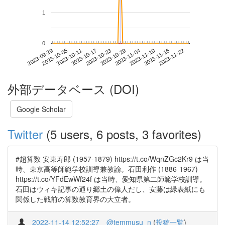
1
0
2023-11-16
2023-09-29
2023-10-17
2023-11-04
2023-11-22
2023-10-05
2023-10-23
2023-11-10
2023-10-11
2023-10-29
外部データベース (DOI)
Google Scholar
Twitter
(5 users, 6 posts, 3 favorites)
#超算数 安東寿郎 (1957-1879) https://t.co/WqnZGc2Kr9 は当
時、東京高等師範学校訓導兼教諭。石田利作 (1886-1967)
https://t.co/YFdEwWf24f は当時、愛知県第二師範学校訓導。
石田はウィキ記事の通り郷土の偉人だし、安藤は緑表紙にも
関係した戦前の算数教育界の大立者。
2022-11-14 12:52:27
@temmusu_n
(
投稿一覧
)