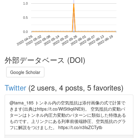
1.0
0.5
0.0
2022-06-13
2022-04-26
2022-05-14
2022-06-01
2022-06-19
2022-05-02
2022-05-20
2022-06-07
2022-05-08
2022-05-26
外部データベース (DOI)
Google Scholar
Twitter
(2 users, 4 posts, 5 favorites)
@tama_185 トンネル内の空気抵抗は添付画像の式で計算で
きます(出典はhttps://t.co/WtSt9q6NE9)。 空気抵抗の変動パ
ターンはトンネル内圧力変動のパターンに類似した特徴ある
ものです。上リンクにある列車前後端静圧、空気抵抗のグラ
フに解説をつけました。 https://t.co/n3IsZCTytb