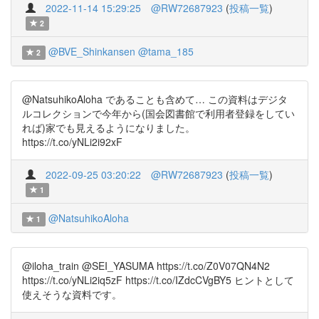
2022-11-14 15:29:25
@RW72687923
(
投稿一覧
)
2
@BVE_Shinkansen
@tama_185
2
@NatsuhikoAloha であることも含めて… この資料はデジタ
ルコレクションで今年から(国会図書館で利用者登録をしてい
れば)家でも見えるようになりました。
https://t.co/yNLi2i92xF
2022-09-25 03:20:22
@RW72687923
(
投稿一覧
)
1
@NatsuhikoAloha
1
@iloha_train @SEI_YASUMA https://t.co/Z0V07QN4N2
https://t.co/yNLi2iq5zF https://t.co/IZdcCVgBY5 ヒントとして
使えそうな資料です。