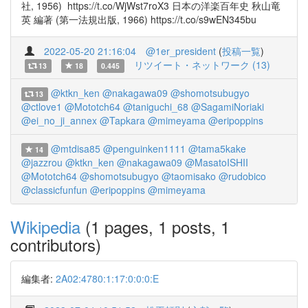
社, 1956) https://t.co/WjWst7roX3 日本の洋楽百年史 秋山竜
英 編著 (第一法規出版, 1966) https://t.co/s9wEN345bu
2022-05-20 21:16:04
@1er_president
(
投稿一覧
)
リツイート・ネットワーク (13)
13
18
0.445
@ktkn_ken
@nakagawa09
@shomotsubugyo
13
@ctlove1
@Mototch64
@taniguchi_68
@SagamiNoriaki
@ei_no_ji_annex
@Tapkara
@mimeyama
@eripoppins
@mtdisa85
@penguinken1111
@tama5kake
14
@jazzrou
@ktkn_ken
@nakagawa09
@MasatoISHII
@Mototch64
@shomotsubugyo
@taomisako
@rudobico
@classicfunfun
@eripoppins
@mimeyama
Wikipedia
(1 pages, 1 posts, 1
contributors)
編集者:
2A02:4780:1:17:0:0:0:E