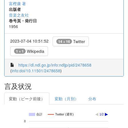
富樫康 著
出版者
音楽之友社
巻号頁・発行日
1956
2023-07-04 10:51:52
Twitter
14 + 16
Wikipedia
1 + 1
https://dl.ndl.go.jp/info:ndljp/pid/2478658
(
info:doi/10.11501/2478658
)
言及状況
変動（ピーク前後）
変動（月別）
分布
合計
Twitter (通常)
1/2
8