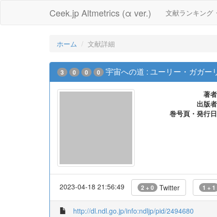
Ceek.jp Altmetrics (α ver.)
文献ランキング
ホーム
文献詳細
宇宙への道 : ユーリー・ガガー
3
0
0
0
著者
出版者
巻号頁・発行日
2023-04-18 21:56:49
Twitter
2 + 0
1 + 1
http://dl.ndl.go.jp/info:ndljp/pid/2494680