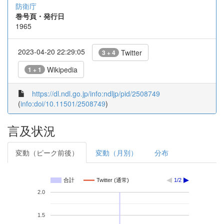
防衛庁
巻号頁・発行日
1965
2023-04-20 22:29:05
Twitter
3 + 4
Wikipedia
1 + 1
https://dl.ndl.go.jp/info:ndljp/pid/2508749
(
info:doi/10.11501/2508749
)
言及状況
変動（ピーク前後）
変動（月別）
分布
合計
Twitter (通常)
1/2
2.0
1.5