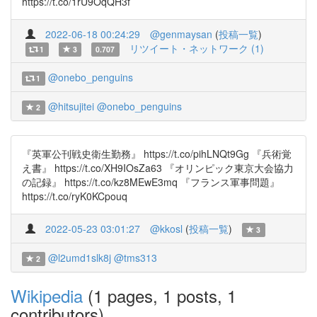
https://t.co/1rU9OqQH3f
2022-06-18 00:24:29
@genmaysan
(
投稿一覧
)
リツイート・ネットワーク (1)
1
3
0.707
@onebo_penguins
1
@hitsujitei
@onebo_penguins
2
『英軍公刊戦史衛生勤務』 https://t.co/pihLNQt9Gg 『兵術覚
え書』 https://t.co/XH9IOsZa63 『オリンピック東京大会協力
の記録』 https://t.co/kz8MEwE3mq 『フランス軍事問題』
https://t.co/ryK0KCpouq
2022-05-23 03:01:27
@kkosl
(
投稿一覧
)
3
@l2umd1slk8j
@tms313
2
Wikipedia
(1 pages, 1 posts, 1
contributors)