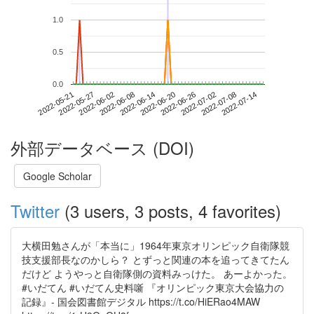
1.0
0.5
0.0
2022-07-08
2022-05-21
2022-06-08
2022-06-26
2022-07-14
2022-05-27
2022-06-14
2022-07-02
2022-06-02
2022-06-20
外部データベース (DOI)
Google Scholar
Twitter
(3 users, 3 posts, 4 favorites)
大横田勉さんが「本当に」1964年東京オリンピック自衛隊競
技支援部長なのかしら？ とずっと関連の本を追ってきてたん
だけど ようやっと自衛隊側の資料みっけた。 あーよかった。
#いだてん #いだてん史料噺 『オリンピック東京大会協力の
記録』- 国会図書館デジタル https://t.co/HiERao4MAW