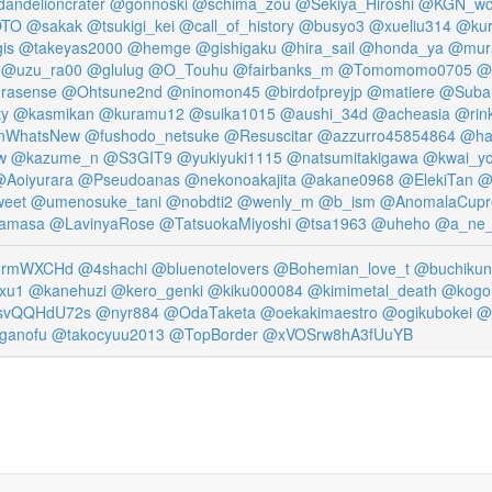
andelioncrater
@gonnoski
@schima_zou
@Sekiya_Hiroshi
@KGN_wo
TO
@sakak
@tsukigi_kei
@call_of_history
@busyo3
@xueliu314
@kur
is
@takeyas2000
@hemge
@gishigaku
@hira_sail
@honda_ya
@mura
@uzu_ra00
@glulug
@O_Touhu
@fairbanks_m
@Tomomomo0705
@
rasense
@Ohtsune2nd
@ninomon45
@birdofpreyjp
@matiere
@Suba
ty
@kasmikan
@kuramu12
@suika1015
@aushi_34d
@acheasia
@rin
nWhatsNew
@fushodo_netsuke
@Resuscitar
@azzurro45854864
@ha
w
@kazume_n
@S3GIT9
@yukiyuki1115
@natsumitakigawa
@kwai_y
Aoiyurara
@Pseudoanas
@nekonoakajita
@akane0968
@ElekiTan
@
weet
@umenosuke_tani
@nobdti2
@wenly_m
@b_ism
@AnomalaCupr
amasa
@LavinyaRose
@TatsuokaMiyoshi
@tsa1963
@uheho
@a_ne
3rmWXCHd
@4shachi
@bluenotelovers
@Bohemian_love_t
@buchikun
xu1
@kanehuzi
@kero_genki
@kiku000084
@kimimetal_death
@kogo
svQQHdU72s
@nyr884
@OdaTaketa
@oekakimaestro
@ogikubokei
@
ganofu
@takocyuu2013
@TopBorder
@xVOSrw8hA3fUuYB