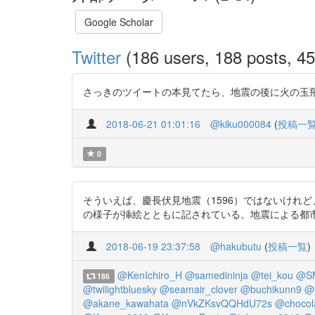
Google Scholar
Twitter
(186 users, 188 posts, 45 
さっきのツイートの本見てたら、地震の後に火の玉飛んでた…
2018-06-21 01:01:16
@kiku000084
(
投稿一
0
そういえば、慶長伏見地震（1596）ではないけれ
の様子が挿絵とともに記されている。地震による都市部の被害を細かく
2018-06-19 23:37:58
@hakubutu
(
投稿一覧
)
@KenIchiro_H
@samedininja
@tei_kou
@SM
186
@twilightbluesky
@seamair_clover
@buchikunn9
@
@akane_kawahata
@nVkZKsvQQHdU72s
@chocol