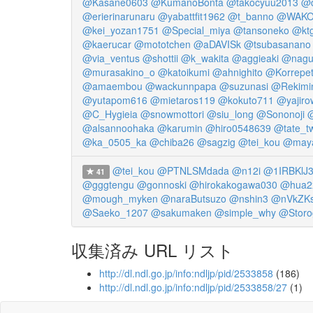
@Kasane0603
@KumanoBonta
@takocyuu2013
@d
@erierinarunaru
@yabattfit1962
@t_banno
@WAKO
@kei_yozan1751
@Special_miya
@tansoneko
@ktg
@kaerucar
@mototchen
@aDAVISk
@tsubasanano
@via_ventus
@shottii
@k_wakita
@aggieaki
@nagu
@murasakino_o
@katoikumi
@ahnighito
@Korrepe
@amaembou
@wackunnpapa
@suzunasi
@Rekimi
@yutapom616
@mietaros119
@kokuto711
@yajiro
@C_Hygieia
@snowmottori
@siu_long
@Sononoji
@
@alsannoohaka
@karumin
@hiro0548639
@tate_t
@ka_0505_ka
@chiba26
@sagzig
@tei_kou
@may
@tei_kou
@PTNLSMdada
@n12i
@1IRBKlJ
41
@gggtengu
@gonnoski
@hirokakogawa030
@hua2
@mough_myken
@naraButsuzo
@nshin3
@nVkZK
@Saeko_1207
@sakumaken
@simple_why
@Storo
収集済み URL リスト
http://dl.ndl.go.jp/info:ndljp/pid/2533858
(186)
http://dl.ndl.go.jp/info:ndljp/pid/2533858/27
(1)