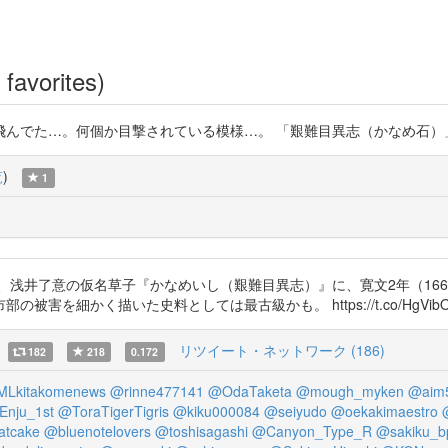
favorites)
。何個か目撃されている模様…。 「艱難目異志（かなめ石）」 https://t
覧
)
1
ど、浅井了意の仮名草子『かなめいし（艱難目異志）』に、寛文2年（16
描いた史料としては最古級かも。 https://t.co/HgVibOXdVW htt
リツイート・ネットワーク (186)
182
218
0.172
Lkitakomenews
@rinne477141
@OdaTaketa
@mough_myken
@aim5
Enju_1st
@ToraTigerTigris
@kiku000084
@seiyudo
@oekakimaestro
atcake
@bluenotelovers
@toshisagashi
@Canyon_Type_R
@sakiku_b