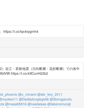
.co/lqx4rpgmh4
62）近江・若狭地震（日向断層・花折断層）での洛中
ps://t.co/4XCunH22b2
4_phoenix
@u_minami
@akr_kiry_2011
@myoken11
@Daddylonglegs98
@Storoganofu
pts
@masa95816
@nasdaisas
@tabenomuraji