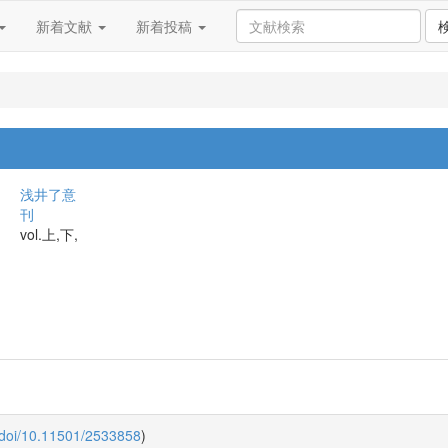
新着文献
新着投稿
浅井了意
刊
vol.上,下,
:doi/10.11501/2533858
)