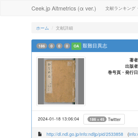
Ceek.jp Altmetrics (α ver.)
文献ランキング
ホーム
文献詳細
艱難目異志
186
0
0
0
OA
著者
出版者
巻号頁・発行日
2024-01-18 13:06:04
Twitter
186 + 45
http://dl.ndl.go.jp/info:ndljp/pid/2533858
(
info