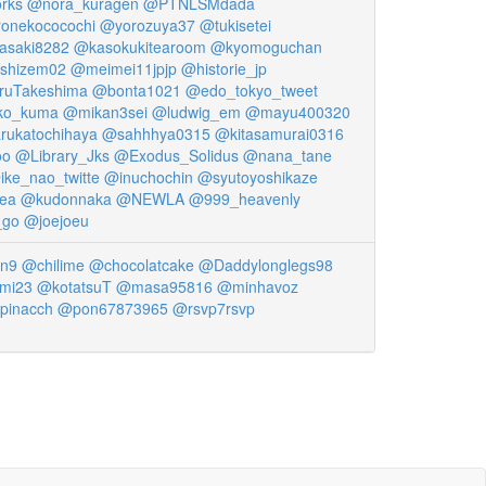
rks
@nora_kuragen
@PTNLSMdada
onekococochi
@yorozuya37
@tukisetei
saki8282
@kasokukitearoom
@kyomoguchan
shizem02
@meimei11jpjp
@historie_jp
ruTakeshima
@bonta1021
@edo_tokyo_tweet
ko_kuma
@mikan3sei
@ludwig_em
@mayu400320
rukatochihaya
@sahhhya0315
@kitasamurai0316
oo
@Library_Jks
@Exodus_Solidus
@nana_tane
ike_nao_twitte
@inuchochin
@syutoyoshikaze
ea
@kudonnaka
@NEWLA
@999_heavenly
_go
@joejoeu
n9
@chilime
@chocolatcake
@Daddylonglegs98
mi23
@kotatsuT
@masa95816
@minhavoz
pinacch
@pon67873965
@rsvp7rsvp