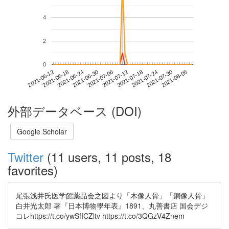
4
2
0
2021-07-30
2021-06-12
2021-06-30
2021-07-18
2021-08-05
2021-06-18
2021-07-06
2021-07-24
2021-06-24
2021-07-12
外部データベース (DOI)
Google Scholar
Twitter
(11 users, 11 posts, 18
favorites)
尾張浅井氏医学館薬品会之図より「木像人骨」「銅像人骨」
白井光太郎 著『日本博物學年表』1891、丸善書店 国会デジ
コレhttps://t.co/ywSfICZltv https://t.co/3QGzV4Znem