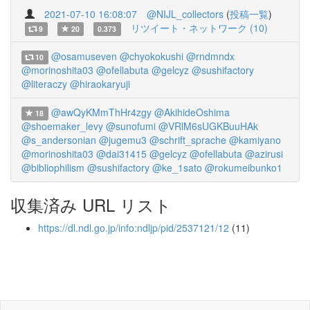
2021-07-10 16:08:07
@NIJL_collectors
(
投稿一覧
)
リツイート・ネットワーク (10)
9
20
0.373
@osamuseven
@chyokokushi
@rndmndx
10
@morinoshita03
@ofellabuta
@gelcyz
@sushifactory
@literaczy
@hiraokaryuji
@awQyKMmThHr4zgy
@AkihideOshima
18
@shoemaker_levy
@sunofumi
@VRlM6sUGKBuuHAk
@s_andersonian
@jugemu3
@schrift_sprache
@kamiyano
@morinoshita03
@dai31415
@gelcyz
@ofellabuta
@azirusi
@bibliophilism
@sushifactory
@ke_1sato
@rokumeibunko1
収集済み URL リスト
https://dl.ndl.go.jp/info:ndljp/pid/2537121/12
(11)