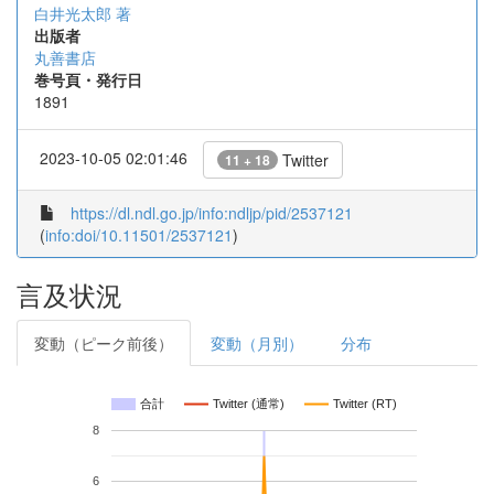
白井光太郎 著
出版者
丸善書店
巻号頁・発行日
1891
2023-10-05 02:01:46
Twitter
11 + 18
https://dl.ndl.go.jp/info:ndljp/pid/2537121
(
info:doi/10.11501/2537121
)
言及状況
変動（ピーク前後）
変動（月別）
分布
合計
Twitter (通常)
Twitter (RT)
8
6