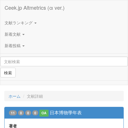
Ceek.jp Altmetrics (α ver.)
文献ランキング
新着文献
新着投稿
検索
ホーム
文献詳細
日本博物學年表
11
0
0
0
OA
著者