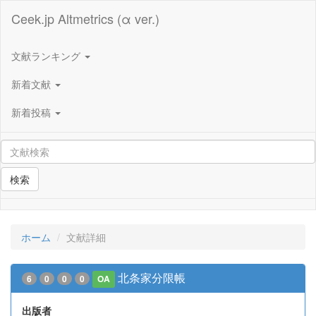
Ceek.jp Altmetrics (α ver.)
文献ランキング
新着文献
新着投稿
検索
ホーム
文献詳細
北条家分限帳
6
0
0
0
OA
出版者