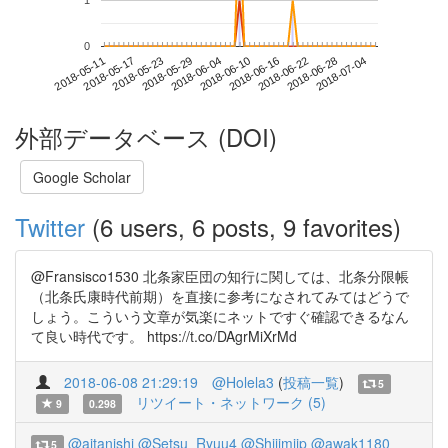
1
0
2018-06-28
2018-05-11
2018-05-29
2018-06-16
2018-07-04
2018-05-17
2018-06-04
2018-06-22
2018-05-23
2018-06-10
外部データベース (DOI)
Google Scholar
Twitter
(6 users, 6 posts, 9 favorites)
@Fransisco1530 北条家臣団の知行に関しては、北条分限帳
（北条氏康時代前期）を直接に参考になされてみてはどうで
しょう。こういう文章が気楽にネットですぐ確認できるなん
て良い時代です。 https://t.co/DAgrMiXrMd
2018-06-08 21:29:19
@Holela3
(
投稿一覧
)
5
リツイート・ネットワーク (5)
9
0.298
@aitanishi
@Setsu_Ryuu4
@Shijimijp
@awak1180
5