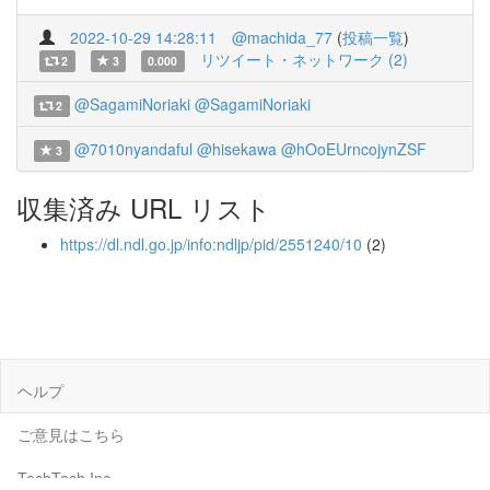
2022-10-29 14:28:11
@machida_77
(
投稿一覧
)
リツイート・ネットワーク (2)
2
3
0.000
@SagamiNoriaki
@SagamiNoriaki
2
@7010nyandaful
@hisekawa
@hOoEUrncojynZSF
3
収集済み URL リスト
https://dl.ndl.go.jp/info:ndljp/pid/2551240/10
(2)
ヘルプ
ご意見はこちら
TechTech Inc.