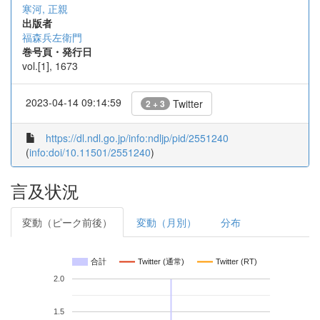
寒河, 正親
出版者
福森兵左衛門
巻号頁・発行日
vol.[1], 1673
2023-04-14 09:14:59
Twitter
2 + 3
https://dl.ndl.go.jp/info:ndljp/pid/2551240
(
info:doi/10.11501/2551240
)
言及状況
変動（ピーク前後）
変動（月別）
分布
合計
Twitter (通常)
Twitter (RT)
2.0
1.5