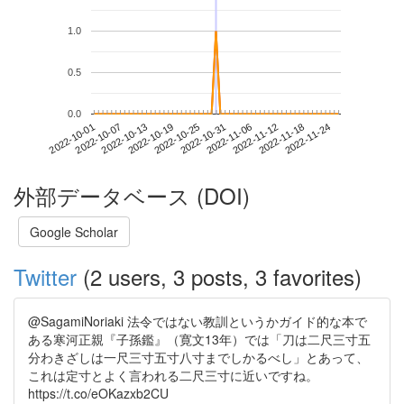
1.0
0.5
0.0
2022-11-18
2022-10-01
2022-10-19
2022-11-06
2022-11-24
2022-10-07
2022-10-25
2022-11-12
2022-10-13
2022-10-31
外部データベース (DOI)
Google Scholar
Twitter
(2 users, 3 posts, 3 favorites)
@SagamiNoriaki 法令ではない教訓というかガイド的な本で
ある寒河正親『子孫鑑』（寛文13年）では「刀は二尺三寸五
分わきざしは一尺三寸五寸八寸までしかるべし」とあって、
これは定寸とよく言われる二尺三寸に近いですね。
https://t.co/eOKazxb2CU