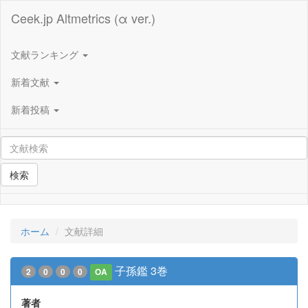
Ceek.jp Altmetrics (α ver.)
文献ランキング
新着文献
新着投稿
検索
ホーム
文献詳細
子孫鑑 3巻
2
0
0
0
OA
著者