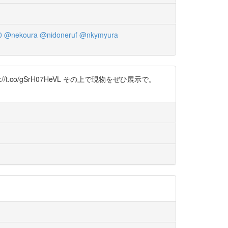
0
@nekoura
@nidoneruf
@nkymyura
o/gSrH07HeVL その上で現物をぜひ展示で。