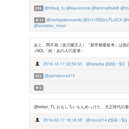
@hitsuji_fu
@kayuicomai
@tanimatitukiiti
@tm
6
@naritayakomando
@21c1RS2cLPLufCX
@w
11
@soutatsu_moon
あと、岡不崩（楽只園主人）『新帝都看板考』は面白いので
>NDL「続・あの人の直筆」
2016-10-17 22:59:33
@tsysoba
(
投稿一覧
)
@yamatomo413
2
0
@teitan_TL おもしろいもんめっけた、大正時代の看板がい
2016-02-17 18:18:38
@niyon214
(
投稿一覧
)