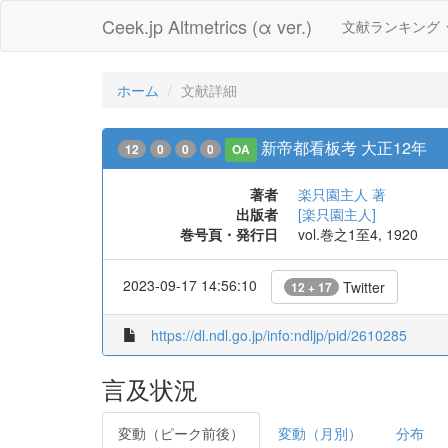
Ceek.jp Altmetrics (α ver.)
文献ランキング
ホーム
文献詳細
新帝都看板考 大正12年
12
0
0
0
OA
著者
楽只園主人 著
出版者
[楽只園主人]
巻号頁・発行日
vol.巻之1至4, 1920
2023-09-17 14:56:10
Twitter
12 + 17
https://dl.ndl.go.jp/info:ndljp/pid/2610285
言及状況
変動（ピーク前後）
変動（月別）
分布