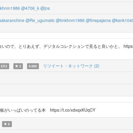
khnm1986
@4706_k
@jns
akaranchine
@Re_ugumatic
@tmkhnm1986
@finepajama
@ksnk104
、とりあえず、デジタルコレクションで見ると良いかと。 https://t.c
リツイート・ネットワーク (2)
2
2
0.000
っぱいのってる本 https://t.co/xdxqxKUqCY
6