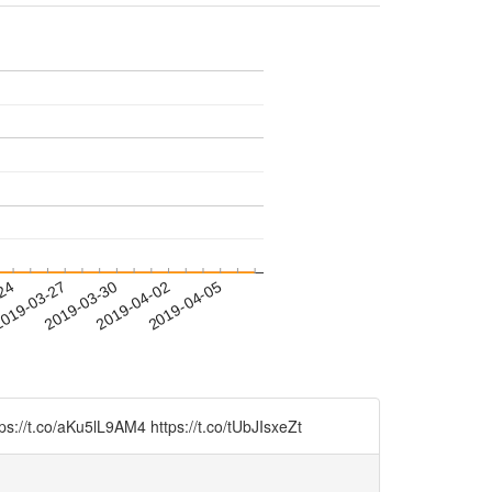
-24
019-03-27
2019-03-30
2019-04-02
2019-04-05
AM4 https://t.co/tUbJIsxeZt