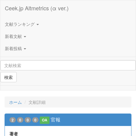
Ceek.jp Altmetrics (α ver.)
文献ランキング
新着文献
新着投稿
検索
ホーム
文献詳細
官報
2
0
0
0
OA
著者