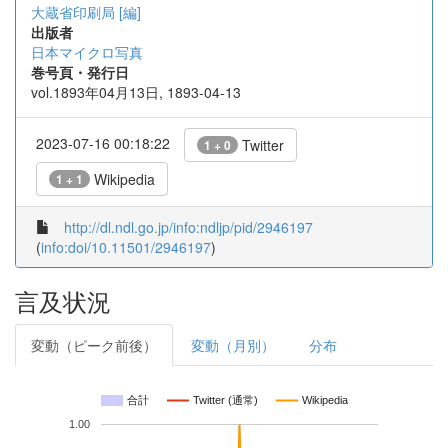
大蔵省印刷局 [編]
出版者
日本マイクロ写真
巻号頁・発行日
vol.1893年04月13日, 1893-04-13
2023-07-16 00:18:22
Twitter
1 + 0
Wikipedia
1 + 1
http://dl.ndl.go.jp/info:ndljp/pid/2946197
(
info:doi/10.11501/2946197
)
言及状況
変動（ピーク前後）
変動（月別）
分布
合計
Twitter (通常)
Wikipedia
1.00