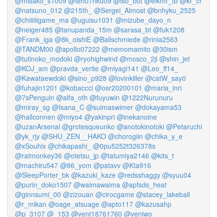
@misako_s1009
@ten07riku09
@iso_bot
@eikmr_tb
@kr_cr
@natsuno_012
@215th_
@Sergei_Almost
@bnhyku_2525
@chiiiiiigame_ma
@uguisu1031
@mizube_dayo_n
@neiger485
@tanupanda_15m
@sarasa_bt
@fuk1208
@Frank_iga
@8k_oishiE
@Ballschmiede
@rinia2563
@TANDM00
@apollo07222
@memomamito
@30ism
@tutinoko_modoki
@ryohighwind
@mosco_2ji
@shin_jet
@KOJ_am
@pravda_verite
@miyagi141
@Leo_ff14_
@Kawataewdoki
@sino_p928
@lovinkiller
@catW_say0
@fuhajin1201
@kobaccci
@osr20200101
@maria_inri
@7sPenguin
@alfa_oth
@fuyuwin
@1222Nurunuru
@miray_sg
@Isana_C
@suimaswimer
@dokayama53
@hallconnen
@miyo4
@yakinpri
@inekanoine
@uzanArsenal
@grotesqueunko
@anotokinotoki
@Petaruchi
@yk_rjy
@SHU_ZEN__HAKO
@chorogiin
@chika_y_e
@xSouhix
@chikapashi_
@0pu5252t326378s
@ratmonkey36
@otetsu_jp
@tatumiya2146
@kits_t
@machiru547
@86_yom
@patavv
@Kta916
@SleepPorter_bk
@kazuki_kaze
@redsshaggy
@syuu04
@purin_doko1507
@waimawaima
@apfsds_heat
@ginnsumi_00
@zizouan
@cirocgame
@stacey_lakeball
@r_mikan
@oage_atsuage
@apto117
@kazusahp
@p_3107
@_153
@vent18761760
@veniwo_