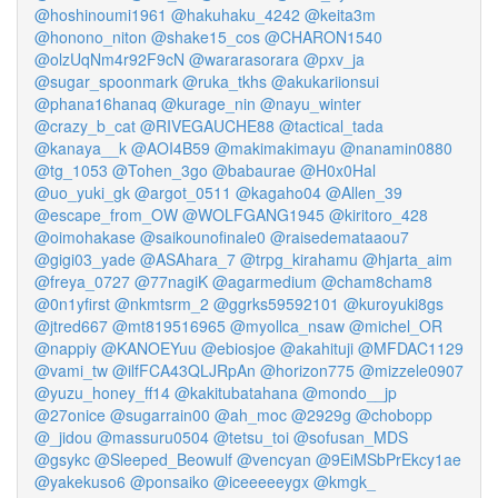
@hoshinoumi1961
@hakuhaku_4242
@keita3m
@honono_niton
@shake15_cos
@CHARON1540
@olzUqNm4r92F9cN
@wararasorara
@pxv_ja
@sugar_spoonmark
@ruka_tkhs
@akukariionsui
@phana16hanaq
@kurage_nin
@nayu_winter
@crazy_b_cat
@RIVEGAUCHE88
@tactical_tada
@kanaya__k
@AOI4B59
@makimakimayu
@nanamin0880
@tg_1053
@Tohen_3go
@babaurae
@H0x0Hal
@uo_yuki_gk
@argot_0511
@kagaho04
@Allen_39
@escape_from_OW
@WOLFGANG1945
@kiritoro_428
@oimohakase
@saikounofinale0
@raisedemataaou7
@gigi03_yade
@ASAhara_7
@trpg_kirahamu
@hjarta_aim
@freya_0727
@77nagiK
@agarmedium
@cham8cham8
@0n1yfirst
@nkmtsrm_2
@ggrks59592101
@kuroyuki8gs
@jtred667
@mt819516965
@myollca_nsaw
@michel_OR
@nappiy
@KANOEYuu
@ebiosjoe
@akahituji
@MFDAC1129
@vami_tw
@ilfFCA43QLJRpAn
@horizon775
@mizzele0907
@yuzu_honey_ff14
@kakitubatahana
@mondo__jp
@27onice
@sugarrain00
@ah_moc
@2929g
@chobopp
@_jidou
@massuru0504
@tetsu_toi
@sofusan_MDS
@gsykc
@Sleeped_Beowulf
@vencyan
@9EiMSbPrEkcy1ae
@yakekuso6
@ponsaiko
@iceeeeeygx
@kmgk_