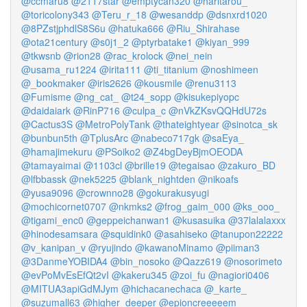
@ccmaru8
@2117star
@emptycan320
@haritarou_
@toricolony343
@Teru_r_18
@wesanddp
@dsnxrd1020
@8PZstjphdlS8S6u
@hatuka666
@Riu_Shirahase
@ota21century
@s0j1_2
@ptyrbatake1
@kiyan_999
@tkwsnb
@rion28
@rac_krolock
@nei_nein
@usama_ru1224
@irita111
@ti_titanium
@noshimeen
@_bookmaker
@iris2626
@kousmile
@renu3113
@Fumisme
@ng_cat_
@t24_sopp
@kisukepiyopc
@daidaiark
@RinP716
@culpa_c
@nVkZKsvQQHdU72s
@Cactus3S
@MetroPolyTank
@thateightyear
@sinotca_sk
@bunbun5th
@TplusArc
@nabeco717gk
@saEya_
@hamajimekuru
@PSoiko2
@Z4bgDeyBjmOEODA
@tamayaimai
@1103cl
@brille19
@tegaisao
@zakuro_BD
@lfbbassk
@nek5225
@blank_nightden
@nikoafs
@yusa9096
@crownno28
@gokurakusyugi
@mochicornet0707
@nkmks2
@frog_gaim_000
@ks_ooo_
@tigami_enc0
@geppeichanwan1
@kusasuika
@37lalalaxxx
@hinodesamsara
@squidink0
@asahiseko
@tanupon22222
@v_kanipan_v
@ryujindo
@kawanoMinamo
@piiman3
@3DanmeYOBIDA4
@bin_nosoko
@Qazz619
@nosorimeto
@evPoMvEsEfQt2vI
@kakeru345
@zoi_fu
@nagiori0406
@MITUA3apiGdMJym
@hichacanechaca
@_karte_
@suzumall63
@higher_deeper
@epioncreeeeem