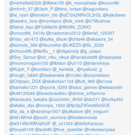
@michelle92226
@Akkie155
@k_moonphase
@kurumilkl
@mhmh_57
@Usch_P
@kiiroi_toripei
@naguniitaru
@al_nyan
@bonk0m_0to
@yE7242NRnOL2rGL
@kakubeee
@sasshu_love
@mzmkjoro
@ink_mink
@07Mudmax
@fatrat_kiyo
@Flottille09
@WoWs_ZUIHO
@crocodile_0419y
@madomaru2012
@daniel_120307
@ritsu_uk1472
@suika_disuki
@chts46
@akasora_54
@komota_369
@SouneKei
@LIKEZS
@SL_2239
@chocodifk
@NeRu__1
@oligamoty
@g_usapo
@Soy_Sprout
@oh_niku_niku4
@hanafuda88
@nasoyaaa
@momomogami150
@libidon
@ui110
@jintanoheya
@Kujoh_Y
@bonklarz
@_kaneda_
@nyakox2_g
@rough_rabbit
@0sakanaka
@rrrokio
@ooyotakaoo
@Chipopo_DQX
@akabotya1124
@kzk_969
@p1coa
@samako1231
@syuna_0293
@saco_games
@wasayoshi
@k48120048
@bosobosoikiru
@shime_oriflamme
@karasuba_kakaka
@Juluhelm_Art09
@do311
@funky450
@akako_dqx
@monpa_1624
@8pVpZVGes8SvGOE
@ta_da_4
@raindrop1007
@julikolove
@tl_megumi
@461Alfred
@pochi_usumina
@hosiwononda
@wX14NnXWUqhlxtF
@_oz1024
@dottoharauyo
@touya0109
@sute8ti
@hue_opstellar
@nekowanyaaa