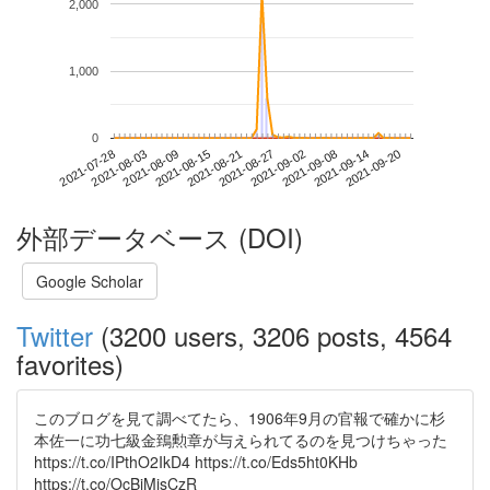
2,000
1,000
0
2021-09-14
2021-07-28
2021-08-15
2021-09-02
2021-09-20
2021-08-03
2021-08-21
2021-09-08
2021-08-09
2021-08-27
外部データベース (DOI)
Google Scholar
Twitter
(3200 users, 3206 posts, 4564
favorites)
このブログを見て調べてたら、1906年9月の官報で確かに杉
本佐一に功七級金鵄勲章が与えられてるのを見つけちゃった
https://t.co/IPthO2IkD4 https://t.co/Eds5ht0KHb
https://t.co/OcBiMjsCzR