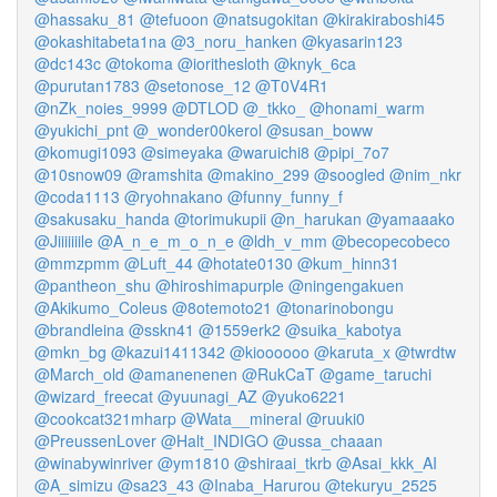
@hassaku_81
@tefuoon
@natsugokitan
@kirakiraboshi45
@okashitabeta1na
@3_noru_hanken
@kyasarin123
@dc143c
@tokoma
@iorithesloth
@knyk_6ca
@purutan1783
@setonose_12
@T0V4R1
@nZk_noies_9999
@DTLOD
@_tkko_
@honami_warm
@yukichi_pnt
@_wonder00kerol
@susan_boww
@komugi1093
@simeyaka
@waruichi8
@pipi_7o7
@10snow09
@ramshita
@makino_299
@soogled
@nim_nkr
@coda1113
@ryohnakano
@funny_funny_f
@sakusaku_handa
@torimukupii
@n_harukan
@yamaaako
@Jiiiiiiile
@A_n_e_m_o_n_e
@ldh_v_mm
@becopecobeco
@mmzpmm
@Luft_44
@hotate0130
@kum_hinn31
@pantheon_shu
@hiroshimapurple
@ningengakuen
@Akikumo_Coleus
@8otemoto21
@tonarinobongu
@brandleina
@sskn41
@1559erk2
@suika_kabotya
@mkn_bg
@kazui1411342
@kioooooo
@karuta_x
@twrdtw
@March_old
@amanenenen
@RukCaT
@game_taruchi
@wizard_freecat
@yuunagi_AZ
@yuko6221
@cookcat321mharp
@Wata__mineral
@ruuki0
@PreussenLover
@Halt_INDIGO
@ussa_chaaan
@winabywinriver
@ym1810
@shiraai_tkrb
@Asai_kkk_AI
@A_simizu
@sa23_43
@Inaba_Harurou
@tekuryu_2525