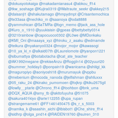
@dokusyotokaiga
@makadamianasu4
@abkou_ff14
@tkw_soshage
@Kujira0319
@Waltraute_seekr
@akkey215
@daisanji1
@shakutamago
@hmpydmpt
@Crisantemochica
@te33asa
@nechiko_m
@saanoya
@oda8888
@yammohican
@SaTMRa
@bgn_memo
@jack_ass_hole
@Kuro_o_1910
@yuukisisin
@gpeas
@bettybetty0314
@3210rainbow
@capocuoco0302
@L0we
@MDonkaku
@KMI_Oni
@maaaya_xyz
@hiroku_z_asaku
@edmamde
@teikura
@nyakanyo0324
@mojor_mojor
@kawasogi
@10_ya_ki_n
@alkaid07th
@Laurelomote
@tyanpon1221
@sibumattya
@botabotacha
@cat_ate_teacher
@AK1992megane
@rekiseAnzu
@RoggIn14
@02yuuri20
@summer_holiday3
@ponpain19
@wanicama
@shiiigi_kk
@maguropiyo
@aoniyoshi18
@murumayuk
@vppbu
@mebenium
@mocoda_nanoda
@jelfishman
@ahiluxxx
@05_raku_24
@kinako_pumomoen
@txjkrp
@kiku2675gil
@lowlly__ptarle
@Chrono_ff14
@toohbon
@bnk_uma
@DQX_AQUA
@amy_tb
@akitofuyuha
@51075
@sakura401kiyo
@arie112255
@upa_rupan
@strangemame61
@FF1461450475
@s_r_s_5003
@namika_k
@asashin_aichi
@ibisbot1
@Che_shire_ff14
@sidhrp
@olga_pnd14
@RAIDEN19760
@suiren_310