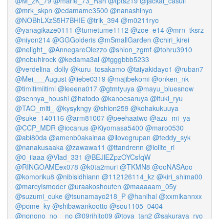
@M_zK_79
@marie_73_Rah
@tpts219
@jackal_casull
@mrk_skpn
@edamame3500
@nanashinyo
@NOBhLXzS5H7BHIE
@trik_394
@m0211ryo
@yanagikaze0111
@tumetume1112
@zoe_e14
@mrn_tksrz
@niyon214
@GGGolderis
@mSmallGarden
@chiri_kirei
@nelight_
@AnnegareOlezzo
@shion_zgmf
@tohru3910
@nobuhirock
@kedama3al
@tgggbbb5233
@verdelina_dolly
@kuru_tosakamo
@taiyakidayo1
@ruban7
@Mei___August
@liebe0319
@majibekomi
@onken_nk
@timitimiitimi
@leeena017
@gtmtyuya
@mayu_bluesnow
@sennya_houshi
@hatodo
@kanoesaruya
@ituki_ryu
@TAO_miti_
@kysykngy
@shion259
@kohakukuuya
@suke_140116
@arm81007
@peehaatwo
@azu_mi_ya
@CCP_MDR
@iocanus
@Kiyomasa5400
@maro0530
@abi80da
@amenb0akainaa
@ilovegrupan
@teddy_syk
@nanakusaaka
@zawawa11
@ttandrenn
@iolite_ri
@0_iiaaa
@Vlad_331
@BEJlEZpzOYCsfqW
@RINGOAMEex078
@k0ta2muri
@TKMN8
@ooNASAoo
@komoriku8
@nibisidhiann
@112126114_kz
@kiri_shima00
@marcyismoder
@uraakoshouten
@maaaaam_05y
@suzumi_cuke
@tsunamayo218_P
@hanihal
@xxmikannxx
@pome_ky
@shibawankootto
@sou1105_0404
@nonono_no__no
@09rihito09
@toya_tan2
@sakuraya_ryo