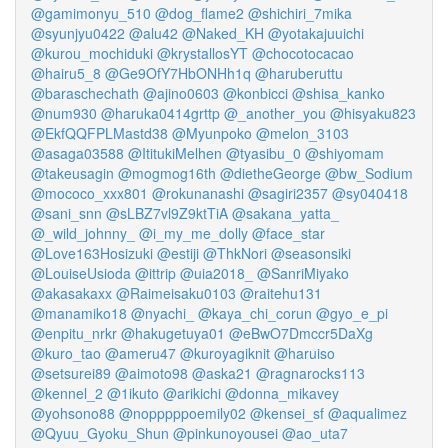
@gamimonyu_510
@dog_flame2
@shichiri_7mika
@syunjyu0422
@alu42
@Naked_KH
@yotakajuuichi
@kurou_mochiduki
@krystallosYT
@chocotocacao
@hairu5_8
@Ge9OfY7HbONHh1q
@haruberuttu
@baraschechath
@ajino0603
@konbicci
@shisa_kanko
@num930
@haruka0414grttp
@_another_you
@hisyaku823
@EkfQQFPLMastd38
@Myunpoko
@melon_3103
@asaga03588
@ItitukiMelhen
@tyasibu_0
@shiyomam
@takeusagin
@mogmog16th
@dietheGeorge
@bw_Sodium
@mococo_xxx801
@rokunanashi
@sagiri2357
@sy040418
@sani_snn
@sLBZ7vl9Z9ktTiA
@sakana_yatta_
@_wild_johnny_
@i_my_me_dolly
@face_star
@Love163Hosizuki
@estiji
@ThkNori
@seasonsiki
@LouiseUsioda
@ittrip
@uia2018_
@SanriMiyako
@akasakaxx
@Raimeisaku0103
@raitehu131
@manamiko18
@nyachi_
@kaya_chi_corun
@gyo_e_pi
@enpitu_nrkr
@hakugetuya01
@eBwO7Dmccr5DaXg
@kuro_tao
@ameru47
@kuroyagiknit
@haruiso
@setsurei89
@aimoto98
@aska21
@ragnarocks113
@kennel_2
@1ikuto
@arikichi
@donna_mikavey
@yohsono88
@nopppppoemily02
@kensei_sf
@aqualimez
@Qyuu_Gyoku_Shun
@pinkunoyousei
@ao_uta7