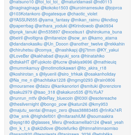
@natsuno10
@toi_toi_toi_
@maturidamasii
@nd0113
@naginaginaga
@kokoko1503
@kuroimamesuke
@jojorca
@103Kotankoro
@ogatesque
@chaotic_violet
@YASSUN555
@yama_fantasy
@mikan_raimu
@kndiog
@paperrbag
@arihara_yoduki
@Kirindowob
@ak0934
@pnpk_tanuki
@m535897
@excelsus1
@shirokuma_buna
@beiril
@voltigna
@mitaneize
@sow_an
@kamo_atama
@dandanokasiku
@Un_Dooon
@another_twelve
@rekkahin
@chiruhetsu
@comya_
@nashikapj
@jj7tmm
@KY_yakui
@LoveBsr
@kakhabad
@ayuki_sora
@hinatahiko
@dtskaHT
@Fujokoto
@fucrw
@akiya9696
@mathieuiq
@mummkamuy
@motimotiokawari
@ito_akira_r18
@koshirotan_s
@ilyuenli
@siro_trhkak
@osakanholiday
@Na_me_n
@hachitaka1228
@mgmg0293
@rain0806
@mouramee
@daizu
@kankanoriori
@smituki
@orenziore
@saku2979
@isao_318
@akakuro535
@YuYuA7
@runrun_mtfv
@deRay_bluecoin
@l030l
@esotereache
@thesilvernight
@bongo_pow
@katun26
@kmy953
@majutu_sentai
@mayo_zero
@sss38883485
@rInKa74R
@3w_smk
@highdef001
@mitarashiUM
@soumaakira
@aysg180
@glasses_Meru
@redcamellia0124
@waii_yeah
@m_k_t_s
@aki2dlove
@botefuriko
@himnahimnaomiso
@asami920
@iwaniwata
@tanigawa_3036
@wtnb6ka