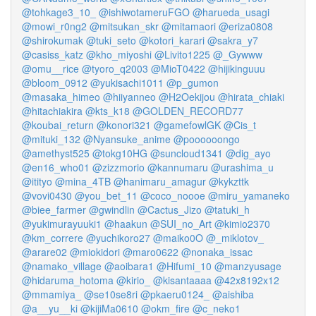
@tohkage3_10_
@ishiwotameruFGO
@harueda_usagi
@mowi_r0ng2
@mitsukan_skr
@mitamaori
@eriza0808
@shirokumak
@tuki_seto
@kotori_karari
@sakra_y7
@casiss_katz
@kho_miyoshi
@Livito1225
@_Gywww
@omu__rice
@tyoro_q2003
@MioT0422
@hijikinguuu
@bloom_0912
@yukisachi1011
@p_gumon
@masaka_himeo
@hiiyanneo
@H2Oekijou
@hirata_chiaki
@hitachiakira
@kts_k18
@GOLDEN_RECORD77
@koubai_return
@konori321
@gamefowlGK
@Cis_t
@mituki_132
@Nyansuke_anime
@poooooongo
@amethyst525
@tokg10HG
@suncloud1341
@dig_ayo
@en16_who01
@zizzmorio
@kannumaru
@urashima_u
@itityo
@mina_4TB
@hanimaru_amagur
@kykzttk
@vovi0430
@you_bet_11
@coco_noooe
@miru_yamaneko
@biee_farmer
@gwindlin
@Cactus_Jizo
@tatuki_h
@yukimurayuuki1
@haakun
@SUI_no_Art
@kimio2370
@km_correre
@yuchikoro27
@maiko0O
@_miklotov_
@arare02
@miokidori
@maro0622
@nonaka_issac
@namako_village
@aoibara1
@Hifumi_10
@manzyusage
@hidaruma_hotoma
@kirio_
@kisantaaaa
@42x8192x12
@mmamiya_
@se10se8ri
@pkaeru0124_
@aishiba
@a__yu__ki
@kijiMa0610
@okm_fire
@c_neko1