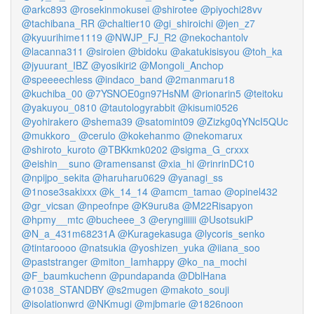
@arkc893
@rosekinmokusei
@shirotee
@piyochi28vv
@tachibana_RR
@chaltier10
@gi_shiroichi
@jen_z7
@kyuurihime1119
@NWJP_FJ_R2
@nekochantolv
@lacanna311
@siroien
@bidoku
@akatukisisyou
@toh_ka
@jyuurant_IBZ
@yosikiri2
@Mongoli_Anchop
@speeeechless
@indaco_band
@2manmaru18
@kuchiba_00
@7YSNOE0gn97HsNM
@rionarin5
@teitoku
@yakuyou_0810
@tautologyrabbit
@kisumi0526
@yohirakero
@shema39
@satomint09
@Zizkg0qYNcI5QUc
@mukkoro_
@cerulo
@kokehanmo
@nekomarux
@shiroto_kuroto
@TBKkmk0202
@sigma_G_crxxx
@eishin__suno
@ramensanst
@xia_hi
@rinrinDC10
@npijpo_sekita
@haruharu0629
@yanagi_ss
@1nose3sakixxx
@k_14_14
@amcm_tamao
@opinel432
@gr_vicsan
@npeofnpe
@K9uru8a
@M22Risapyon
@hpmy__mtc
@bucheee_3
@eryngiiiiii
@UsotsukiP
@N_a_431m68231A
@Kuragekasuga
@lycoris_senko
@tintaroooo
@natsukia
@yoshizen_yuka
@iiana_soo
@paststranger
@miton_Iamhappy
@ko_na_mochi
@F_baumkuchenn
@pundapanda
@DblHana
@1038_STANDBY
@s2mugen
@makoto_souji
@isolationwrd
@NKmugi
@mjbmarie
@1826noon