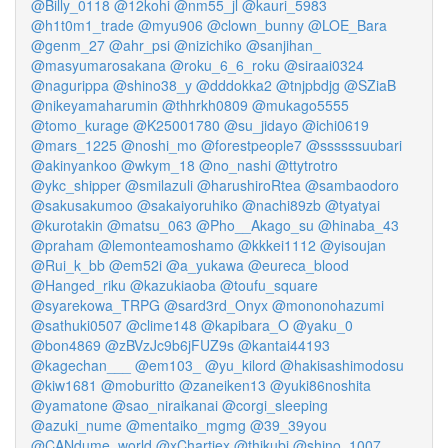
@Billy_0118
@12kohi
@nm55_jl
@kauri_5983
@h1t0m1_trade
@myu906
@clown_bunny
@LOE_Bara
@genm_27
@ahr_psi
@nizichiko
@sanjihan_
@masyumarosakana
@roku_6_6_roku
@siraai0324
@nagurippa
@shino38_y
@dddokka2
@tnjpbdjg
@SZiaB
@nikeyamaharumin
@thhrkh0809
@mukago5555
@tomo_kurage
@K25001780
@su_jidayo
@ichi0619
@mars_1225
@noshi_mo
@forestpeople7
@ssssssuubari
@akinyankoo
@wkym_18
@no_nashi
@ttytrotro
@ykc_shipper
@smilazuli
@harushiroRtea
@sambaodoro
@sakusakumoo
@sakaiyoruhiko
@nachi89zb
@tyatyai
@kurotakin
@matsu_063
@Pho__Akago_su
@hinaba_43
@praham
@lemonteamoshamo
@kkkei1112
@yisoujan
@Rui_k_bb
@em52i
@a_yukawa
@eureca_blood
@Hanged_riku
@kazukiaoba
@toufu_square
@syarekowa_TRPG
@sard3rd_Onyx
@mononohazumi
@sathuki0507
@clime148
@kapibara_O
@yaku_0
@bon4869
@zBVzJc9b6jFUZ9s
@kantai44193
@kagechan___
@em103_
@yu_kilord
@hakisashimodosu
@kiw1681
@moburitto
@zaneiken13
@yuki86noshita
@yamatone
@sao_niraikanai
@corgi_sleeping
@azuki_nume
@mentaiko_mgmg
@39_39you
@CANdume_world
@xChartiex
@thikubi
@shino_1007