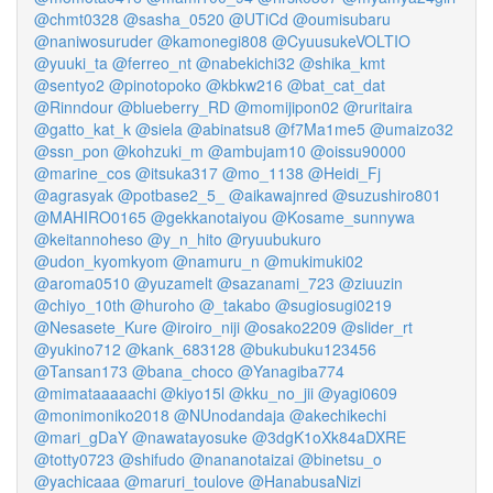
@chmt0328
@sasha_0520
@UTiCd
@oumisubaru
@naniwosuruder
@kamonegi808
@CyuusukeVOLTIO
@yuuki_ta
@ferreo_nt
@nabekichi32
@shika_kmt
@sentyo2
@pinotopoko
@kbkw216
@bat_cat_dat
@Rinndour
@blueberry_RD
@momijipon02
@ruritaira
@gatto_kat_k
@siela
@abinatsu8
@f7Ma1me5
@umaizo32
@ssn_pon
@kohzuki_m
@ambujam10
@oissu90000
@marine_cos
@itsuka317
@mo_1138
@Heidi_Fj
@agrasyak
@potbase2_5_
@aikawajnred
@suzushiro801
@MAHIRO0165
@gekkanotaiyou
@Kosame_sunnywa
@keitannoheso
@y_n_hito
@ryuubukuro
@udon_kyomkyom
@namuru_n
@mukimuki02
@aroma0510
@yuzamelt
@sazanami_723
@ziuuzin
@chiyo_10th
@huroho
@_takabo
@sugiosugi0219
@Nesasete_Kure
@iroiro_niji
@osako2209
@slider_rt
@yukino712
@kank_683128
@bukubuku123456
@Tansan173
@bana_choco
@Yanagiba774
@mimataaaaachi
@kiyo15l
@kku_no_jii
@yagi0609
@monimoniko2018
@NUnodandaja
@akechikechi
@mari_gDaY
@nawatayosuke
@3dgK1oXk84aDXRE
@totty0723
@shifudo
@nananotaizai
@binetsu_o
@yachicaaa
@maruri_toulove
@HanabusaNizi