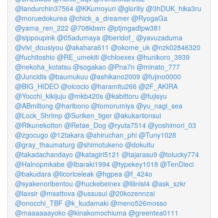
@landurchin37564
@KKumoyuri
@gloriliy
@3hDUK_hika3ru
@moruedokurea
@chick_a_dreamer
@RyogaGa
@yama_ren_222
@708kbsm
@ptjmgadtpw381
@sippoupink
@05adumaya
@beridof_
@yavuzaduma
@vivi_dousiyou
@akahara611
@okome_uk
@nzk02846320
@fuchitoshio
@RE_umekiti
@chloexex
@hunikoro_3939
@nekoha_kotatsu
@sogakao
@Pna7n
@minato_777
@Juncidis
@baumukuu
@ashikano2009
@fujino0000
@BIG_HIDEO
@oicocio
@haramitu266
@2F_AKIRA
@Yocchi_kikijuju
@mkb420s
@kabittoru
@fujisyu
@ABmiltong
@haribono
@tomorumiya
@yu_nagi_sea
@Lock_Shrimp
@Suriken_tiger
@akukariionsui
@Rikunekotton
@Retae_Dog
@ryuta7514
@yoshimori_03
@zgocugo
@12takara
@ahiruchan_phi
@Tuny1028
@gray_thaumaturg
@shimotukeno
@dokuitu
@takadachandayo
@katagiri5121
@tajarasu9
@tolucky774
@Halnopmkabe
@Ibaraki1994
@typekey1018
@TenDieci
@bakudara
@licoriceleak
@hgpea
@f_424o
@syakenoribentou
@huckebeinex
@lilinist4
@ask_szkr
@laxsir
@msattova
@ussusui
@20kozennzai
@onocchi_TBF
@k_kudamaki
@meno526mosso
@maaaaaayoko
@kinakomochiuma
@greentea0111