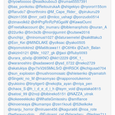
@riyowfooooo
@eastkoubou3
@iruma45557391
@bas_ponkotsu
@ReitouirukaA
@shigekiyo
@nyorori155cm
@Rarudo7
@northroiro
@M_Cape_Rider_
@pirukuru29
@kizin1358
@mrr_cat3
@miico_ushagi
@ponzudo0514
@zimavolk62
@dHPrgRnRzPdGgaW
@KawaiOumi
@Freetalkaccount
@c_inumaru
@biblemanphoto
@ouran_A
@22uriko
@5m3s3b
@monjigumint
@cutsew2016
@unchipi_
@minomusi1027
@daturaemetel
@saki8taku3
@Eon_Kei
@MINDLAKE
@yolksac
@yako0505
@kiyomotokire2
@Ma68cawa11
@C6H6x
@Zach_Balan
@akizin0121
@Me_1027_gk
@jjaoi
@Ruby0093
@urara_q0x0p
@38KNO
@kkt12229
@5K_1_
@waranoshiro
@sadasword
@ysd_0722
@neko2729
@akatukiya
@gv7ixV26SMkLSrD
@HRSCK
@kchigusa0704
@sun_explosion
@mushroomosaic
@shieisenko
@yamatoh
@Singeki_no_M
@maomyao
@napponootukemon
@yukioino
@tinytiger0
@nekojita_ayan
@miya_pen
@chaos_S
@h_i_d_e_d_i_h
@isym_void
@ayataka0815
@satosi_99
@2noji
@bibineko5151
@NAZZA_utnsk
@kokeeeekkoko
@WhatisGmisosiru
@amifiance
@kinoeneaya
@kumampo
@zen1kou6
@52keikoke
@manju_horror
@mirusen456
@kagura66
@noa_rote
@wtfareyoudoin__
@Fujinami_cat
@daradaru_
@ledger711