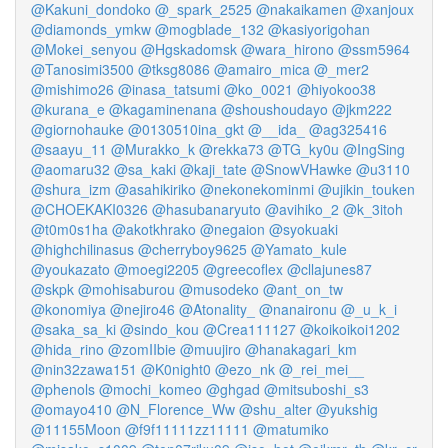
@Kakuni_dondoko
@_spark_2525
@nakaikamen
@xanjoux
@diamonds_ymkw
@mogblade_132
@kasiyorigohan
@Mokei_senyou
@Hgskadomsk
@wara_hirono
@ssm5964
@Tanosimi3500
@tksg8086
@amairo_mica
@_mer2
@mishimo26
@inasa_tatsumi
@ko_0021
@hiyokoo38
@kurana_e
@kagaminenana
@shoushoudayo
@jkm222
@giornohauke
@0130510ina_gkt
@__ida_
@ag325416
@saayu_11
@Murakko_k
@rekka73
@TG_ky0u
@IngSing
@aomaru32
@sa_kaki
@kaji_tate
@SnowVHawke
@u3110
@shura_izm
@asahikiriko
@nekonekominmi
@ujikin_touken
@CHOEKAKI0326
@hasubanaryuto
@avihiko_2
@k_3itoh
@t0m0s1ha
@akotkhrako
@negaion
@syokuaki
@highchilinasus
@cherryboy9625
@Yamato_kule
@youkazato
@moegi2205
@greecoflex
@cllajunes87
@skpk
@mohisaburou
@musodeko
@ant_on_tw
@konomiya
@nejiro46
@Atonality_
@nanaironu
@_u_k_i
@saka_sa_ki
@sindo_kou
@Crea111127
@koikoikoi1202
@hida_rino
@zomIIbie
@muujiro
@hanakagari_km
@nin32zawa151
@K0night0
@ezo_nk
@_rei_mei__
@phenols
@mochi_komeo
@ghgad
@mitsuboshi_s3
@omayo410
@N_Florence_Ww
@shu_alter
@yukshig
@11155Moon
@f9f11111zz11111
@matumiko