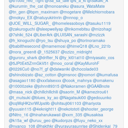
@b1ood_red_1ight
@Sa_sa_tale
@s_a_ki
@Sakaki_A
@kurumin_the_cat
@monoareku
@asura_WataMate
@tn_gen
@bpm_maximam
@mogetare
@Melchiornobara
@mokyu_EX
@natuyukirinrin
@nnnop_o
@JOE_WILL_SUGAR_
@homelessoboys
@tasuku1119
@zakuroguchi
@sleepwellyap
@inkomebitsu
@mizohagi
@7shiki_524
@LiberArk
@LUISAN_sarashi
@mzizzk
@h_kinoguchi
@ryo_tsu
@shuya_po
@torinoramako
@babilthesecond
@mamemosi
@himeQ18
@Lno_221b
@nora_green8
@_1525637
@ozizo_midnight
@guroru_shark
@drifter_N
@ty_kt01at10
@miyasato_cos
@5JP0E45ZrmGkV51
@moo_coral
@KayMurohF
@0226Cu0
@no7f_gf
@daiwaniki
@chocolade03
@shinobizato
@az_cotton
@gimsnoc
@jnomori
@kumafusa
@asagao1180
@xxxfalsexxx
@cook_mahnya
@omakenu
@10000zeke
@johnn89315
@Nakoramen
@GAABnote
@masa_nick
@chillchillchili
@saorin_M
@kamezirou61
@t_mutsuki
@blues_ky_ao
@Nagatsuki00
@gedouunko
@cqWqHK2xrWUps9b
@ohitsuji061103
@hariyota
@yuusin115
@4eknight11
@nekotototi
@shooter_george
@Nitro_16
@hinaharukawaii
@xxm_335
@kusakisa
@k15a_wf
@uruu_geo
@kudorpzs
@fuyu_neko_xx
@nyanco_108
@hskthkr
@yurayurasunrise
@Shidenkai_79