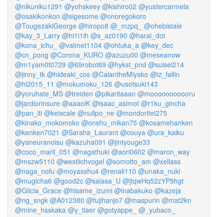
@nikuniku1291
@yohskeey
@kishiro02
@yustercarmela
@osakikonkon
@sigesome
@onoregokoro
@TougezakiGeorge
@hiropo8
@_mzpq_
@ohebistale
@kay_3_Larry
@hi1i1ih
@s_az0190
@harai_dot
@kona_ichu_
@valmet1104
@ohtuka_a
@key_dec
@cn_pong
@Corona_KURO
@azuzu00
@meseanow
@m1yam0t0729
@69robot69
@hykst_pnd
@suisei214
@jinny_tk
@hideaki_cos
@CalantheMiyako
@iz_fallin
@hi2015_11
@mokumoku_126
@usotsuki143
@yoruhate_MS
@treiden
@pikaritaaan
@mooooooooooru
@jardiorinsure
@aaaoiK
@isaac_asimot
@r1ku_gincha
@pan_iti
@keiscale
@nullpo_ne
@mondoritei275
@kinako_mokomoko
@onshu_mikan75
@kosamehanken
@kenken7021
@Saraha_Laurant
@couya
@ura_kaiku
@yaneuranoisu
@kazuha091
@jintyouge33
@coco_maril_051
@nagathuki
@aori0602
@maron_way
@mszw5110
@westlichvogel
@somotto_am
@xellass
@naga_nofu
@moyasshu4
@renali110
@unaka_nuki
@mugicha6
@good2c
@salasa_U
@jtqwHq52zYP9hgt
@Glicia_Grace
@hisame_izumi
@inabakuko
@kazeja
@ng_sngk
@A012380
@fujihanjo7
@maspurin
@mat2kn
@mine_hsskaka
@y_tiaer
@gotyappe_
@_yubaco_