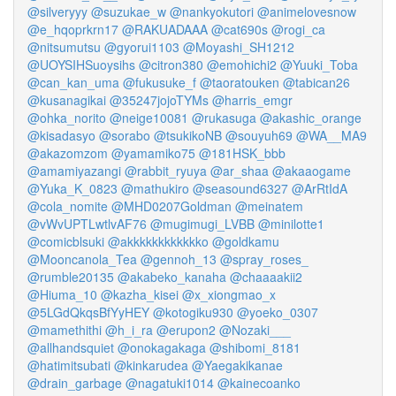
@silveryyy
@suzukae_w
@nankyokutori
@animelovesnow
@e_hqoprkrn17
@RAKUADAAA
@cat690s
@rogi_ca
@nitsumutsu
@gyorui1103
@Moyashi_SH1212
@UOYSIHSuoysihs
@citron380
@emohichi2
@Yuuki_Toba
@can_kan_uma
@fukusuke_f
@taoratouken
@tabican26
@kusanagikai
@35247jojoTYMs
@harris_emgr
@ohka_norito
@neige10081
@rukasuga
@akashic_orange
@kisadasyo
@sorabo
@tsukikoNB
@souyuh69
@WA__MA9
@akazomzom
@yamamiko75
@181HSK_bbb
@amamiyazangi
@rabbit_ryuya
@ar_shaa
@akaaogame
@Yuka_K_0823
@mathukiro
@seasound6327
@ArRtIdA
@cola_nomite
@MHD0207Goldman
@meinatem
@vWvUPTLwtlvAF76
@mugimugi_LVBB
@minilotte1
@comicblsuki
@akkkkkkkkkkkko
@goldkamu
@Mooncanola_Tea
@gennoh_13
@spray_roses_
@rumble20135
@akabeko_kanaha
@chaaaakii2
@Hiuma_10
@kazha_kisei
@x_xiongmao_x
@5LGdQkqsBfYyHEY
@kotogiku930
@yoeko_0307
@mamethithi
@h_i_ra
@erupon2
@Nozaki___
@allhandsquiet
@onokagakaga
@shibomi_8181
@hatimitsubati
@kinkarudea
@Yaegakikanae
@drain_garbage
@nagatuki1014
@kainecoanko