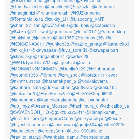
@DUSToid_ama
@stupid_ahaha
@koyuzu_ko
@Tea_tya_rairen
@mushinchi
@_ykszk_
@otonnarcr
@madginhizi
@rukahikarukahi
@KUZkamome
@TonttuMoi0212
@zukky_LH
@Liaodong_KMT
@chan_27_san
@KAZNEe00
@du_bois
@siotasiosio
@84bko
@Z1_zwei
@gufo_nao
@telm2017
@Yamar_king
@bnkistmt
@jujuderu
@uiui1357
@eeimmy
@S_Riei
@KOKKONA0011
@yunkop3q
@na2no_amagi
@ibaraneko3
@miki_ksr
@kmyaaaaa
@fuyu_soraKN
@kawaparipari
@skps_sky
@zariganiboris1
@caduki29
@WATkTyuoLkvnVMc
@_guchiai
@oz_ro
@MONMON2MONMON
@Dahlia0126
@leithbhrogan
@youmei1059
@5muro
@zm_zndk
@kotatu1111love1
@nkmt1021cos
@haramakipan_2
@vodkalover18
@kanbara_sata
@dokku_chan
@JoIIvliao
@kiraku104
@ionization6
@HaniHoney810
@EbrFYd6Xagdi9O0
@kanabunox
@kameyamakameta
@ellipsehunter
@u0_my2
@Asama_Mousou
@hachimura_8
@ethicalbo_ya
@SAYAENDOH_HQ
@g5xz053250f1r
@Hanapikumin_
@tora_ko_tora
@EmperorCathy
@milkypopeye
@00colk
@hiyashiraaaamen
@sususuwa
@gunjo304
@esfeb0203s
@kanokobeni
@creepy6drm
@Leo1000juNeko
@ray_to_star25
@wanbaka_damu
@gensouhousi