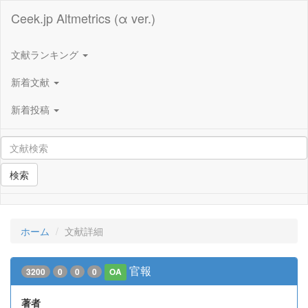
Ceek.jp Altmetrics (α ver.)
文献ランキング
新着文献
新着投稿
検索
ホーム
文献詳細
官報
3200
0
0
0
OA
著者