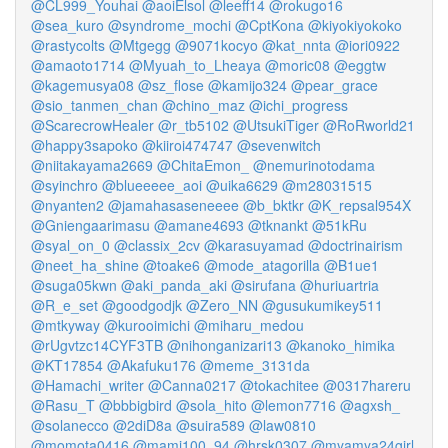
@CL999_Youhai
@aoiElsol
@leeff14
@rokugo16
@sea_kuro
@syndrome_mochi
@CptKona
@kiyokiyokoko
@rastycolts
@Mtgegg
@9071kocyo
@kat_nnta
@iori0922
@amaoto1714
@Myuah_to_Lheaya
@moric08
@eggtw
@kagemusya08
@sz_flose
@kamijo324
@pear_grace
@sio_tanmen_chan
@chino_maz
@ichi_progress
@ScarecrowHealer
@r_tb5102
@UtsukiTiger
@RoRworld21
@happy3sapoko
@kiiroi474747
@sevenwitch
@niitakayama2669
@ChitaEmon_
@nemurinotodama
@syinchro
@blueeeee_aoi
@uika6629
@m28031515
@nyanten2
@jamahasaseneeee
@b_bktkr
@K_repsal954X
@Gniengaarimasu
@amane4693
@tknankt
@51kRu
@syal_on_0
@classix_2cv
@karasuyamad
@doctrinairism
@neet_ha_shine
@toake6
@mode_atagorilla
@B1ue1
@suga05kwn
@aki_panda_aki
@sirufana
@huriuartria
@R_e_set
@goodgodjk
@Zero_NN
@gusukumikey511
@mtkyway
@kurooimichi
@miharu_medou
@rUgvtzc14CYF3TB
@nihonganizari13
@kanoko_himika
@KT17854
@Akafuku176
@meme_3131da
@Hamachi_writer
@Canna0217
@tokachitee
@0317hareru
@Rasu_T
@bbbigbird
@sola_hito
@lemon7716
@agxsh_
@solanecco
@2diD8a
@suira589
@law0810
@momota0416
@mami100_94
@hrsk0307
@myamya24girl