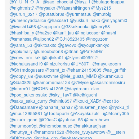
@Y_U_N_O_A_
@sae_chocolat
@layz_t
@butagorigappa
@nightmist7
@hrysakn
@YasashiNingen
@Mys215
@yururi_0217
@p0tat0br0s
@yurimatsu6
@im3tolg
@umenoyadoalice
@haxose1
@yukkuri_nako
@miyagami0
@iwashi1456
@kogepero
@38kokonoka
@lonry58
@hashiba_y
@ha2se
@kani_juu
@mglucoser
@nashi
@smahssa
@ajipon02
@CJ18523405
@neguzom
@yama_53
@akitoakito
@gavovo
@syoujinkankyo
@opiumally
@umoubuton8
@3nan
@PatPatRin
@crew_ore_krk
@fujioka01
@kiyoshi009912
@kohakusand19
@mizuirorisu
@UY8071
@mayukooom
@Sh1mdogusare
@osmt_tx
@sham24150805
@ae_griffith
@yoppy_69
@96svzvme
@Me_gusta_MMD
@kurankuup
@Sda0825
@kamomemas124
@7Myse
@akasiromisosiru
@lehrer01
@BORNh41208
@daydream_ciao
@poo_sukenosuke
@sky_1av7
@keihiguchi
@saku_saku_curry
@shinlu657
@kouki_XABY
@zo13o
@Daasama89
@nanami_nana7
@museten_nayo
@ryoku_tl
@muu13955861
@Toofupurin
@Akuyakuzuki_
@24carly005
@uzura_good
@O0asC
@yufuka_65
@maruhowa
@mumoon9pt
@shemebamuse
@makkuraojisan
@muttya_4
@mamoru1528
@hone_tyuyawotow
@__stein
@DKzawa3
@richie_dqx
@irohatokaruta2