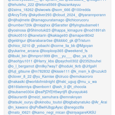
@tehutehu_222
@tetora5569
@sazankayuu
@2aims_18262
@siwowis
@som_666
@100redda
@AnzyTotty
@skydiver293
@cloud_2024_
@tyarannporann
@nijihajimete
@tamagouratamago
@ichicorucoru
@number720k
@miqqhxx
@Saratter
@flyingtsubame61
@yosinosa
@Shimotuki23
@happa_kimagure
@nod1891sh
@toko0510
@kanetarin
@kakiage93
@amaperi8042
@geldrigur
@barabarar0se
@bbbb0_gk
@Tristurn
@chico_0210
@_yobachi
@corne_lia_bb
@Mgoyan
@yukarine_arcana
@looploop365
@weekend_fs
@libuki_bin
@hmpro1999
@m__yu___
@so_ya_03
@haohjyu1011
@Harry_kbs
@psycho0302
@2352touhei
@o_l_bergamot
@milky7way7
@hoduki_tkrb
@JrfgaH
@fuji_gitsune
@m782832
@kissie111
@k_msm_k
@ruzuki3
@clover_8_22
@yu_Kamise
@ciruco
@emokaororo
@nakasiki
@worldofmidnight
@hski_ugug
@mu_u_wa
@816tatemiya
@senbom1
@ash_0
@t_chocola
@tsubame0304
@eaPjDYEH5wyrijR
@urayuki46
@6laurant9
@meizi_samuhara
@emnsknyan
@tatsuki_ouryu
@okinobu_toutoi
@bigbabynatuko
@Ar_Arai
@n_kawano
@qPvBwiHJbgpAysc
@anegozilla
@mato_i0621
@kamo_negi_mican
@siniyagareKASU