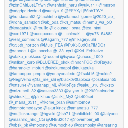
@zbnGMtL6sLTtfwh
@wishfield_naru
@yuk0117
@mieron
@adgdpdtdwdmd
@sumiya_9
@EFYXyLjB6bbT9VY
@hondasan52
@itachinho
@yaitamochigome
@2020_ao_
@iroha_samidori
@ab_oda
@kri_matsu
@nemu_wa_oO
@knagatsuki
@rouille
@jojousagi_pyaa
@tea_nimi
@cen1971
@pecopecosm
@__chimaki__
@yu76154882
@real_commons
@Kagarin_777
@mikageyuuhi
@555th_horizon
@Mule_FEA
@P0K5C3dOaPlMDQ1
@rannee_t
@s_naccha
@133_cyril
@Kei_Febkatze
@otaku_mokkosu
@rocomi
@isyuca
@choco_1000
@milkan_kuro
@BLUERED_okdk
@hndnFGO
@0Raya0
@haranoke_mofuri
@sirokumapol
@irukapuka
@tampoppo_pmpm
@yonayonaiede
@Tsuki16
@neidc2
@NegiVelho
@ita_me_shi
@black0v0tapioca
@osalusan55
@ettsun4
@yamahapi_ML
@MioFgs
@saku_310
@kixsto
@mizumoti_82
@sasasa3333
@yuyan_k
@2929katsudon
@shinoki__
@pinkinuu
@shiki_My3
@4400sei
@_mana_0511_
@kome_bran
@sumitomo9
@tomotomodayoo
@akurikinez
@amanatsu_777
@mujitokaraage
@hgvcid
@tsh71
@chibibichi_00
@tatyano
@mashiro_hiro_CG
@JNBS2017
@november_elf
@nbsk_pk
@moxring
@46mochi46
@cosmosky
@arisaring