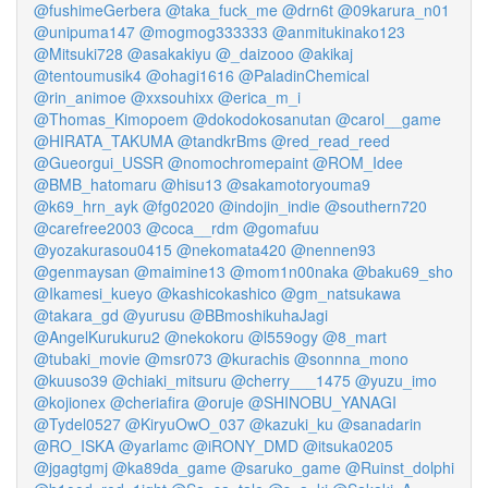
@fushimeGerbera
@taka_fuck_me
@drn6t
@09karura_n01
@unipuma147
@mogmog333333
@anmitukinako123
@Mitsuki728
@asakakiyu
@_daizooo
@akikaj
@tentoumusik4
@ohagi1616
@PaladinChemical
@rin_animoe
@xxsouhixx
@erica_m_i
@Thomas_Kimopoem
@dokodokosanutan
@carol__game
@HIRATA_TAKUMA
@tandkrBms
@red_read_reed
@Gueorgui_USSR
@nomochromepaint
@ROM_Idee
@BMB_hatomaru
@hisu13
@sakamotoryouma9
@k69_hrn_ayk
@fg02020
@indojin_indie
@southern720
@carefree2003
@coca__rdm
@gomafuu
@yozakurasou0415
@nekomata420
@nennen93
@genmaysan
@maimine13
@mom1n00naka
@baku69_sho
@Ikamesi_kueyo
@kashicokashico
@gm_natsukawa
@takara_gd
@yurusu
@BBmoshikuhaJagi
@AngelKurukuru2
@nekokoru
@l559ogy
@8_mart
@tubaki_movie
@msr073
@kurachis
@sonnna_mono
@kuuso39
@chiaki_mitsuru
@cherry___1475
@yuzu_imo
@kojionex
@cheriafira
@oruje
@SHINOBU_YANAGI
@Tydel0527
@KiryuOwO_037
@kazuki_ku
@sanadarin
@RO_ISKA
@yarlamc
@iRONY_DMD
@itsuka0205
@jgagtgmj
@ka89da_game
@saruko_game
@Ruinst_dolphi