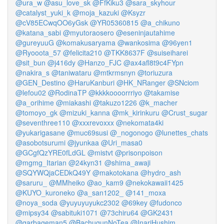
@ura_w
@asu_love_sk
@FfKiku3
@sara_skyhour
@catalyst_yuki_k
@moja_kazuki
@Ksyzr
@cV85ECwqOO6yGsk
@YR05360815
@a_chikuno
@katana_sabi
@myutoraosero
@eseninjautahime
@gureyuuG
@komakusaryama
@wankosima
@96yen1
@Ryooota_57
@felicita210
@TKK8637F
@suiseiharei
@sit_bun
@j416dy
@Hanzo_FJC
@ax4afl8t9c4FYpn
@nakira_s
@taniwataru
@mtkrmsnyn
@toriuzura
@GEN_Destino
@HaruKanburi
@HK_NRanger
@SNciom
@lefou02
@RodinaTP
@kkkkoooorrriyo
@takamise
@a_orihime
@miakashi
@takuzo1226
@k_macher
@tomoyo_gk
@mizuki_kanna
@mk_kirinkuru
@Crust_sugar
@seventhree110
@xxxrevoxxx
@nekomata4ki
@yukarigasane
@muc69susi
@_nogonogo
@lunettes_chats
@asobotsurumi
@jyunkaa
@Uri_masa0
@GCgfQzYRE0fLdGL
@mistvt
@prisonpoison
@mgmg_Itarian
@24kyn31
@shima_awaji
@SQYWQjaCEDkQ49Y
@makotokana
@hydro_ash
@saruru_
@MMheiko
@ao_kam9
@nekokawaii1425
@KUYO_kuroneko
@a_san1202_
@141_moxa
@noya_soda
@yuyuyuyukc2302
@69key
@fudonco
@mipsy34
@sabituki1071
@73chiru64
@GK2431
@garbageman5
@BachugunNoTea
@InariHushim