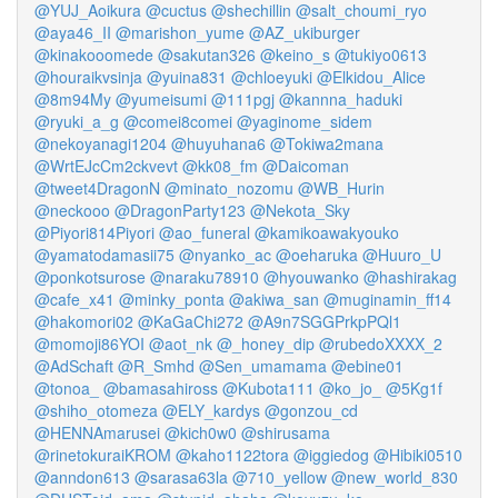
@YUJ_Aoikura
@cuctus
@shechillin
@salt_choumi_ryo
@aya46_II
@marishon_yume
@AZ_ukiburger
@kinakooomede
@sakutan326
@keino_s
@tukiyo0613
@houraikvsinja
@yuina831
@chloeyuki
@Elkidou_Alice
@8m94My
@yumeisumi
@111pgj
@kannna_haduki
@ryuki_a_g
@comei8comei
@yaginome_sidem
@nekoyanagi1204
@huyuhana6
@Tokiwa2mana
@WrtEJcCm2ckvevt
@kk08_fm
@Daicoman
@tweet4DragonN
@minato_nozomu
@WB_Hurin
@neckooo
@DragonParty123
@Nekota_Sky
@Piyori814Piyori
@ao_funeral
@kamikoawakyouko
@yamatodamasii75
@nyanko_ac
@oeharuka
@Huuro_U
@ponkotsurose
@naraku78910
@hyouwanko
@hashirakag
@cafe_x41
@minky_ponta
@akiwa_san
@muginamin_ff14
@hakomori02
@KaGaChi272
@A9n7SGGPrkpPQl1
@momoji86YOI
@aot_nk
@_honey_dip
@rubedoXXXX_2
@AdSchaft
@R_Smhd
@Sen_umamama
@ebine01
@tonoa_
@bamasahiross
@Kubota111
@ko_jo_
@5Kg1f
@shiho_otomeza
@ELY_kardys
@gonzou_cd
@HENNAmarusei
@kich0w0
@shirusama
@rinetokuraiKROM
@kaho1122tora
@iggiedog
@Hibiki0510
@anndon613
@sarasa63la
@710_yellow
@new_world_830