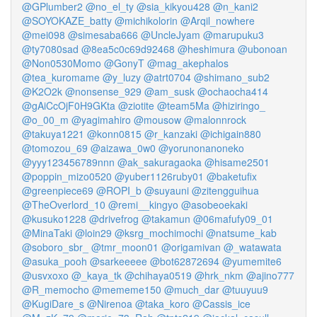
@GPlumber2
@no_el_ty
@sia_kikyou428
@n_kani2
@SOYOKAZE_batty
@michikolorin
@Arqil_nowhere
@mei098
@simesaba666
@UncleJyam
@marupuku3
@ty7080sad
@8ea5c0c69d92468
@heshimura
@ubonoan
@Non0530Momo
@GonyT
@mag_akephalos
@tea_kuromame
@y_luzy
@atrt0704
@shimano_sub2
@K2O2k
@nonsense_929
@am_susk
@ochaocha414
@gAiCcOjF0H9GKta
@ziotite
@team5Ma
@hiziringo_
@o_00_m
@yagimahiro
@mousow
@malonnrock
@takuya1221
@konn0815
@r_kanzaki
@ichigain880
@tomozou_69
@aizawa_0w0
@yorunonanoneko
@yyy123456789nnn
@ak_sakuragaoka
@hisame2501
@poppin_mizo0520
@yuber1126ruby01
@baketufix
@greenpiece69
@ROPI_b
@suyauni
@zitengguihua
@TheOverlord_10
@remi__kingyo
@asobeoekaki
@kusuko1228
@drivefrog
@takamun
@06mafufy09_01
@MinaTaki
@loin29
@ksrg_mochimochi
@natsume_kab
@soboro_sbr_
@tmr_moon01
@origamivan
@_watawata
@asuka_pooh
@sarkeeeee
@bot62872694
@yumemite6
@usvxoxo
@_kaya_tk
@chihaya0519
@hrk_nkm
@ajino777
@R_memocho
@mememe150
@much_dar
@tuuyuu9
@KugiDare_s
@Nirenoa
@taka_koro
@Cassis_ice