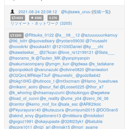
2021-08-24 22:08:12
@fujisawa_uruu
(
投稿一覧
)
4434
8388
0.276
リツイート・ネットワーク (3205)
@Ritsuka_0122
@a__08__12
@azuuuuuunkamuy
3205
@96_tofrr
@quovadisary
@ryotaro59030
@7musashi
@xxxokrkr
@souka451
@121030Daniel
@ky___chi
@kawaiisekai__
@27kcan
@love_rs12199121
@Sista___
@hsoramo_tk
@Tsuten_MK
@yanpinyanpin
@sakumacompany
@ymgm_kun
@igdwaa
@s_tadakane
@ponpokko5
@varunazuki
@olivine0820
@haniwatori
@O2QmLWR6sjeT3uF
@tsuneishi_
@godzilla642
@tokg10HG
@tutinoco_t
@mt3xcmam
@Hamo_huwahuwa
@mikann_aoiro
@sour_flat
@Loose0225
@thor_a7
@k_whoring
@ohsamayuzumi
@otsukingyo
@wgwkew
@load_of_cunni
@e_reality
@ume_y04
@zero_06_06
@centor
@kemo_mof_fox
@sala_esc
@ARK29oic
@P4yurayura140
@kutsuzura
@rumiyumi2015
@DOSnan5
@akind_envy
@gattonero13
@miiiiisora
@miokidori
@gogoz1991
@okayupaste
@328t23yk1
@batubla
@score1011
@nizi_ari
@mnsk15
@mori_ayame