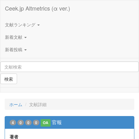
Ceek.jp Altmetrics (α ver.)
文献ランキング
新着文献
新着投稿
検索
ホーム
文献詳細
官報
4
0
0
0
OA
著者