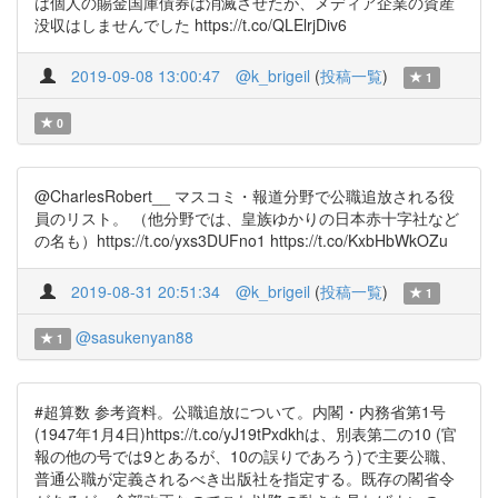
は個人の賜金国庫債券は消滅させたが、メディア企業の資産
没収はしませんでした https://t.co/QLElrjDiv6
2019-09-08 13:00:47
@k_brigeil
(
投稿一覧
)
1
0
@CharlesRobert__ マスコミ・報道分野で公職追放される役
員のリスト。 （他分野では、皇族ゆかりの日本赤十字社など
の名も）https://t.co/yxs3DUFno1 https://t.co/KxbHbWkOZu
2019-08-31 20:51:34
@k_brigeil
(
投稿一覧
)
1
@sasukenyan88
1
#超算数 参考資料。公職追放について。内閣・内務省第1号
(1947年1月4日)https://t.co/yJ19tPxdkhは、別表第二の10 (官
報の他の号では9とあるが、10の誤りであろう)で主要公職、
普通公職が定義されるべき出版社を指定する。既存の閣省令