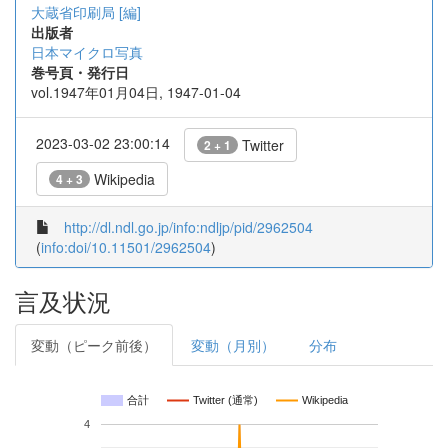
大蔵省印刷局 [編]
出版者
日本マイクロ写真
巻号頁・発行日
vol.1947年01月04日, 1947-01-04
2023-03-02 23:00:14
Twitter
2 + 1
Wikipedia
4 + 3
http://dl.ndl.go.jp/info:ndljp/pid/2962504
(
info:doi/10.11501/2962504
)
言及状況
変動（ピーク前後）
変動（月別）
分布
合計
Twitter (通常)
Wikipedia
4