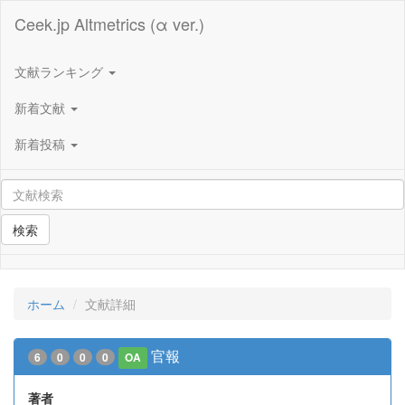
Ceek.jp Altmetrics (α ver.)
文献ランキング
新着文献
新着投稿
検索
ホーム
文献詳細
官報
6
0
0
0
OA
著者