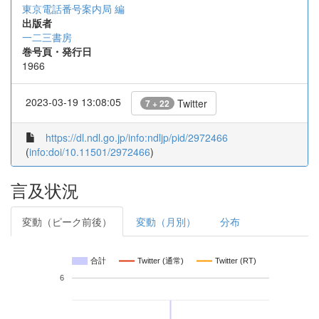
東京電話番号案内局 編
出版者
一二三書房
巻号頁・発行日
1966
2023-03-19 13:08:05
Twitter
7 + 22
https://dl.ndl.go.jp/info:ndljp/pid/2972466
(
info:doi/10.11501/2972466
)
言及状況
変動（ピーク前後）
変動（月別）
分布
合計
Twitter (通常)
Twitter (RT)
6