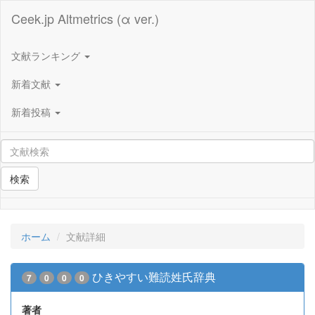
Ceek.jp Altmetrics (α ver.)
文献ランキング
新着文献
新着投稿
検索
ホーム
文献詳細
ひきやすい難読姓氏辞典
7
0
0
0
著者