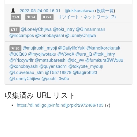
2022-05-24 00:16:01
@ukikusakawa
(
投稿一覧
)
リツイート・ネットワーク (7)
9
24
0.274
@LonelyChijiwa
@toki_intry
@Ginnannman
7
@riocampos
@konobayashi
@LonelyChijiwa
@mujirushi_myoji
@DailylifeYuki
@kaheikorekutak
20
@36Q63
@myojiwotaku
@V5voX
@ura_Q
@toki_intry
@Yrlccywrlfr
@matsubareishi
@dc_wv
@fumikuraBWV582
@konobayashi
@quyensach1
@tokyoite_myouji
@Louveteau_sfm
@T55718879
@kagirohi23
@LonelyChijiwa
@pochi_0w0b
収集済み URL リスト
https://dl.ndl.go.jp/info:ndljp/pid/2972466/103
(7)