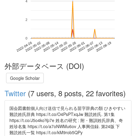
4
2
0
2022-06-13
2022-04-26
2022-05-14
2022-06-01
2022-06-19
2022-05-02
2022-05-20
2022-06-07
2022-05-08
2022-05-26
外部データベース (DOI)
Google Scholar
Twitter
(7 users, 8 posts, 22 favorites)
国会図書館個人向け送信で見られる苗字辞典の類 ひきやすい
難読姓氏辞典 https://t.co/O4PsPTxqJw 難読姓氏. 第1集
https://t.co/J5o4koYp7e 姓名の研究 : 附・難訓姓氏辞典、奇
姓珍名集 https://t.co/a7oNWMu6ov 人事興信録. 第24版 下
難読姓氏一覧 https://t.co/kM9rob5QPy