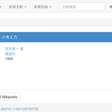
新着文献
新着投稿
トの考え方
宮沢喜一 著
講談社
1965
Wikipedia
o:doi/10.11501/2975275
)