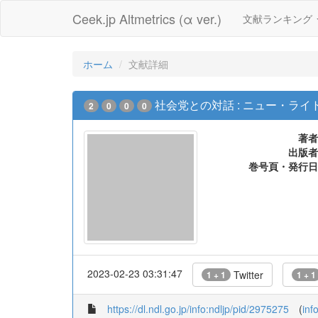
Ceek.jp Altmetrics (α ver.)
文献ランキング
ホーム
文献詳細
社会党との対話 : ニュー・ライ
2
0
0
0
著者
出版者
巻号頁・発行日
2023-02-23 03:31:47
Twitter
1 + 1
1 + 1
https://dl.ndl.go.jp/info:ndljp/pid/2975275
(
inf