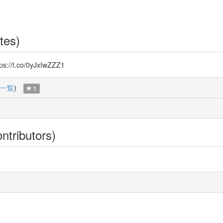
tes)
co/0yJxIwZZZ1
一覧
)
1
ntributors)