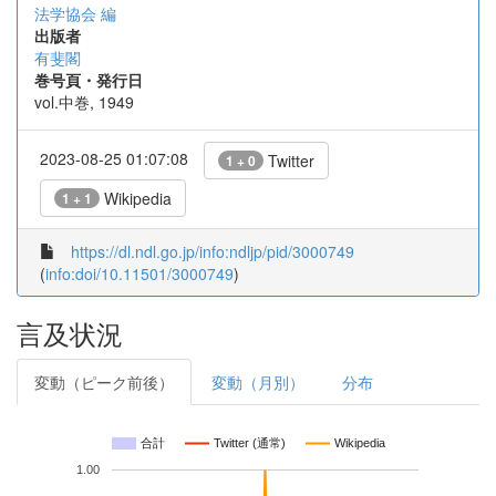
法学協会 編
出版者
有斐閣
巻号頁・発行日
vol.中巻, 1949
2023-08-25 01:07:08
Twitter
1 + 0
Wikipedia
1 + 1
https://dl.ndl.go.jp/info:ndljp/pid/3000749
(
info:doi/10.11501/3000749
)
言及状況
変動（ピーク前後）
変動（月別）
分布
合計
Twitter (通常)
Wikipedia
1.00