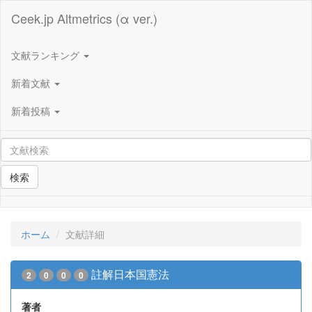
Ceek.jp Altmetrics (α ver.)
文献ランキング
新着文献
新着投稿
検索
ホーム
文献詳細
註解日本国憲法
2
0
0
0
著者